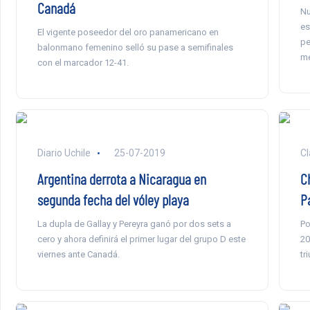
Canadá
Nu
es
El vigente poseedor del oro panamericano en
pe
balonmano femenino selló su pase a semifinales
me
con el marcador 12-41.
Diario Uchile
25-07-2019
Cl
Argentina derrota a Nicaragua en
C
segunda fecha del vóley playa
P
La dupla de Gallay y Pereyra ganó por dos sets a
Po
cero y ahora definirá el primer lugar del grupo D este
20
viernes ante Canadá.
tr