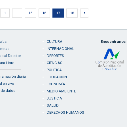
1
…
15
16
17
18
cias
CULTURA
Encuentranos e
umnas
INTERNACIONAL
as al Director
DEPORTES
una Libre
CIENCIAS
POLÍTICA
ramación diaria
EDUCACIÓN
l en vivo
ECONOMÍA
 de datos
MEDIO AMBIENTE
JUSTICIA
SALUD
DERECHOS HUMANOS