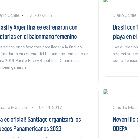
ario Uchile
25-07-2019
Diario Uchile
rasil y Argentina se estrenaron con
Brasil conf
ictorias en el balonmano femenino
playa en el
s selecciones favoritas para llegar a la final no
Las duplas br
fraudaron en estreno del balonmano femenino en
respectivos c
ma 2019. Puerto Rico y República Dominicana
competencias 
mbién ganaron.
audio Medrano
04-11-2017
Claudio Med
a es oficial! Santiago organizará los
Neven Ilic 
uegos Panamericanos 2023
ODEPA