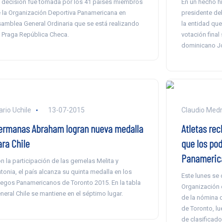
 decisión fue tomada por los 41 países miembros
En un hecho hi
 la Organización Deportiva Panamericana en
presidente de
amblea General Ordinaria que se está realizando
la entidad que
 Praga República Checa.
votación final
dominicano Jo
ario Uchile
13-07-2015
Claudio Med
ermanas Abraham logran nueva medalla
Atletas rec
ara Chile
que los pod
Panameric
n la participación de las gemelas Melita y
tonia, el país alcanza su quinta medalla en los
Este lunes se 
egos Panamericanos de Toronto 2015. En la tabla
Organización 
neral Chile se mantiene en el séptimo lugar.
de la nómina d
de Toronto, l
de clasificado