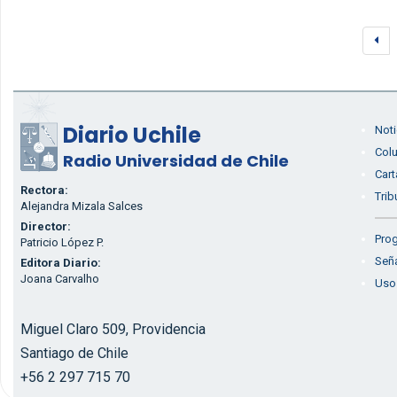
Diario Uchile
Noti
Col
Radio Universidad de Chile
Cart
Rectora:
Trib
Alejandra Mizala Salces
Director:
Prog
Patricio López P.
Seña
Editora Diario:
Joana Carvalho
Uso
Miguel Claro 509, Providencia
Santiago de Chile
+56 2 297 715 70