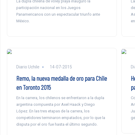
La dupla chilena de vóley playa inauguró la
La
participación nacional en los Juegos
de
Panamericanos con un espectacular triunfo ante
As
México.
en
Diario Uchile
14-07-2015
Di
Remo, la nueva medalla de oro para Chile
H
en Toronto 2015
p
En la carrera, los chilenos se enfrentaron a la dupla
Co
argentina compuesta por Axel Haack y Diego
An
López. En las tres etapas de la carrera, los
Ju
competidores terminaron empatados, por lo que la
ge
disputa por el oro fue hasta el último segundo.