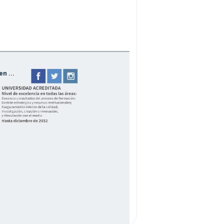
n ...