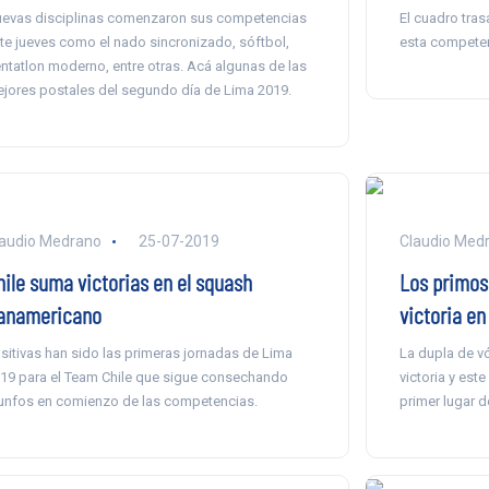
evas disciplinas comenzaron sus competencias
El cuadro tras
te jueves como el nado sincronizado, sóftbol,
esta competen
ntatlon moderno, entre otras. Acá algunas de las
jores postales del segundo día de Lima 2019.
audio Medrano
25-07-2019
Claudio Med
hile suma victorias en el squash
Los primos
anamericano
victoria en
sitivas han sido las primeras jornadas de Lima
La dupla de v
19 para el Team Chile que sigue consechando
victoria y est
iunfos en comienzo de las competencias.
primer lugar d