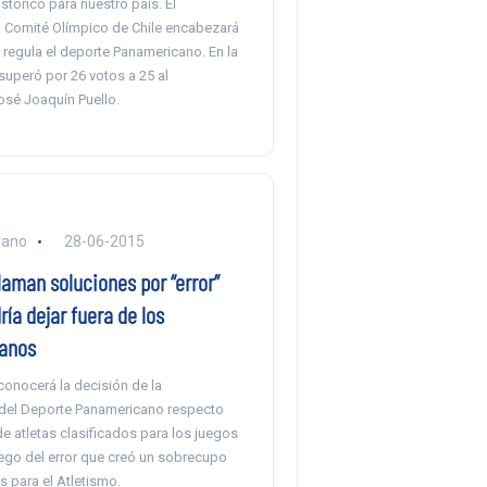
stórico para nuestro país. El
l Comité Olímpico de Chile encabezará
 regula el deporte Panamericano. En la
 superó por 26 votos a 25 al
sé Joaquín Puello.
rano
28-06-2015
laman soluciones por “error”
ría dejar fuera de los
anos
conocerá la decisión de la
del Deporte Panamericano respecto
e atletas clasificados para los juegos
uego del error que creó un sobrecupo
s para el Atletismo.