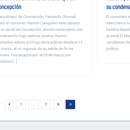
oncepción
su conden
 arzobispo de Concepción, Fernando Chomalí,
El comunero m
sitó al comunero Ramón Llanquileo este sábado
miércoles e in
 la cárcel de Concepción, donde mantuvieron una
hambre líquid
nversación bajo estricta reserva. Ramón
al penal El Ma
anquileo estuvo prófugo de la justicia desde el 11
carcelarias d
 marzo, al no regresar de su salida de fin de
político.
mana. Fue recapturado el 25 de marzo por
ectivos […]
1
…
7
8
9