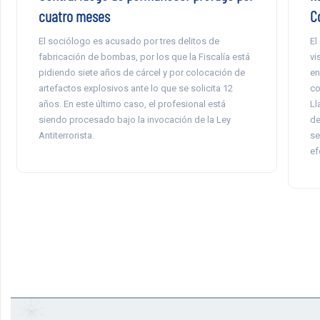
cuatro meses
C
El sociólogo es acusado por tres delitos de
El
fabricación de bombas, por los que la Fiscalía está
vi
pidiendo siete años de cárcel y por colocación de
en
artefactos explosivos ante lo que se solicita 12
co
años. En este último caso, el profesional está
Ll
siendo procesado bajo la invocación de la Ley
de
Antiterrorista.
se
ef