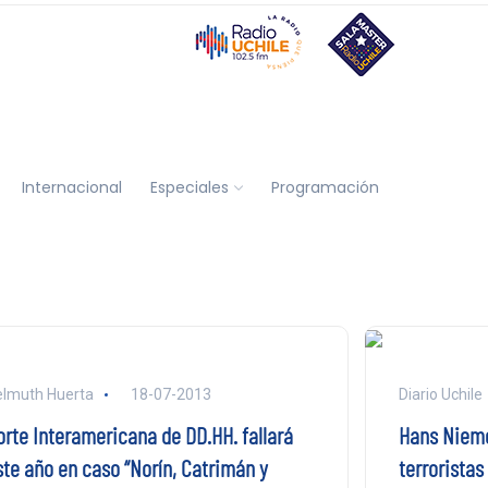
Internacional
Especiales
Programación
lmuth Huerta
18-07-2013
Diario Uchile
orte Interamericana de DD.HH. fallará
Hans Nieme
ste año en caso “Norín, Catrimán y
terroristas