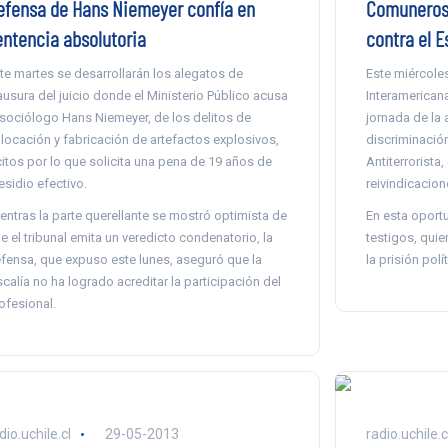
efensa de Hans Niemeyer confía en
Comuneros 
entencia absolutoria
contra el E
te martes se desarrollarán los alegatos de
Este miércoles
ausura del juicio donde el Ministerio Público acusa
Interamerican
 sociólogo Hans Niemeyer, de los delitos de
jornada de la 
locación y fabricación de artefactos explosivos,
discriminación
ícitos por lo que solicita una pena de 19 años de
Antiterrorista
esidio efectivo.
reivindicacio
entras la parte querellante se mostró optimista de
En esta oportu
e el tribunal emita un veredicto condenatorio, la
testigos, qui
fensa, que expuso este lunes, aseguró que la
la prisión pol
scalía no ha logrado acreditar la participación del
ofesional.
dio.uchile.cl
29-05-2013
radio.uchile.c