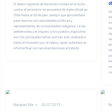
ot
El relator especial de Naciones Unidas en la lucha
contra el terrorismo se encuentra de visita oficial en
De
Chile hasta el 30 de julio, tiempo que aprovechará
In
para reunirse con autoridades políticas y
Ga
representantes de comunidades indígenas. La ley
la
antiterrorista y el respeto a los pueblos mapuches
de
son los principales temas que han sido evaluados
re
hasta el momento por el relator, quien redactará un
ti
informe final con recomendaciones al Estado.
in
po
De
co
Ju
Narayan Vila
02-07-2013
Na