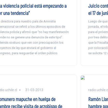
La violencia policial está empezando a
Juicio con
er una tendencia”
el 17 de jun
 directora para nuestro país de Amnistía
Luego de que 
ternacional se refirió a los últimos episodios de
jornada, el trib
olencia policía y afirmó que “no hay manifestación
para el próxi
nde no se genere una denuncia de este tipo”.
por tres delit
emás sostuvo que ven con preocupación los
que la Fiscalí
oyectos de ley que enviará el gobierno el
por colocació
ngreso, para resguardar el orden público.
se solicita 12
dio.uchile.cl
31-03-2013
radio.uchile.c
omunero mapuche en huelga de
Ramón Llan
ambre recibe visita de arzobispo de
hambre por 