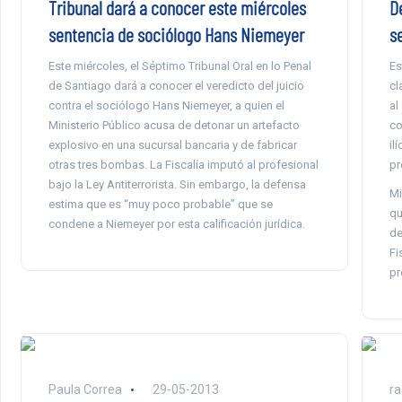
Tribunal dará a conocer este miércoles
D
sentencia de sociólogo Hans Niemeyer
s
Este miércoles, el Séptimo Tribunal Oral en lo Penal
Es
de Santiago dará a conocer el veredicto del juicio
cl
contra el sociólogo Hans Niemeyer, a quien el
al
Ministerio Público acusa de detonar un artefacto
co
explosivo en una sucursal bancaria y de fabricar
il
otras tres bombas. La Fiscalía imputó al profesional
pr
bajo la Ley Antiterrorista. Sin embargo, la defensa
Mi
estima que es “muy poco probable” que se
qu
condene a Niemeyer por esta calificación jurídica.
de
Fi
pr
Paula Correa
29-05-2013
ra