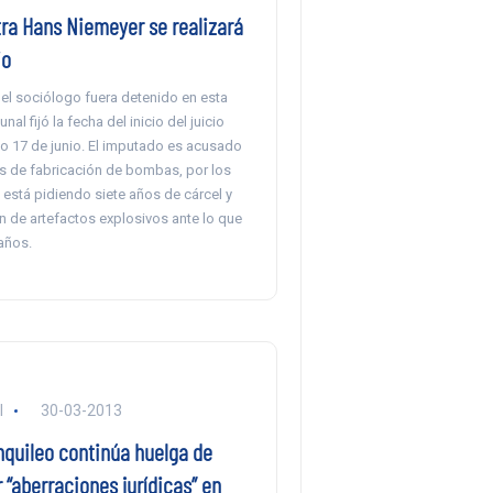
tra Hans Niemeyer se realizará
io
el sociólogo fuera detenido en esta
unal fijó la fecha del inicio del juicio
mo 17 de junio. El imputado es acusado
os de fabricación de bombas, por los
a está pidiendo siete años de cárcel y
n de artefactos explosivos ante lo que
 años.
l
30-03-2013
quileo continúa huelga de
“aberraciones jurídicas” en