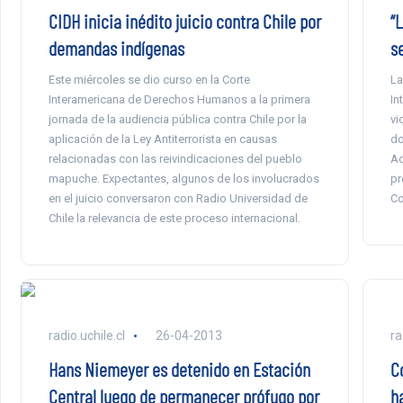
CIDH inicia inédito juicio contra Chile por
“
demandas indígenas
s
Este miércoles se dio curso en la Corte
La
Interamericana de Derechos Humanos a la primera
In
jornada de la audiencia pública contra Chile por la
vi
aplicación de la Ley Antiterrorista en causas
do
relacionadas con las reivindicaciones del pueblo
Ad
mapuche. Expectantes, algunos de los involucrados
pr
en el juicio conversaron con Radio Universidad de
Co
Chile la relevancia de este proceso internacional.
radio.uchile.cl
26-04-2013
ra
Hans Niemeyer es detenido en Estación
C
Central luego de permanecer prófugo por
h