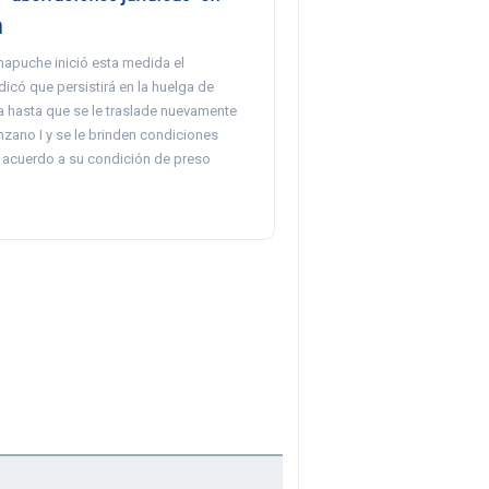
a
apuche inició esta medida el
dicó que persistirá en la huelga de
a hasta que se le traslade nuevamente
nzano I y se le brinden condiciones
e acuerdo a su condición de preso