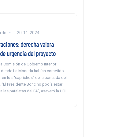
ardo
20-11-2024
raciones: derecha valora
 de urgencia del proyecto
a Comisión de Gobierno Interior
e desde La Moneda habían cometido
er en los “caprichos” de la bancada del
 “El Presidente Boric no podía estar
a las pataletas del FA”, aseveró la UDI.