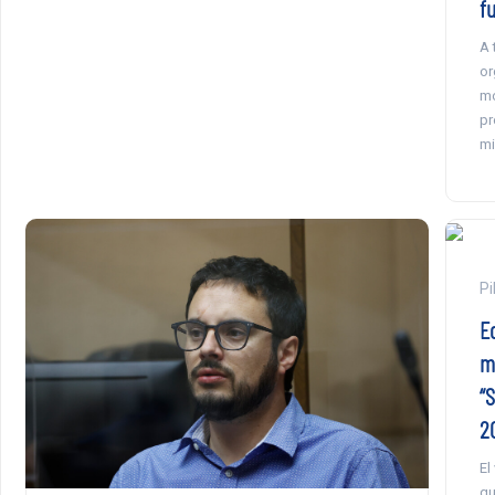
f
A 
or
mo
pr
mi
Pi
E
m
“
2
El
qu