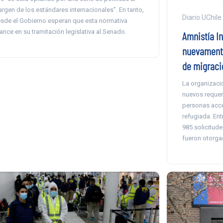
rgen de los estándares internacionales”. En tanto,
Diario UChile
sde el Gobierno esperan que esta normativa
ance en su tramitación legislativa al Senado.
Amnistía In
nuevamente
de migraci
La organizaci
nuevos requer
personas acce
refugiada. Ent
985 solicitude
fueron otorga