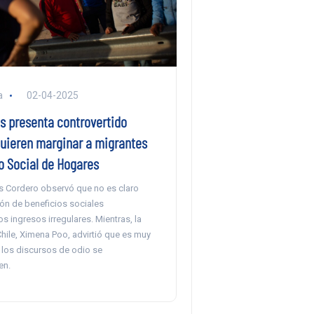
a
02-04-2025
s presenta controvertido
quieren marginar a migrantes
o Social de Hogares
is Cordero observó que no es claro
ión de beneficios sociales
os ingresos irregulares. Mientras, la
ile, Ximena Poo, advirtió que es muy
 los discursos de odio se
en.