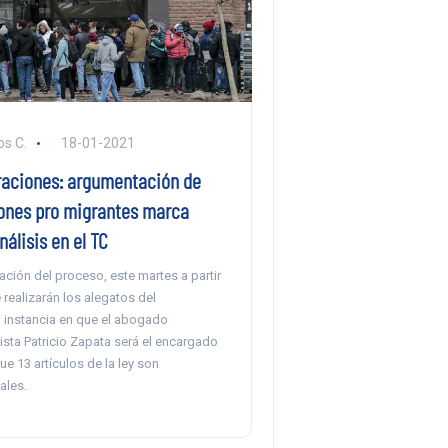
s C.
18-01-2021
raciones: argumentación de
ones pro migrantes marca
nálisis en el TC
ción del proceso, este martes a partir
 realizarán los alegatos del
, instancia en que el abogado
ista Patricio Zapata será el encargado
e 13 artículos de la ley son
ales.