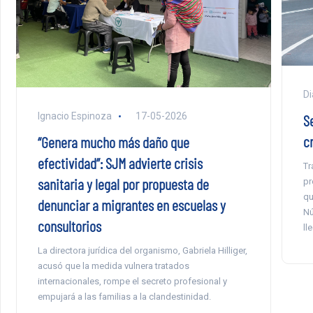
Di
Ignacio Espinoza
17-05-2026
S
cr
“Genera mucho más daño que
efectividad”: SJM advierte crisis
Tr
sanitaria y legal por propuesta de
pr
qu
denunciar a migrantes en escuelas y
Nú
consultorios
ll
La directora jurídica del organismo, Gabriela Hilliger,
acusó que la medida vulnera tratados
internacionales, rompe el secreto profesional y
empujará a las familias a la clandestinidad.