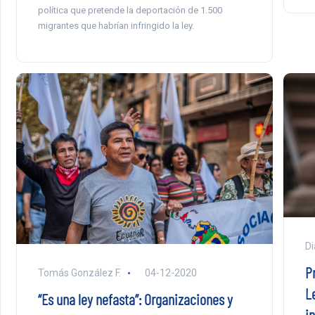
política que pretende la deportación de 1.500
migrantes que habrían infringido la ley.
Di
P
Tomás González F.
04-12-2020
L
“Es una ley nefasta”: Organizaciones y
i