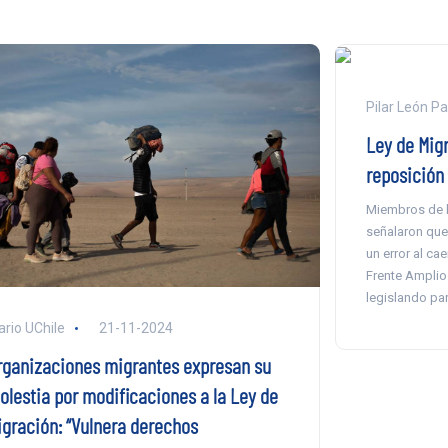
Pilar León P
Ley de Mig
reposición
Miembros de l
señalaron qu
un error al ca
Frente Amplio.
legislando par
ario UChile
21-11-2024
rganizaciones migrantes expresan su
olestia por modificaciones a la Ley de
igración: “Vulnera derechos