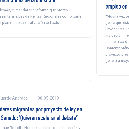
empleo en 
emás, el mandatario informó que pronto
“Alguna vez te
esentará la Ley de Rentas Regionales como parte
gente que está
l plan de descentralización del país.
Providencia, E
indicación me
académico de 
Contemporánea
proyecto pres
generará mayor
duardo Andrade
08-05-2019
íderes migrantes por proyecto de ley en
l Senado: “Quieren acelerar el debate”
nque Rodolfo Noriega, asistente a esta sesión y