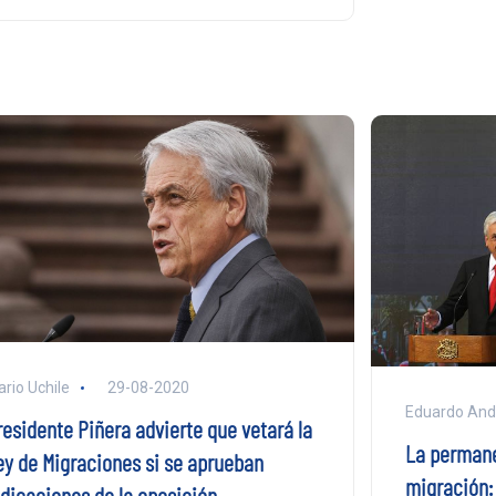
ario Uchile
29-08-2020
Eduardo And
residente Piñera advierte que vetará la
La permanen
ey de Migraciones si se aprueban
migración: 
ndicaciones de la oposición