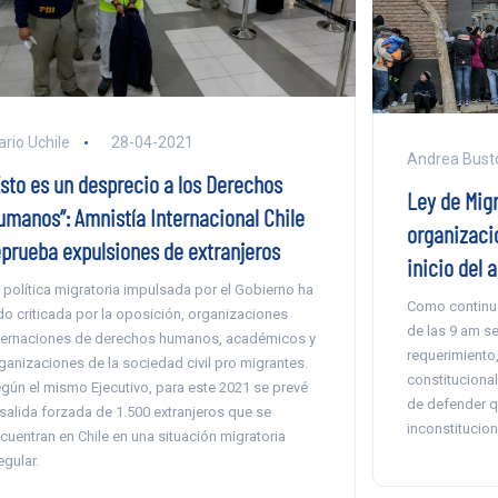
ario Uchile
28-04-2021
Andrea Busto
Esto es un desprecio a los Derechos
Ley de Mig
umanos”: Amnistía Internacional Chile
organizaci
eprueba expulsiones de extranjeros
inicio del a
 política migratoria impulsada por el Gobierno ha
Como continua
do criticada por la oposición, organizaciones
de las 9 am se
ternaciones de derechos humanos, académicos y
requerimiento
ganizaciones de la sociedad civil pro migrantes.
constitucional
gún el mismo Ejecutivo, para este 2021 se prevé
de defender qu
 salida forzada de 1.500 extranjeros que se
inconstitucion
cuentran en Chile en una situación migratoria
regular.