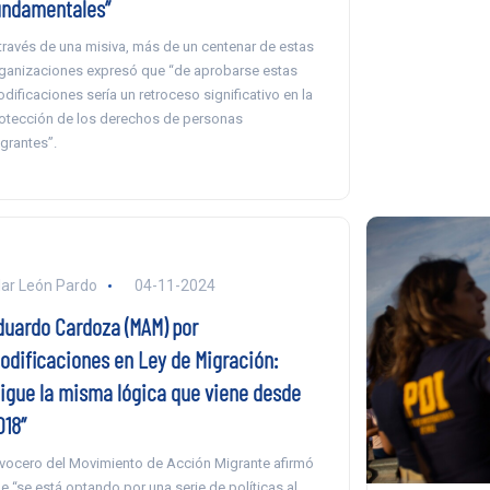
undamentales”
través de una misiva, más de un centenar de estas
ganizaciones expresó que “de aprobarse estas
dificaciones sería un retroceso significativo en la
otección de los derechos de personas
grantes”.
lar León Pardo
04-11-2024
duardo Cardoza (MAM) por
odificaciones en Ley de Migración:
Sigue la misma lógica que viene desde
018”
 vocero del Movimiento de Acción Migrante afirmó
e “se está optando por una serie de políticas al