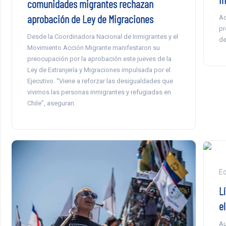
comunidades migrantes rechazan
aprobación de Ley de Migraciones
Ad
pr
Desde la Coordinadora Nacional de Inmigrantes y el
de
Movimiento Acción Migrante manifestaron su
preocupación por la aprobación este jueves de la
Ley de Extranjería y Migraciones impulsada por el
Ejecutivo. “Viene a reforzar las desigualdades que
vivimos las personas inmigrantes y refugiadas en
Chile”, aseguran.
E
L
e
Au