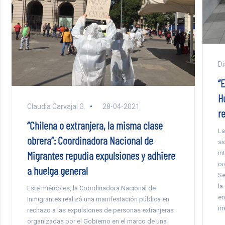
Di
“
H
Claudia Carvajal G.
28-04-2021
r
“Chilena o extranjera, la misma clase
La
obrera”: Coordinadora Nacional de
si
Migrantes repudia expulsiones y adhiere
in
or
a huelga general
Se
la
Este miércoles, la Coordinadora Nacional de
en
Inmigrantes realizó una manifestación pública en
ir
rechazo a las expulsiones de personas extranjeras
organizadas por el Gobierno en el marco de una