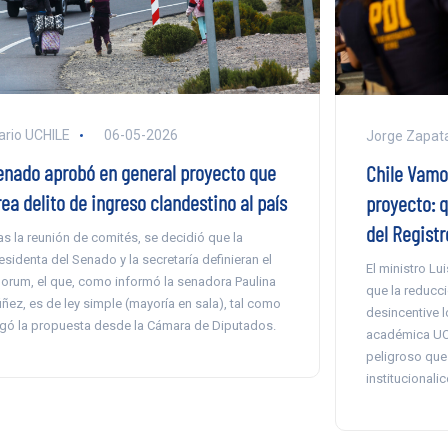
ario UCHILE
06-05-2026
Jorge Zapat
enado aprobó en general proyecto que
Chile Vamo
ea delito de ingreso clandestino al país
proyecto: 
del Registr
as la reunión de comités, se decidió que la
esidenta del Senado y la secretaría definieran el
El ministro Lu
orum, el que, como informó la senadora Paulina
que la reducc
ñez, es de ley simple (mayoría en sala), tal como
desincentive l
egó la propuesta desde la Cámara de Diputados.
académica UCh
peligroso que
institucionalic