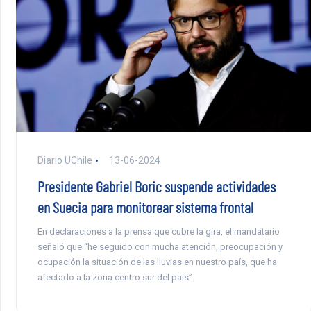
Diario UChile
13-06-2024
Presidente Gabriel Boric suspende actividades
en Suecia para monitorear sistema frontal
En declaraciones a la prensa que cubre la gira, el mandatario
señaló que “he seguido con mucha atención, preocupación y
ocupación la situación de las lluvias en nuestro país, que ha
afectado a la zona centro sur del país”.