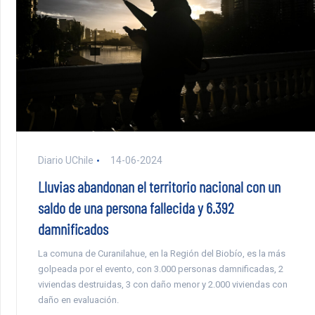
Diario UChile
14-06-2024
Lluvias abandonan el territorio nacional con un
saldo de una persona fallecida y 6.392
damnificados
La comuna de Curanilahue, en la Región del Biobío, es la más
golpeada por el evento, con 3.000 personas damnificadas, 2
viviendas destruidas, 3 con daño menor y 2.000 viviendas con
daño en evaluación.