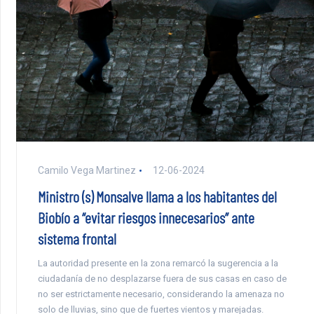
Camilo Vega Martinez
12-06-2024
Ministro (s) Monsalve llama a los habitantes del
Biobío a “evitar riesgos innecesarios” ante
sistema frontal
La autoridad presente en la zona remarcó la sugerencia a la
ciudadanía de no desplazarse fuera de sus casas en caso de
no ser estrictamente necesario, considerando la amenaza no
solo de lluvias, sino que de fuertes vientos y marejadas.