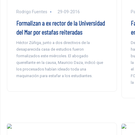
Rodrigo Fuentes
29-09-2016
P
Formalizan a ex rector de la Universidad
F
del Mar por estafas reiteradas
en
Héctor Zúñiga, junto a dos directivos de la
De
desaparecida casa de estudios fueron
ha
formalizados este miércoles. El abogado
bu
querellante en la causa, Mauricio Daza, indicó que
la
los procesados habían ideado toda una
el
maquinación para estafar a los estudiantes.
FO
la