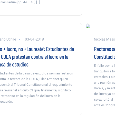
niel Jadue (pp. 44 – 45) […]
ario Uchile
03-04-2018
Nicolás Massa
o + lucro, no +Laureate’: Estudiantes de
Rectores se
 UDLA protestan contra el lucro en la
Constituci
asa de estudios
El fallo por l
tranquilos a l
tudiantes de la casa de estudios se manifestaron
estatales. La
ntra la rectora de la UDLA, Pilar Armanet quien
una reunión c
esentó al Tribunal Constitucional el requerimiento
Varela, y mien
ra revisar el artículo 63 que, finalmente, significó
del lucro ya 
 retroceso en la regulación del lucro en la
se exhortó al 
ucación.
ante el Congr