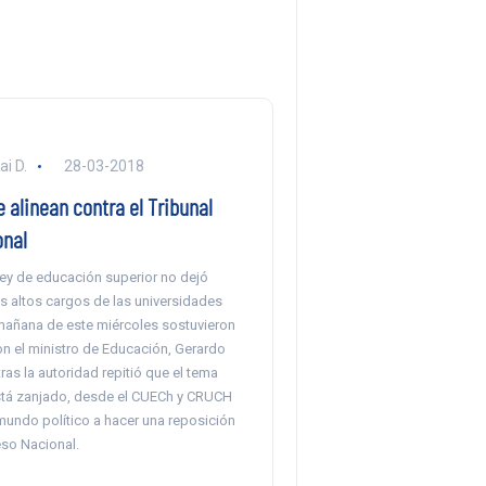
i D.
28-03-2018
 alinean contra el Tribunal
onal
a ley de educación superior no dejó
os altos cargos de las universidades
 mañana de este miércoles sostuvieron
on el ministro de Educación, Gerardo
tras la autoridad repitió que el tema
está zanjado, desde el CUECh y CRUCH
mundo político a hacer una reposición
eso Nacional.