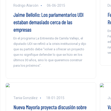
Rodrigo Alarcón
06-06-2015
Di
Jaime Bellolio: Los parlamentarios UDI
F
estaban demasiado cerca de las
R
empresas
En
Fe
En el programa La Entrevista de Camila Vallejo, el
ed
diputado UDI se refirió a la crisis institucional y dijo
ru
que su partido debe “volver a ofrecer un proyecto
ve
que no signifique defender lo que se hizo en los
últimos 30 años, sino lo que queremos construir
para los próximos”.
Tania González
18-01-2015
Ju
Nueva Mayoría proyecta discusión sobre
V