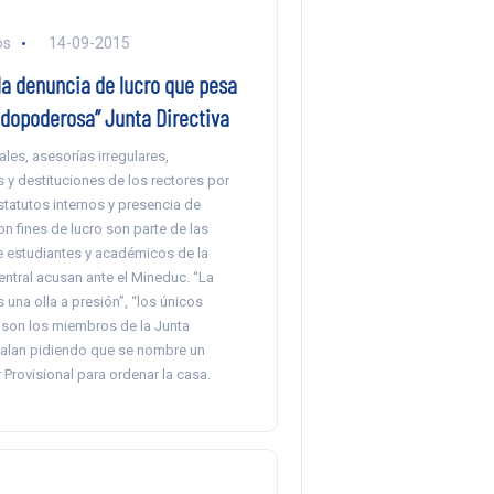
os
14-09-2015
 la denuncia de lucro que pesa
odopoderosa” Junta Directiva
ales, asesorías irregulares,
 y destituciones de los rectores por
statutos internos y presencia de
 fines de lucro son parte de las
 estudiantes y académicos de la
ntral acusan ante el Mineduc. “La
 una olla a presión”, “los únicos
son los miembros de la Junta
eñalan pidiendo que se nombre un
Provisional para ordenar la casa.