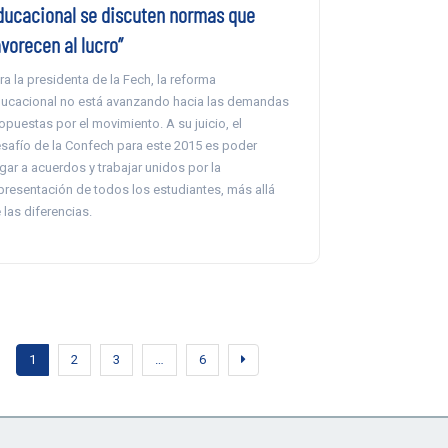
ducacional se discuten normas que
vorecen al lucro”
ra la presidenta de la Fech, la reforma
ucacional no está avanzando hacia las demandas
opuestas por el movimiento. A su juicio, el
safío de la Confech para este 2015 es poder
egar a acuerdos y trabajar unidos por la
presentación de todos los estudiantes, más allá
 las diferencias.
1
2
3
…
6