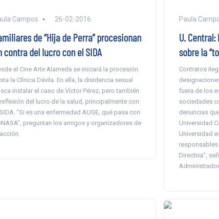
aula Campos
26-02-2016
Paula Camp
amiliares de “Hija de Perra” procesionan
U. Central:
 contra del lucro con el SIDA
sobre la “t
sde el Cine Arte Alameda se iniciará la procesión
Contratos ileg
sta la Clínica Dávila. En ella, la disidencia sexual
designaciones
sca instalar el caso de Víctor Pérez, pero también
fuera de los e
 reflexión del lucro de la salud, principalmente con
sociedades con
 SIDA. “Si es una enfermedad AUGE, qué pasa con
denuncias que
NASA”, preguntan los amigos y organizadores de
Universidad Ce
 acción.
Universidad es
responsables 
Directiva”, s
Administrador 