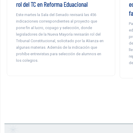
rol del TC en Reforma Eduacional
e
fa
Este martes la Sala del Senado revisará las 456
indicaciones correspondientes al proyecto que
Pa
pone fin al lucro, copago y selección, donde
ed
legisladores de la Nueva Mayoría revisarán rol del
pr
Tribunal Constitucional, solicitado por la Alianza en
de
algunas materias. Además de la indicación que
ll
prohíbe entrevistas para selección de alumnos en
re
los colegios.
de