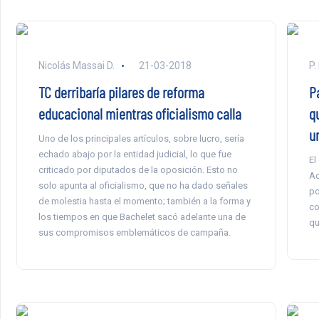
Nicolás Massai D.
21-03-2018
P.
TC derribaría pilares de reforma
P
educacional mientras oficialismo calla
q
un
Uno de los principales artículos, sobre lucro, sería
echado abajo por la entidad judicial, lo que fue
El
criticado por diputados de la oposición. Esto no
Ac
solo apunta al oficialismo, que no ha dado señales
po
de molestia hasta el momento; también a la forma y
co
los tiempos en que Bachelet sacó adelante una de
qu
sus compromisos emblemáticos de campaña.