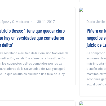
 López y C. Medrano
30-11-2017
Diario Uchile
atricio Basso: “Tiene que quedar claro
Piñera en l
ue hay universidades que cometieron
negocios e
 delito”
juicio de L
 ex secretario ejecutivo de la Comisión Nacional de
Se comprobó q
reditación, se refirió al cierre de la investigación
acciones de u
r los supuestos delitos cometidos por los ex
más important
ntroladores de la Universidad del Mar y aseguró
beneficiada de
e “lo que ocurrió es que hubo una falla de la ley”.
marítimo entre
economía gana
actual dueño d