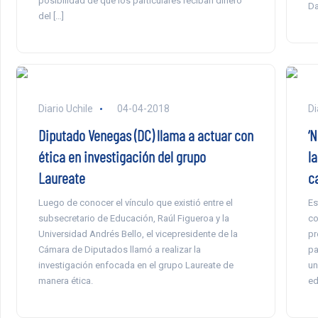
posibilidad de que los particulares reciban dinero
Da
del […]
Diario Uchile
04-04-2018
Di
Diputado Venegas (DC) llama a actuar con
‘N
ética en investigación del grupo
la
Laureate
c
Luego de conocer el vínculo que existió entre el
Es
subsecretario de Educación, Raúl Figueroa y la
co
Universidad Andrés Bello, el vicepresidente de la
pr
Cámara de Diputados llamó a realizar la
pa
investigación enfocada en el grupo Laureate de
un
manera ética.
ed