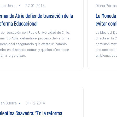
ario Uchile
27-01-2015
Diana Porras
ernando Atria defiende transición de la
La Moneda 
eforma Educacional
evitar com
 conversación con Radio Universidad de Chile,
La idea del Ej
rnando Atria, defendió el proceso de Reforma
directa en la 
ucacional asegurando que existe un cambio
comisión mixt
mbo en el sentido común y que los efectos se
protocolos de 
rán a largo plazo.
emblemáticos
an Guerra
31-12-2014
alentina Saavedra: “En la reforma