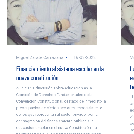
Miguel Zárate Carrazana
16-03-2022
Mi
Financiamiento al sistema escolar en la
L
nueva constitución
e
t
Al iniciar la discusión sobre educación en la
Comisión de Derechos Fundamentales de la
El
Convención Constitucional, destacó de inmediato la
pr
preocupación de ciertos sectores, especialmente
ed
de los que representan al sector privado, por la
ví
consagración del financiamiento público a la
co
educación escolar en el nueva Constitución. La
la