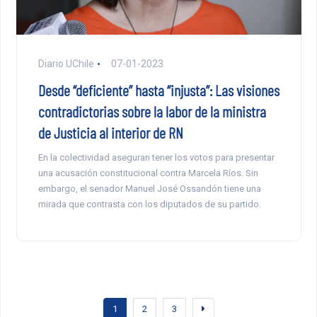
Diario UChile
07-01-2023
Desde “deficiente” hasta “injusta”: Las visiones
contradictorias sobre la labor de la ministra
de Justicia al interior de RN
En la colectividad aseguran tener los votos para presentar
una acusación constitucional contra Marcela Ríos. Sin
embargo, el senador Manuel José Ossandón tiene una
mirada que contrasta con los diputados de su partido.
1
2
3