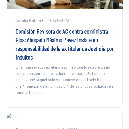
Natalia Palma
16-01-2023
Comisión Revisora de AC contra ex ministra
Ríos: Abogado Máximo Pavez insiste en
responsabilidad de la ex titular de Justicia por
indultos
El también exsubsecretario esgrimió que los decretos no
estuvieron correctamente fundamentados. En tanto, el
jurista José Miguel Valdivia sostuvo que el libelo busca
una “intención de amplificación” de las críticas políticas en
torno al beneficio.