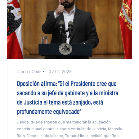
Diario UChile
07-01-2023
Oposición afirma: “Si el Presidente cree que
sacando a su jefe de gabinete y a la ministra
de Justicia el tema está zanjado, está
profundamente equivocado”
Desde RN adelantaron que mantendrán la acusación
constitucional contra la ahora ex titular de Justicia, Marcela
Ríos. Desde el oficialismo, Tomás Hirsch señaló que “los