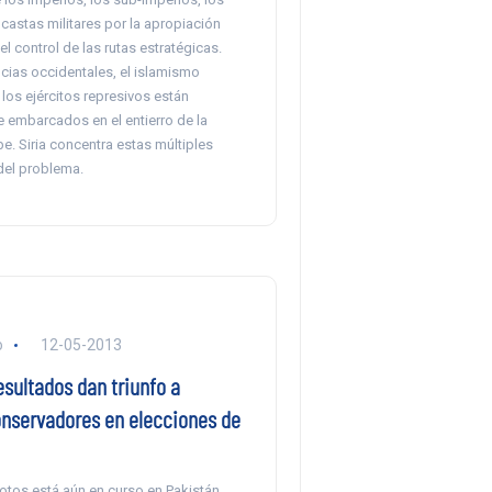
 castas militares por la apropiación
el control de las rutas estratégicas.
cias occidentales, el islamismo
 los ejércitos represivos están
 embarcados en el entierro de la
e. Siria concentra estas múltiples
el problema.
o
12-05-2013
sultados dan triunfo a
onservadores en elecciones de
otos está aún en curso en Pakistán,