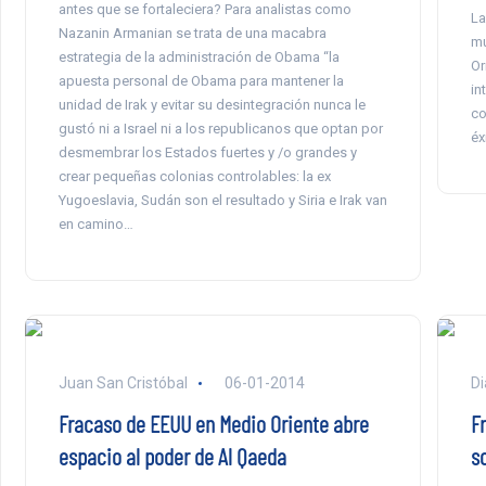
antes que se fortaleciera? Para analistas como
La
Nazanin Armanian se trata de una macabra
mu
estrategia de la administración de Obama “la
Or
apuesta personal de Obama para mantener la
in
unidad de Irak y evitar su desintegración nunca le
co
gustó ni a Israel ni a los republicanos que optan por
éx
desmembrar los Estados fuertes y /o grandes y
crear pequeñas colonias controlables: la ex
Yugoeslavia, Sudán son el resultado y Siria e Irak van
en camino…
Juan San Cristóbal
06-01-2014
Di
Fracaso de EEUU en Medio Oriente abre
Fr
espacio al poder de Al Qaeda
s