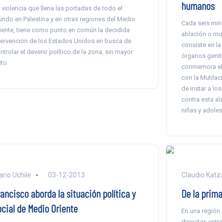
humanos
 violencia que llena las portadas de todo el
ndo en Palestina y en otras regiones del Medio
Cada seis minu
iente, tiene como punto en común la decidida
ablación o mut
tervención de los Estados Unidos en busca de
consiste en la
ntrolar el devenir político de la zona, sin mayor
órganos genit
ito.
conmemora el 
con la Mutilac
de instar a l
contra esta al
niñas y adole
ario Uchile
03-12-2013
Claudio Kat
ancisco aborda la situación política y
De la prima
ocial de Medio Oriente
En una región 
disputas entre