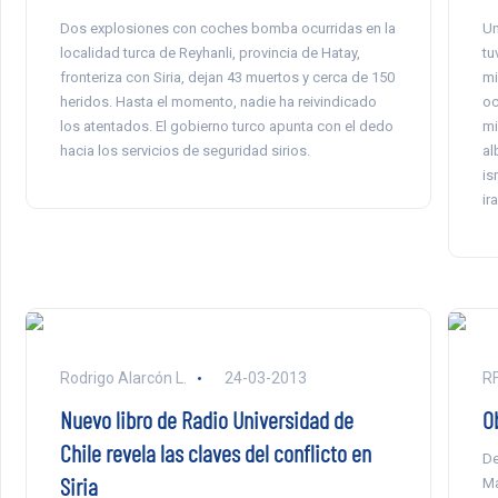
Dos explosiones con coches bomba ocurridas en la
Un
localidad turca de Reyhanli, provincia de Hatay,
tu
fronteriza con Siria, dejan 43 muertos y cerca de 150
mi
heridos. Hasta el momento, nadie ha reivindicado
oc
los atentados. El gobierno turco apunta con el dedo
mi
hacia los servicios de seguridad sirios.
al
is
ir
Rodrigo Alarcón L.
24-03-2013
RF
Nuevo libro de Radio Universidad de
O
Chile revela las claves del conflicto en
De
Siria
Ma