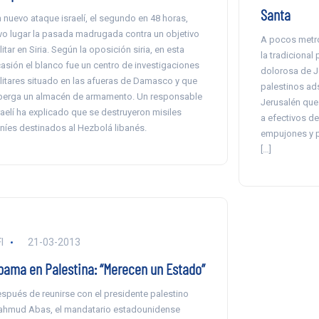
Santa
 nuevo ataque israelí, el segundo en 48 horas,
vo lugar la pasada madrugada contra un objetivo
A pocos metro
litar en Siria. Según la oposición siria, en esta
la tradicional
asión el blanco fue un centro de investigaciones
dolorosa de J
litares situado en las afueras de Damasco y que
palestinos ads
berga un almacén de armamento. Un responsable
Jerusalén que
raelí ha explicado que se destruyeron misiles
a efectivos de 
aníes destinados al Hezbolá libanés.
empujones y p
[…]
I
21-03-2013
bama en Palestina: “Merecen un Estado”
spués de reunirse con el presidente palestino
hmud Abas, el mandatario estadounidense