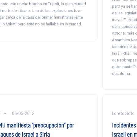
osto con coche bomba en Trípoli, la gran ciudad
pero ya se ha
l norte de Líbano. Una de las explosiones tuvo
de las legisla
gar cerca de la casa del primer ministro saliente
mayo. El ex pr
jib Mikati pero éste no se hallaba en la ciudad.
de la conserv
victoria: más 
Asamblea Nacio
también de der
Imran Khan, l
que sobrepasa
gobernante Pa
desploma.
I
06-05-2013
Loreto Soto
NU manifiesta “preocupación” por
Incidentes 
aques de Israel a Siria
israelí en 