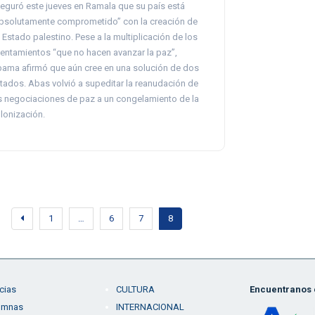
eguró este jueves en Ramala que su país está
bsolutamente comprometido” con la creación de
 Estado palestino. Pese a la multiplicación de los
entamientos “que no hacen avanzar la paz”,
ama afirmó que aún cree en una solución de dos
tados. Abas volvió a supeditar la reanudación de
s negociaciones de paz a un congelamiento de la
lonización.
1
…
6
7
8
cias
CULTURA
Encuentranos e
umnas
INTERNACIONAL