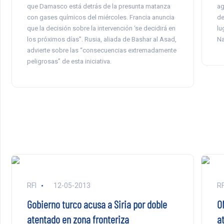
que Damasco está detrás de la presunta matanza
ag
con gases químicos del miércoles. Francia anuncia
de
que la decisión sobre la intervención ‘se decidirá en
lu
los próximos días”. Rusia, aliada de Bashar al Asad,
Na
advierte sobre las “consecuencias extremadamente
peligrosas” de esta iniciativa.
RFI
12-05-2013
RF
Gobierno turco acusa a Siria por doble
O
atentado en zona fronteriza
at