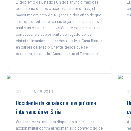
El gobierno de Estados Unidos anunció medidas
El
por la toma de dos ciudades al norte de Irak, el
pi
mayor movimiento de Al Qaeda a dos años de que
es
las tropas norteamericanas dejaran ese país. Los
analistas destacan la división que existe en Irak, una
consecuencia que es parte del legado de las
distintas invasiones dictadas desde la Casa Blanca
en países del Medio Oriente, desde que se
decretara la llamada “Guerra contra el Terrorismo”.
RFI
26-08-2013
RF
Occidente da señales de una próxima
D
intervención en Siria
c
Washington se muestra dispuesto a iniciar una
Al
acción militar contra el régimen sirio convencido de
he