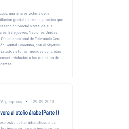
tos, una niña es víctima de la
ilación genital femenina, práctica que
 resección parcial o total de sus
ales. Este jueves, Naciones Unidas
Día Internacional de Tolerancia Cero
ión Genital Femenina, con el objetivo
os Estados a tomar medidas concretas
armante violación a los derechos de
scentes.
z/Argenpress
29-09-2013
vera al otoño árabe (Parte I)
explosiva se han intensificado las
 los imperios, los sub-imperios, los