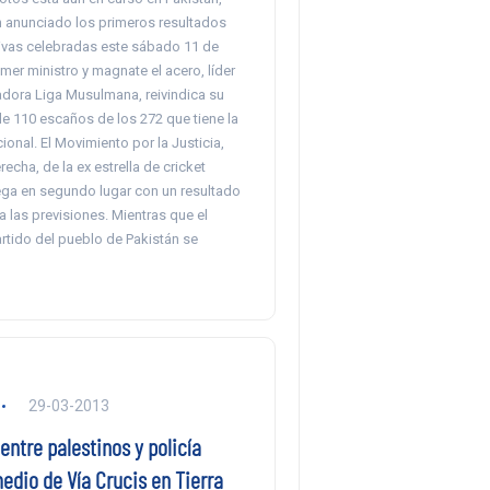
n anunciado los primeros resultados
tivas celebradas este sábado 11 de
imer ministro y magnate el acero, líder
adora Liga Musulmana, reivindica su
de 110 escaños de los 272 que tiene la
nal. El Movimiento por la Justicia,
echa, de la ex estrella de cricket
lega en segundo lugar con un resultado
 las previsiones. Mientras que el
rtido del pueblo de Pakistán se
29-03-2013
entre palestinos y policía
medio de Vía Crucis en Tierra