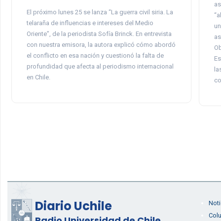
as
El próximo lunes 25 se lanza “La guerra civil siria. La
“a
telaraña de influencias e intereses del Medio
un
Oriente”, de la periodista Sofía Brinck. En entrevista
as
con nuestra emisora, la autora explicó cómo abordó
Ob
el conflicto en esa nación y cuestionó la falta de
Es
profundidad que afecta al periodismo internacional
la
en Chile.
co
Diario Uchile
Noti
Col
Radio Universidad de Chile