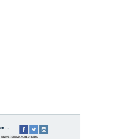
n ...