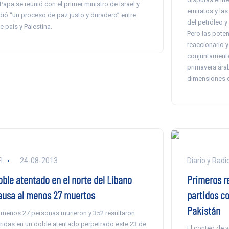
 Papa se reunió con el primer ministro de Israel y
emiratos y las
dió “un proceso de paz justo y duradero” entre
del petróleo y 
e país y Palestina.
Pero las poten
reaccionario y
conjuntamente
primavera árab
dimensiones d
I
24-08-2013
Diario y Radi
oble atentado en el norte del Líbano
Primeros re
ausa al menos 27 muertos
partidos c
Pakistán
 menos 27 personas murieron y 352 resultaron
ridas en un doble atentado perpetrado este 23 de
El conteo de v