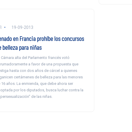
I
19-09-2013
enado en Francia prohíbe los concursos
e belleza para niñas
 Cámara alta del Parlamento francés votó
rumadoramente a favor de una propuesta que
stiga hasta con dos años de cárcel a quienes
ganicen certámenes de belleza para las menores
 16 años. La enmienda, que debe ahora ser
optada por los diputados, busca luchar contra la
ipersexualización” de las niñas.