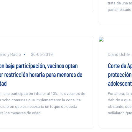
trata de una a
parlamentario
ario y Radio
30-06-2019
Diario Uchile
on baja participación, vecinos optan
Corte de A
or restricción horaria para menores de
protección
dad
adolescent
n una participación inferior al 10% , los vecinos de
Por ahora, la 
s ocho comunas que implementaron la consulta
debido a que e
cidieron que es necesario un toque de queda
obstante, des
ra los menores de edad.
señalaron que