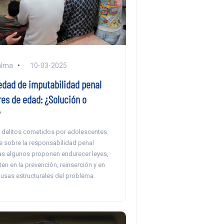
alma
10-03-2025
edad de imputabilidad penal
es de edad: ¿Solución o
?
 delitos cometidos por adolescentes
e sobre la responsabilidad penal
ras algunos proponen endurecer leyes,
ten en la prevención, reinserción y en
ausas estructurales del problema.