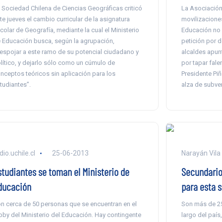
 Sociedad Chilena de Ciencias Geográficas criticó
La Asociación
te jueves el cambio curricular de la asignatura
movilizaciones
colar de Geografía, mediante la cual el Ministerio
Educación no 
 Educación busca, según la agrupación,
petición por 
espojar a este ramo de su potencial ciudadano y
alcaldes apun
lítico, y dejarlo sólo como un cúmulo de
por tapar fale
nceptos teóricos sin aplicación para los
Presidente Pi
tudiantes”.
alza de subve
dio.uchile.cl
25-06-2013
Narayán Vila
studiantes se toman el Ministerio de
Secundario
ducación
para esta 
n cerca de 50 personas que se encuentran en el
Son más de 25
bby del Ministerio del Educación. Hay contingente
largo del paí