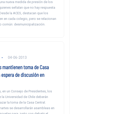
una nueva medida de presión de los
quienes señalan que no hay respuesta
 Desde la ACES, destacan que los
en en cada colegio, pero se relacionan
o común: desmunicipalización.
04-06-2013
s mantienen toma de Casa
a espera de discusión en
, en un Consejo de Presidentes, los
 la Universidad de Chile deberán
hazar la toma de la Casa Central.
martes se desarrollarán asambleas en
escuelas para, junto con debatir el