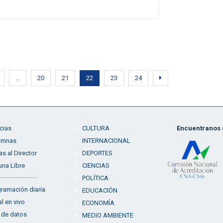
…
20
21
22
23
24
cias
CULTURA
Encuentranos e
umnas
INTERNACIONAL
as al Director
DEPORTES
una Libre
CIENCIAS
POLÍTICA
ramación diaria
EDUCACIÓN
l en vivo
ECONOMÍA
 de datos
MEDIO AMBIENTE