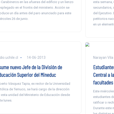
 Carabineros en las afueras del edificio y un lienzo
esta semana, 
splegado en el frontis del ministerio. Acción se
secundarios, 
oduce un día antes del paro anunciado para este
del Ejecutivo.
ércoles 26 de junio.
petitorios nac
en un element
dio.uchile.cl
14-06-2013
Narayan Vila
sume nuevo Jefe de la División de
Estudiante
ducación Superior del Mineduc
Central a l
facultades
berto Vásquez Tapia, ex rector de la Universidad
tólica de Temuco, se hará cargo de la dirección
Este miércoles
 esta unidad del Ministerio de Educación desde
estudiantes de
te lunes.
ratificar o rec
Durante este 
las distintas 