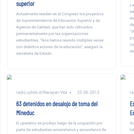
superior
La
es
Actualmente residen en el Congreso los proyectos
es
de Superintendencia de Educación Superior y de
de
Agencia de Calidad, que han sido criticados
“d
permanentemente por las organizaciones
po
estudiantiles. “Nos hemos reunido múltiples veces
co
con distintos actores de la educación”, aseguró la
es
secretaria de Estado.
radio.uchile.cl/Narayan Vila
25-06-2013
ra
63 detenidos en desalojo de toma del
E
Mineduc
E
El operativo se produjo luego de la ocupación por
So
parte de estudiantes universitarios y secundarios de
lo