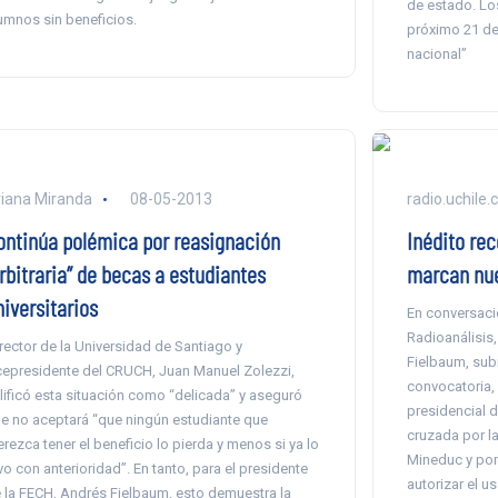
de estado. Lo
umnos sin beneficios.
próximo 21 de
nacional”
iana Miranda
08-05-2013
radio.uchile.c
ontinúa polémica por reasignación
Inédito rec
rbitraria” de becas a estudiantes
marcan nue
niversitarios
En conversaci
Radioanálisis,
 rector de la Universidad de Santiago y
Fielbaum, sub
cepresidente del CRUCH, Juan Manuel Zolezzi,
convocatoria, 
lificó esta situación como “delicada” y aseguró
presidencial 
e no aceptará “que ningún estudiante que
cruzada por l
rezca tener el beneficio lo pierda y menos si ya lo
Mineduc y por
vo con anterioridad”. En tanto, para el presidente
autorizar el u
 la FECH, Andrés Fielbaum, esto demuestra la