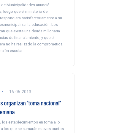
 de Municipalidades anunció
, luego que el ministerio de
respondiera satisfactoriamente a su
desmunicipalizar la educación. Los
tan que existe una deuda millonaria
ncias de financiamiento, y que el
ñera no ha realizado la comprometida
nción escolar.
16-06-2013
s organizan “toma nacional”
semana
 los establecimientos en toma a lo
s, a los que se sumarán nuevos puntos