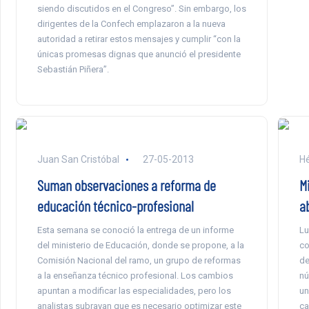
siendo discutidos en el Congreso”. Sin embargo, los
dirigentes de la Confech emplazaron a la nueva
autoridad a retirar estos mensajes y cumplir “con la
únicas promesas dignas que anunció el presidente
Sebastián Piñera”.
Juan San Cristóbal
27-05-2013
Hé
Suman observaciones a reforma de
M
educación técnico-profesional
a
Esta semana se conoció la entrega de un informe
Lu
del ministerio de Educación, donde se propone, a la
co
Comisión Nacional del ramo, un grupo de reformas
de
a la enseñanza técnico profesional. Los cambios
nú
apuntan a modificar las especialidades, pero los
un
analistas subrayan que es necesario optimizar este
ca