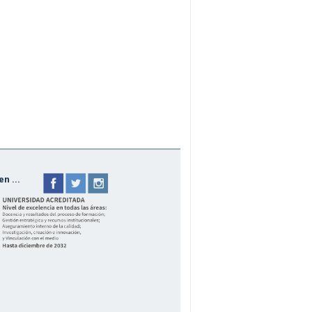
n ...