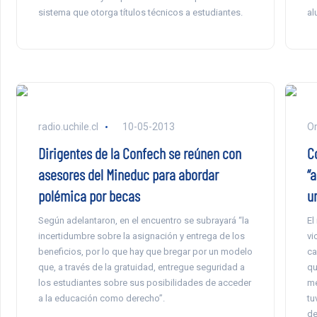
sistema que otorga títulos técnicos a estudiantes.
al
radio.uchile.cl
10-05-2013
Or
Dirigentes de la Confech se reúnen con
C
asesores del Mineduc para abordar
“a
polémica por becas
u
Según adelantaron, en el encuentro se subrayará “la
El
incertidumbre sobre la asignación y entrega de los
vi
beneficios, por lo que hay que bregar por un modelo
ca
que, a través de la gratuidad, entregue seguridad a
qu
los estudiantes sobre sus posibilidades de acceder
me
a la educación como derecho”.
tu
de