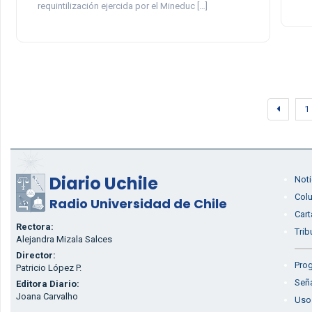
requintilización ejercida por el Mineduc […]
1
Diario Uchile
Noti
Col
Radio Universidad de Chile
Cart
Rectora:
Trib
Alejandra Mizala Salces
Director:
Prog
Patricio López P.
Seña
Editora Diario:
Joana Carvalho
Uso