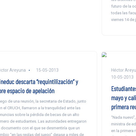
futuro de la o
todas las facu
viernes 14 de j
ctor Areyuna
15-05-2013
Héctor Areyun
10-05-2013
ineduc descarta “requintilización” y
Estudiantes
bre espacio de apelación
mayo y cal
ego de una reunión, la secretaria de Estado, junto
primera re
n el CRUCH, llamaron a la tranquilidad ante las
nuncias sobre la pérdida de becas de un alto
“Nada nuevo”, 
mero de estudiantes. Las autoridades entregaron
ministra de ed
 documento con el que se desmentiría que un
en la primera 
mbio “en las reglas del juego” dejase a miles de