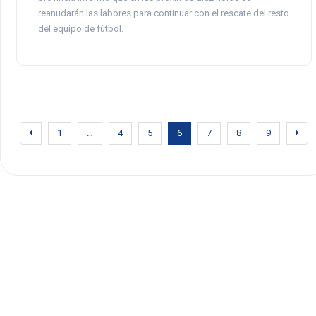
reanudarán las labores para continuar con el rescate del resto
del equipo de fútbol.
1
…
4
5
6
7
8
9