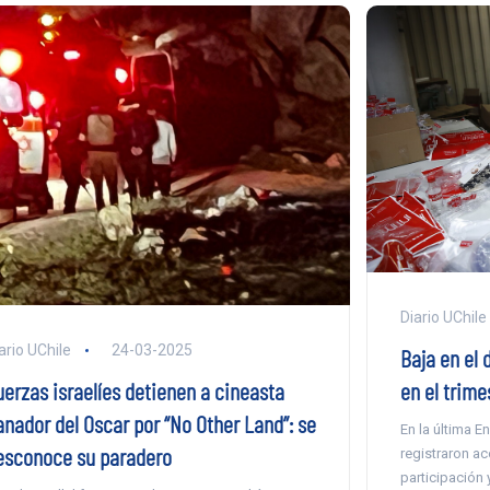
Diario UChile
ario UChile
24-03-2025
Baja en el 
en el trim
uerzas israelíes detienen a cineasta
anador del Oscar por “No Other Land”: se
En la última 
esconoce su paradero
registraron ac
participación 