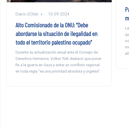
P
Diario UChile
10-09-2024
m
Alto Comisionado de la ONU: “Debe
La
abordarse la situación de ilegalidad en
qu
todo el territorio palestino ocupado”
oc
me
Durante su actualización anual ante el Consejo de
añ
Derechos Humanos, Volker Türk destacó que poner
fin a la guerra en Gaza y evitar un conflicto regional
en toda regla “es una prioridad absoluta y urgente”.