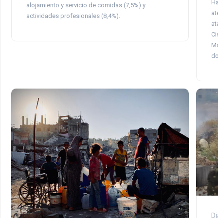
Ha
alojamiento y servicio de comidas (7,5%) y
at
actividades profesionales (8,4%).
at
Ci
Ma
do
Di