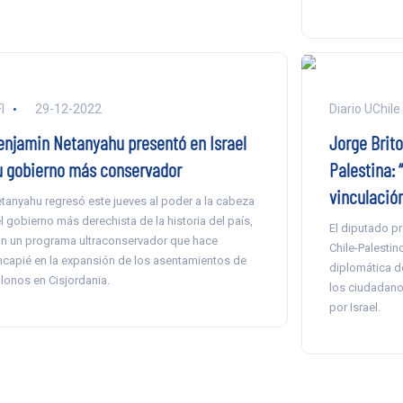
I
29-12-2022
Diario UChile
enjamin Netanyahu presentó en Israel
Jorge Brit
u gobierno más conservador
Palestina: 
vinculación
tanyahu regresó este jueves al poder a la cabeza
l gobierno más derechista de la historia del país,
El diputado pr
n un programa ultraconservador que hace
Chile-Palesti
ncapié en la expansión de los asentamientos de
diplomática d
lonos en Cisjordania.
los ciudadano
por Israel.