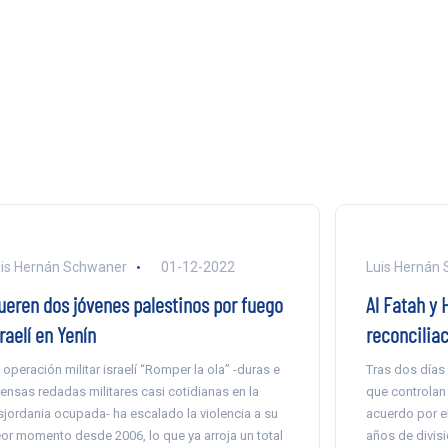
is Hernán Schwaner
01-12-2022
Luis Hernán
ueren dos jóvenes palestinos por fuego
Al Fatah y
raelí en Yenín
reconciliac
 operación militar israelí “Romper la ola” -duras e
Tras dos días
tensas redadas militares casi cotidianas en la
que controlan 
sjordania ocupada- ha escalado la violencia a su
acuerdo por e
or momento desde 2006, lo que ya arroja un total
años de divisi