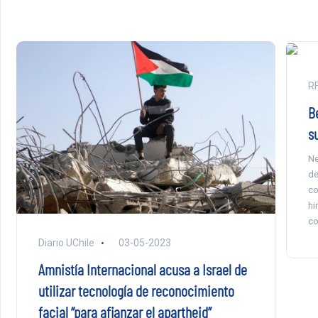
RF
B
s
Ne
de
co
hi
co
Diario UChile
03-05-2023
Amnistía Internacional acusa a Israel de
utilizar tecnología de reconocimiento
facial “para afianzar el apartheid”