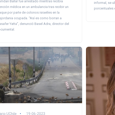
mdan Ballal fue arrestado mientras recibía
informal, se u
ención médica en un ambulancia tras recibir un
porcentuales 
aque por parte de colonos israelíes en la
sjordania ocupada. “Así es como borran a
safer Yatta”, denunció Basel Adra, director del
cumental.
ario UChile
19-06-2023