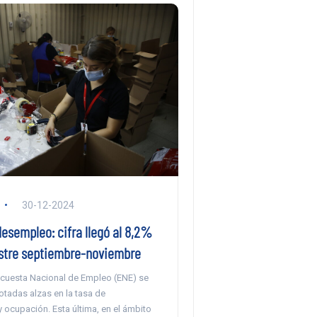
30-12-2024
desempleo: cifra llegó al 8,2%
estre septiembre-noviembre
Encuesta Nacional de Empleo (ENE) se
otadas alzas en la tasa de
y ocupación. Esta última, en el ámbito