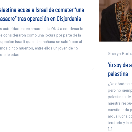
alestina acusa a Israel de cometer “una
asacre” tras operación en Cisjordania
s autoridades reclamaron a la ONU a condenar lo
e consideraron como una locura por parte de la
upación israelí que esta mañana se saldó con al
nos cinco muertos, entre ellos un joven de 15
Sheryn Bar
os de edad.
Yo soy de aq
palestina
¿De dónde ere
pero no siempr
palestinas de
nuestra respu
cuestionada p
ardua lucha co
territorio y la
[…]