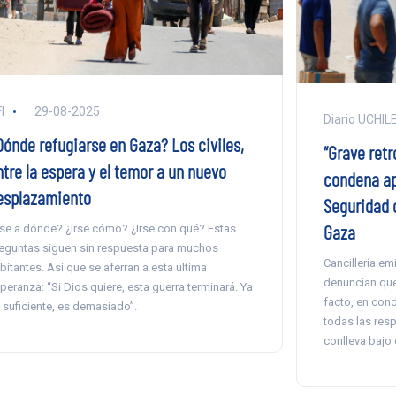
I
29-08-2025
Diario UCHIL
Dónde refugiarse en Gaza? Los civiles,
“Grave retr
ntre la espera y el temor a un nuevo
condena ap
esplazamiento
Seguridad d
Gaza
rse a dónde? ¿Irse cómo? ¿Irse con qué? Estas
eguntas siguen sin respuesta para muchos
Cancillería em
bitantes. Así que se aferran a esta última
denuncian que 
peranza: “Si Dios quiere, esta guerra terminará. Ya
facto, en con
 suficiente, es demasiado”.
todas las resp
conlleva bajo 