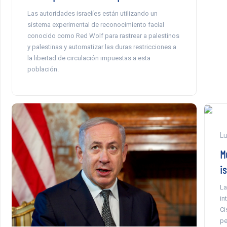
Las autoridades israelíes están utilizando un
sistema experimental de reconocimiento facial
conocido como Red Wolf para rastrear a palestinos
y palestinas y automatizar las duras restricciones a
la libertad de circulación impuestas a esta
población.
Lu
M
is
La
in
Ci
pe