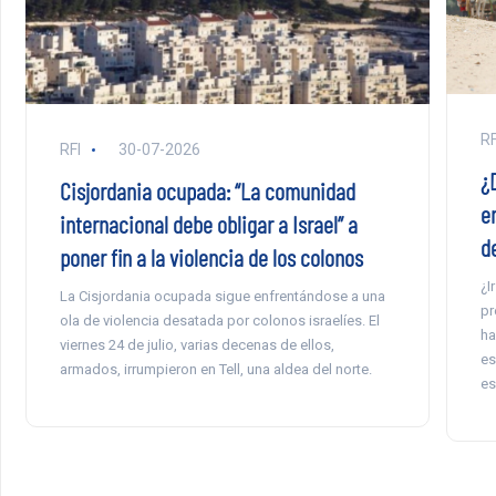
RF
RFI
30-07-2026
¿
Cisjordania ocupada: “La comunidad
e
internacional debe obligar a Israel” a
d
poner fin a la violencia de los colonos
¿I
La Cisjordania ocupada sigue enfrentándose a una
pr
ola de violencia desatada por colonos israelíes. El
ha
viernes 24 de julio, varias decenas de ellos,
es
armados, irrumpieron en Tell, una aldea del norte.
es