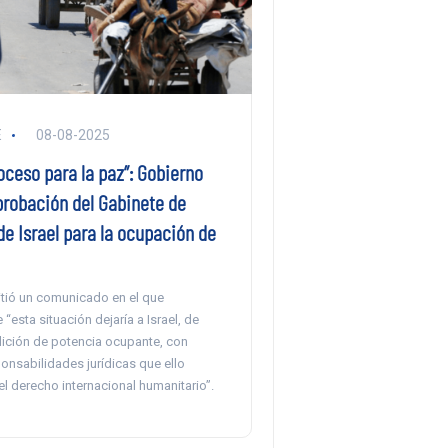
E
08-08-2025
oceso para la paz”: Gobierno
robación del Gabinete de
e Israel para la ocupación de
itió un comunicado en el que
“esta situación dejaría a Israel, de
dición de potencia ocupante, con
onsabilidades jurídicas que ello
el derecho internacional humanitario”.