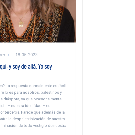
ham
18-05-2023
uí, y soy de allá. Yo soy
s? La respuesta normalmente es fácil
e lo es para nosotros, palestinos y
 la diáspora, ya que ocasionalmente
esta – nuestra identidad – es
or terceros. Parece que además de la
ntra la despalestinización de nuestro
 eliminación de todo vestigio de nuestra