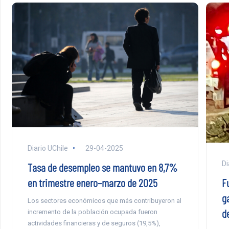
Diario UChile
29-04-2025
Di
Tasa de desempleo se mantuvo en 8,7%
en trimestre enero–marzo de 2025
F
g
Los sectores económicos que más contribuyeron al
d
incremento de la población ocupada fueron
actividades financieras y de seguros (19,5%),