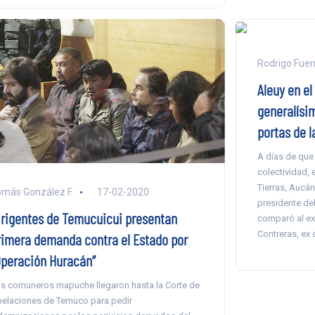
Rodrigo Fuen
Aleuy en el 
generalísi
portas de l
A días de que 
colectividad, 
Tierras, Aucán
más González F.
17-02-2020
presidente del
irigentes de Temucuicui presentan
comparó al ex 
Contreras, ex 
rimera demanda contra el Estado por
Operación Huracán”
s comuneros mapuche llegaron hasta la Corte de
elaciones de Temuco para pedir