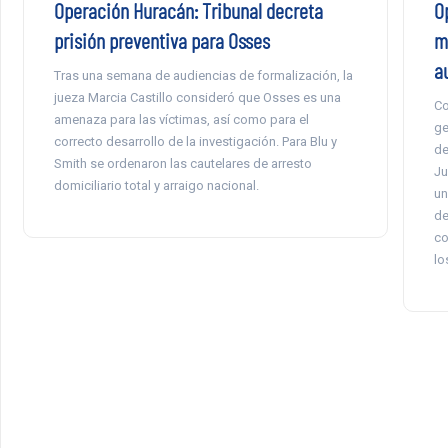
Operación Huracán: Tribunal decreta
O
prisión preventiva para Osses
m
a
Tras una semana de audiencias de formalización, la
jueza Marcia Castillo consideró que Osses es una
Co
amenaza para las víctimas, así como para el
ge
correcto desarrollo de la investigación. Para Blu y
de
Smith se ordenaron las cautelares de arresto
Ju
domiciliario total y arraigo nacional.
un
de
co
lo