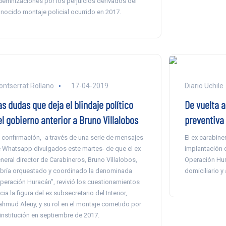
demnizaciones por los perjuicios derivados del
nocido montaje policial ocurrido en 2017.
ntserrat Rollano
17-04-2019
Diario Uchile
s dudas que deja el blindaje político
De vuelta a
l gobierno anterior a Bruno Villalobos
preventiva 
 confirmación, -a través de una serie de mensajes
El ex carabine
 Whatsapp divulgados este martes- de que el ex
implantación 
neral director de Carabineros, Bruno Villalobos,
Operación Hur
bría orquestado y coordinado la denominada
domiciliario y 
peración Huracán”, revivió los cuestionamientos
cia la figura del ex subsecretario del Interior,
hmud Aleuy, y su rol en el montaje cometido por
 institución en septiembre de 2017.