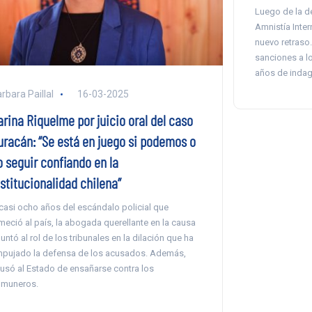
Luego de la de
Amnistía Inter
nuevo retraso
sanciones a l
años de indaga
rbara Paillal
16-03-2025
arina Riquelme por juicio oral del caso
uracán: “Se está en juego si podemos o
o seguir confiando en la
stitucionalidad chilena”
casi ocho años del escándalo policial que
meció al país, la abogada querellante en la causa
untó al rol de los tribunales en la dilación que ha
pujado la defensa de los acusados. Además,
usó al Estado de ensañarse contra los
muneros.