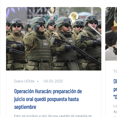
To
D
Diario UChile
04-05-2020
p
Operación Huracán: preparación de
“
juicio oral quedó pospuesta hasta
septiembre
Lo
Ap
Esto se produjo a raíz de una cautela de garantía en