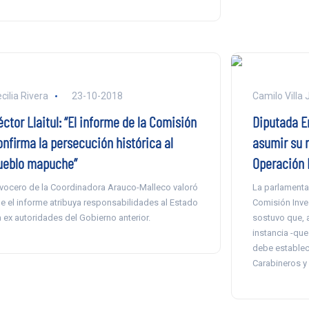
cilia Rivera
23-10-2018
Camilo Villa J
ctor Llaitul: “El informe de la Comisión
Diputada E
onfirma la persecución histórica al
asumir su r
ueblo mapuche”
Operación 
 vocero de la Coordinadora Arauco-Malleco valoró
La parlamentar
e el informe atribuya responsabilidades al Estado
Comisión Inve
a ex autoridades del Gobierno anterior.
sostuvo que, a 
instancia -que
debe establec
Carabineros y 