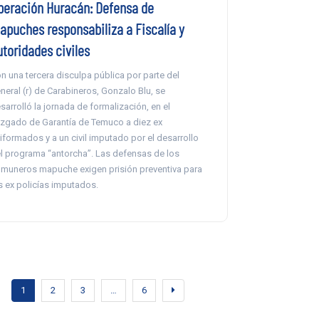
peración Huracán: Defensa de
apuches responsabiliza a Fiscalía y
utoridades civiles
n una tercera disculpa pública por parte del
neral (r) de Carabineros, Gonzalo Blu, se
sarrolló la jornada de formalización, en el
zgado de Garantía de Temuco a diez ex
iformados y a un civil imputado por el desarrollo
l programa “antorcha”. Las defensas de los
muneros mapuche exigen prisión preventiva para
s ex policías imputados.
1
2
3
…
6