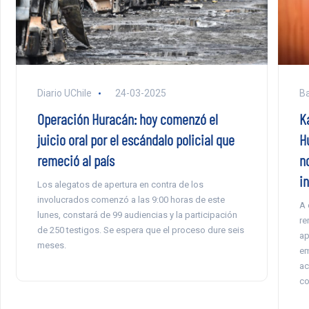
Ba
Diario UChile
24-03-2025
K
Operación Huracán: hoy comenzó el
H
juicio oral por el escándalo policial que
n
remeció al país
in
Los alegatos de apertura en contra de los
involucrados comenzó a las 9:00 horas de este
A 
lunes, constará de 99 audiencias y la participación
re
de 250 testigos. Se espera que el proceso dure seis
ap
meses.
em
ac
co