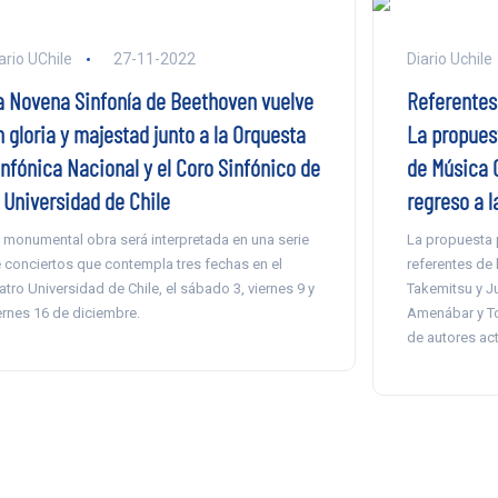
ario UChile
27-11-2022
Diario Uchile
a Novena Sinfonía de Beethoven vuelve
Referentes
 gloria y majestad junto a la Orquesta
La propuest
infónica Nacional y el Coro Sinfónico de
de Música 
a Universidad de Chile
regreso a l
 monumental obra será interpretada en una serie
La propuesta 
 conciertos que contempla tres fechas en el
referentes de
atro Universidad de Chile, el sábado 3, viernes 9 y
Takemitsu y Ju
ernes 16 de diciembre.
Amenábar y To
de autores act