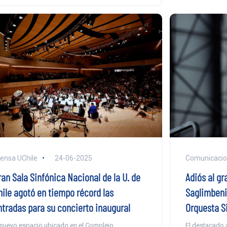
ensa UChile
24-06-2025
Comunicaci
ran Sala Sinfónica Nacional de la U. de
Adiós al g
hile agotó en tiempo récord las
Saglimbeni,
ntradas para su concierto inaugural
Orquesta S
 nuevo espacio ubicado en el Complejo
El destacado a