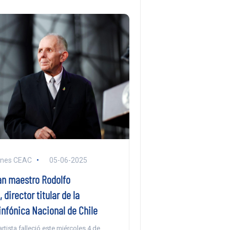
ones CEAC
05-06-2025
ran maestro Rodolfo
 director titular de la
infónica Nacional de Chile
rtista falleció este miércoles 4 de