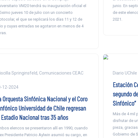
iversitario VM20 tendrá su inauguración oficial el
junio. En sept
óximo jueves 10 de julio con un concierto
de este elenco
otocolar, el que se replicará los días 11 y 12 de
2021.
lio y cuyas entradas se agotaron en menos de 4
ras.
iscilla Springinsfeld, Comunicaciones CEAC
Diario UChile
Estación Ce
0-12-2024
segundo de
a Orquesta Sinfónica Nacional y el Coro
Sinfónico”
infónico Universidad de Chile regresan
Más de 4 mil 
l Estadio Nacional tras 35 años
disfrutar de u
pieza, gracias 
bos elencos se presentaron allí en 1990, cuando
Gobierno de S
 ex Presidente Patricio Aylwin asumió su cargo, en