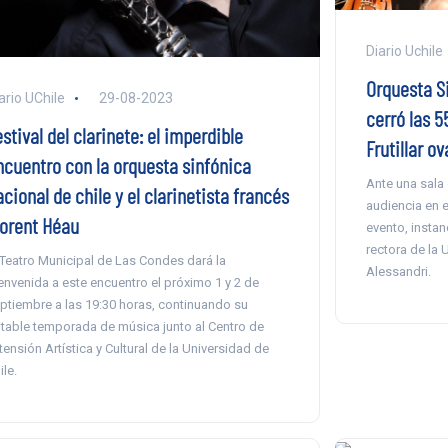
Diario Uchile
Orquesta S
ario UChile
29-08-2023
cerró las 
stival del clarinete: el imperdible
Frutillar o
ncuentro con la orquesta sinfónica
Ante una sala 
cional de chile y el clarinetista francés
audiencia en e
lorent Héau
evento, instan
rectora de la 
 Teatro Municipal de Las Condes dará la
Alessandri.
envenida a este encuentro el próximo 1 y 2 de
ptiembre a las 19:30 horas, continuando su
table temporada de música junto al Centro de
tensión Artística y Cultural de la Universidad de
ile.