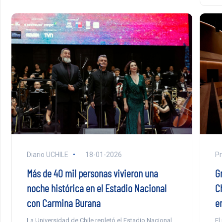
Diario UCHILE
18-01-2026
Pr
Más de 40 mil personas vivieron una
G
noche histórica en el Estadio Nacional
C
con Carmina Burana
e
La Universidad de Chile repletó el Estadio Nacional
El