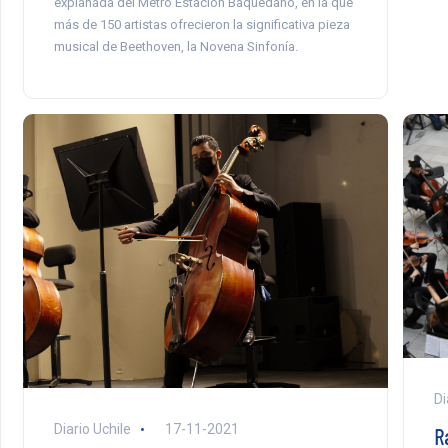
explanada del Metro Estación Baquedano, en la que
más de 150 artistas ofrecieron la significativa pieza
musical de Beethoven, la Novena Sinfonía.
Di
Diario Uchile
17-11-2021
R