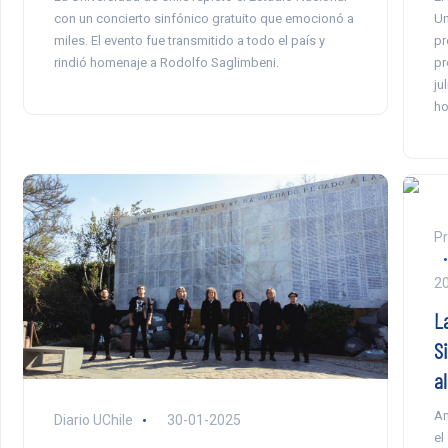
con un concierto sinfónico gratuito que emocionó a
Un
miles. El evento fue transmitido a todo el país y
pr
rindió homenaje a Rodolfo Saglimbeni.
pr
ju
ho
Pr
2
L
S
a
Am
Diario UChile
30-01-2025
el