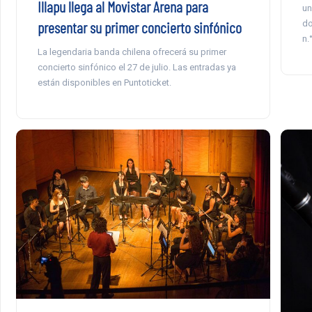
Illapu llega al Movistar Arena para
un
do
presentar su primer concierto sinfónico
n.
La legendaria banda chilena ofrecerá su primer
concierto sinfónico el 27 de julio. Las entradas ya
están disponibles en Puntoticket.