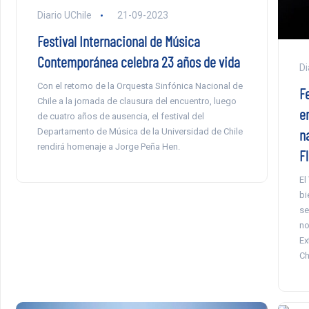
Diario UChile
21-09-2023
Festival Internacional de Música
Contemporánea celebra 23 años de vida
Di
Con el retorno de la Orquesta Sinfónica Nacional de
Fe
Chile a la jornada de clausura del encuentro, luego
e
de cuatro años de ausencia, el festival del
na
Departamento de Música de la Universidad de Chile
rendirá homenaje a Jorge Peña Hen.
F
El
bi
se
no
Ex
Ch