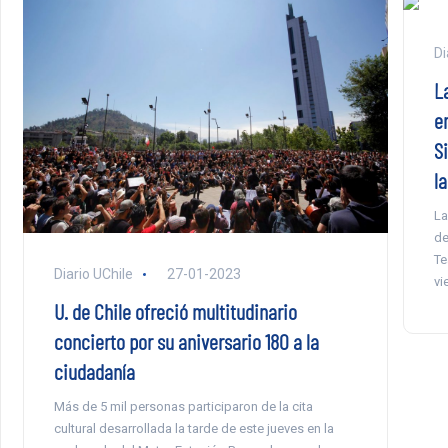
Di
L
en
S
l
La
de
Te
Diario UChile
27-01-2023
vi
U. de Chile ofreció multitudinario
concierto por su aniversario 180 a la
ciudadanía
Más de 5 mil personas participaron de la cita
cultural desarrollada la tarde de este jueves en la