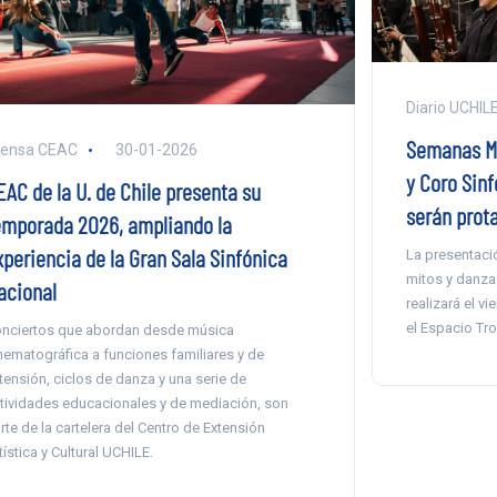
Diario UCHIL
Semanas Mus
rensa CEAC
30-01-2026
y Coro Sinf
EAC de la U. de Chile presenta su
serán prota
emporada 2026, ampliando la
xperiencia de la Gran Sala Sinfónica
La presentaci
mitos y danza
acional
realizará el v
el Espacio Tro
nciertos que abordan desde música
nematográfica a funciones familiares y de
tensión, ciclos de danza y una serie de
tividades educacionales y de mediación, son
rte de la cartelera del Centro de Extensión
tística y Cultural UCHILE.