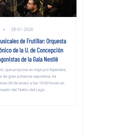
E
28-01-2026
icales de Frutillar: Orquesta
ónico de la U. de Concepción
gonistas de la Gala Nestlé
ón, que propone un viaje por leyendas,
s de gran potencia expresiva, se
iernes 30 de enero a las 19:30 horas en
nador del Teatro del Lago.