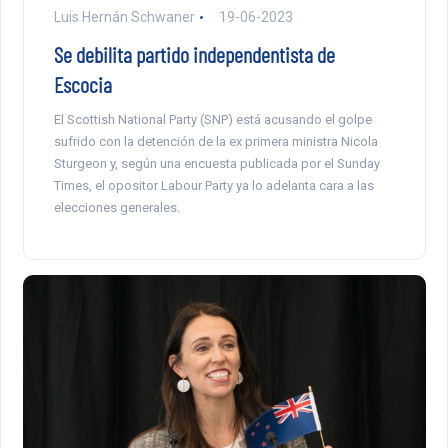
Luis Hernán Schwaner
19-06-2023
Se debilita partido independentista de
Escocia
El Scottish National Party (SNP) está acusando el golpe
sufrido con la detención de la ex primera ministra Nicola
Sturgeon y, según una encuesta publicada por el Sunday
Times, el opositor Labour Party ya lo adelanta cara a las
elecciones generales.