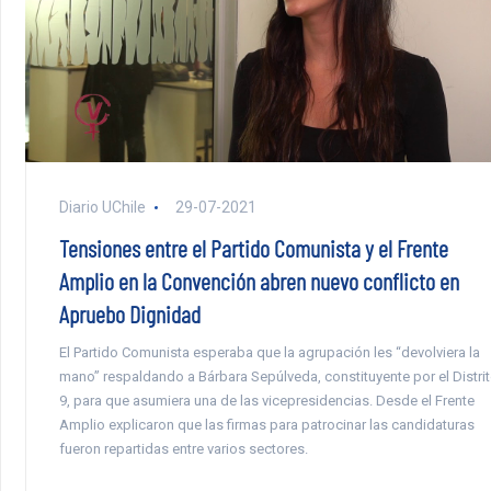
Diario UChile
29-07-2021
Tensiones entre el Partido Comunista y el Frente
Amplio en la Convención abren nuevo conflicto en
Apruebo Dignidad
El Partido Comunista esperaba que la agrupación les “devolviera la
mano” respaldando a Bárbara Sepúlveda, constituyente por el Distri
9, para que asumiera una de las vicepresidencias. Desde el Frente
Amplio explicaron que las firmas para patrocinar las candidaturas
fueron repartidas entre varios sectores.