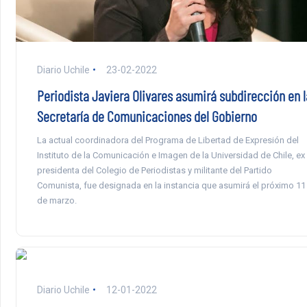
Diario Uchile
23-02-2022
Periodista Javiera Olivares asumirá subdirección en l
Secretaría de Comunicaciones del Gobierno
La actual coordinadora del Programa de Libertad de Expresión del
Instituto de la Comunicación e Imagen de la Universidad de Chile, ex
presidenta del Colegio de Periodistas y militante del Partido
Comunista, fue designada en la instancia que asumirá el próximo 11
de marzo.
Diario Uchile
12-01-2022