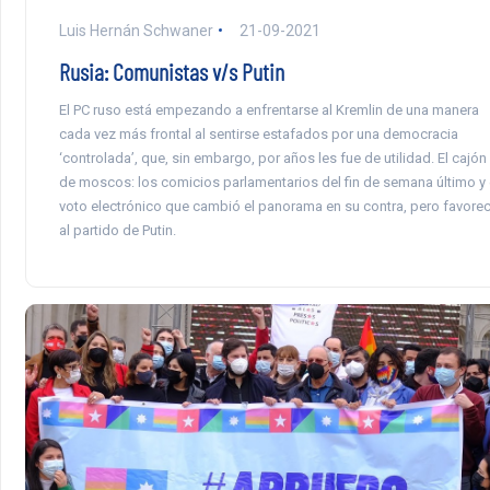
Luis Hernán Schwaner
21-09-2021
Rusia: Comunistas v/s Putin
El PC ruso está empezando a enfrentarse al Kremlin de una manera
cada vez más frontal al sentirse estafados por una democracia
‘controlada’, que, sin embargo, por años les fue de utilidad. El cajón
de moscos: los comicios parlamentarios del fin de semana último y 
voto electrónico que cambió el panorama en su contra, pero favorec
al partido de Putin.