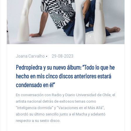
Joana Carvalho
29-08-2023
Pedropiedra y su nuevo álbum: “Todo lo que he
hecho en mis cinco discos anteriores estará
condensado en él”
En conversación con Radio y Diario Universidad de Chile, el
artista nacional detrás de exitosos temas como
“Inteligencia dormida” y “Vacaciones en el Más Allá”,
abordó su último sencillo junto a el Macha y adelantó
respecto a su sexto disco.