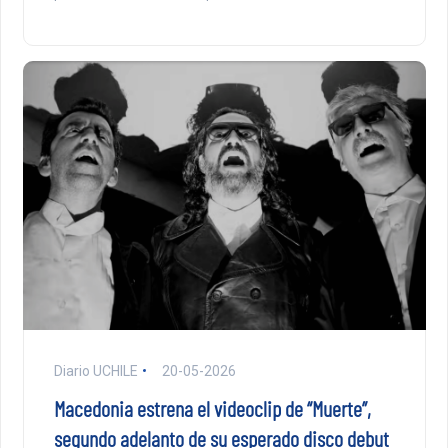
Diario UCHILE
20-05-2026
Macedonia estrena el videoclip de “Muerte”,
segundo adelanto de su esperado disco debut