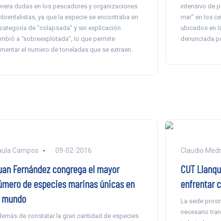
nera dudas en los pescadores y organizaciones
intensivo de p
bientalistas, ya que la especie se encontraba en
mar” en los c
 categoría de “colapsada” y sin explicación
ubicados en l
mbió a “sobreexplotada”, lo que permite
denunciada por
mentar el numero de toneladas que se extraen.
aula Campos
09-02-2016
Claudio Med
uan Fernández congrega el mayor
CUT Llanqu
úmero de especies marinas únicas en
enfrentar c
l mundo
La sede provin
necesario tran
emás de constatar la gran cantidad de especies