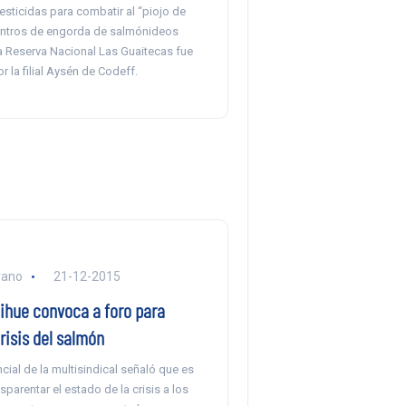
esticidas para combatir al “piojo de
entros de engorda de salmónideos
a Reserva Nacional Las Guaitecas fue
 la filial Aysén de Codeff.
rano
21-12-2015
ihue convoca a foro para
risis del salmón
cial de la multisindical señaló que es
sparentar el estado de la crisis a los