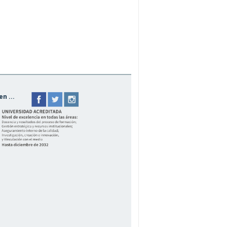
n ...