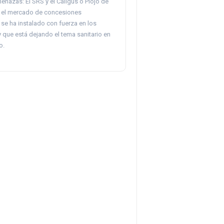
enazas: El SRS y el Cáligus o Piojo de
 el mercado de concesiones
se ha instalado con fuerza en los
 que está dejando el tema sanitario en
o.