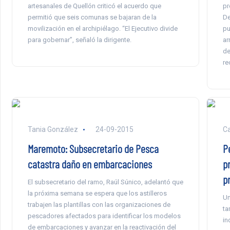
artesanales de Quellón criticó el acuerdo que
pr
permitió que seis comunas se bajaran de la
De
movilización en el archipiélago. “El Ejecutivo divide
pu
para gobernar”, señaló la dirigente.
ar
de
re
Tania González
24-09-2015
Ca
Maremoto: Subsecretario de Pesca
P
catastra daño en embarcaciones
p
p
El subsecretario del ramo, Raúl Súnico, adelantó que
la próxima semana se espera que los astilleros
Un
trabajen las plantillas con las organizaciones de
ta
pescadores afectados para identificar los modelos
in
de embarcaciones y avanzar en la reactivación del