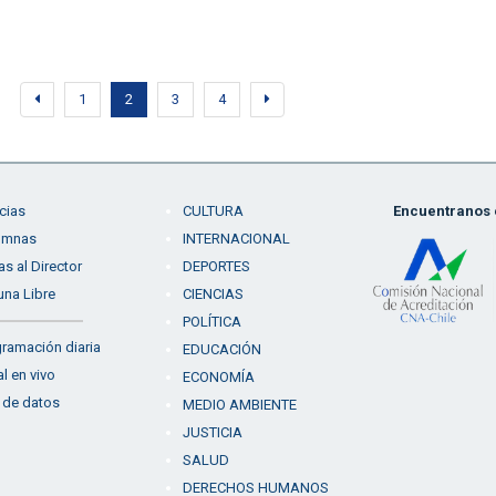
1
2
3
4
cias
CULTURA
Encuentranos e
umnas
INTERNACIONAL
as al Director
DEPORTES
una Libre
CIENCIAS
POLÍTICA
ramación diaria
EDUCACIÓN
l en vivo
ECONOMÍA
 de datos
MEDIO AMBIENTE
JUSTICIA
SALUD
DERECHOS HUMANOS