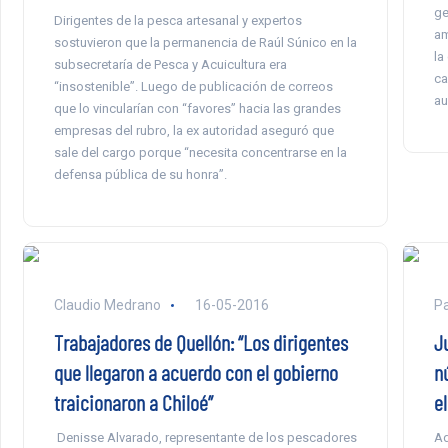
ge
Dirigentes de la pesca artesanal y expertos
am
sostuvieron que la permanencia de Raúl Súnico en la
la
subsecretaría de Pesca y Acuicultura era
ca
“insostenible”. Luego de publicación de correos
au
que lo vincularían con “favores” hacia las grandes
empresas del rubro, la ex autoridad aseguró que
sale del cargo porque “necesita concentrarse en la
defensa pública de su honra”.
Claudio Medrano
16-05-2016
P
Trabajadores de Quellón: “Los dirigentes
J
que llegaron a acuerdo con el gobierno
n
traicionaron a Chiloé”
e
Denisse Alvarado, representante de los pescadores
Ad