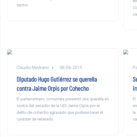
en
sector.
Co
ca
Claudio Medrano
08-06-2015
P
Diputado Hugo Gutiérrez se querella
S
contra Jaime Orpis por Cohecho
i
El parlamentario comunista presentó una querella en
El
contra del senador de la UDI Jaime Orpis por el
en
delito de cohecho agravado que pudiese tener el
la
carácter de reiterado.
ca