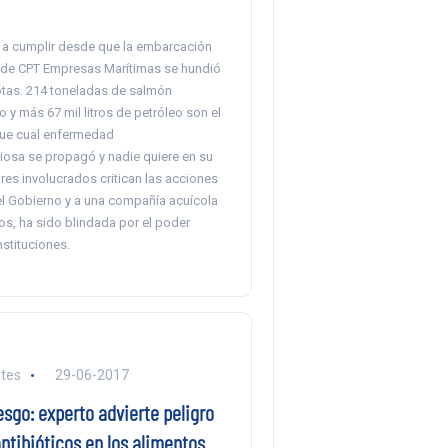
 a cumplir desde que la embarcación
de CPT Empresas Marítimas se hundió
otas. 214 toneladas de salmón
y más 67 mil litros de petróleo son el
ue cual enfermedad
iosa se propagó y nadie quiere en su
tores involucrados critican las acciones
el Gobierno y a una compañía acuícola
os, ha sido blindada por el poder
nstituciones.
tes
29-06-2017
esgo: experto advierte peligro
ntibióticos en los alimentos