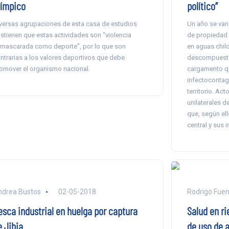
límpico
político”
versas agrupaciones de esta casa de estudios
Un año se van
stienen que estas actividades son “violencia
de propiedad 
mascarada como deporte”, por lo que son
en aguas chil
ntrarias a los valores deportivos que debe
descompuesto 
omover el organismo nacional.
cargamento q
infectocontag
territorio. Ac
unilaterales d
que, según ell
central y sus i
drea Bustos
02-05-2018
Rodrigo Fuen
esca industrial en huelga por captura
Salud en ri
e Jibia
de uso de a