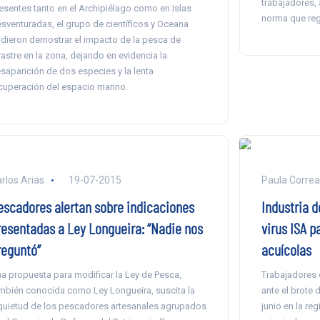
trabajadores, 
esentes tanto en el Archipiélago como en Islas
norma que reg
sventuradas, el grupo de científicos y Oceana
dieron demostrar el impacto de la pesca de
rastre en la zona, dejando en evidencia la
saparición de dos especies y la lenta
cuperación del espacio marino.
rlos Arias
19-07-2015
Paula Correa
escadores alertan sobre indicaciones
Industria d
resentadas a Ley Longueira: “Nadie nos
virus ISA 
reguntó”
acuícolas
a propuesta para modificar la Ley de Pesca,
Trabajadores 
mbién conocida como Ley Longueira, suscita la
ante el brote 
quietud de los pescadores artesanales agrupados
junio en la re