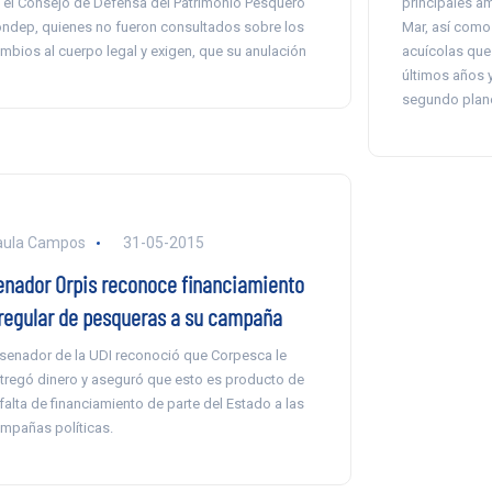
 el Consejo de Defensa del Patrimonio Pesquero
principales am
ndep, quienes no fueron consultados sobre los
Mar, así como
mbios al cuerpo legal y exigen, que su anulación
acuícolas que 
últimos años y
segundo plan
aula Campos
31-05-2015
enador Orpis reconoce financiamiento
rregular de pesqueras a su campaña
 senador de la UDI reconoció que Corpesca le
tregó dinero y aseguró que esto es producto de
 falta de financiamiento de parte del Estado a las
mpañas políticas.