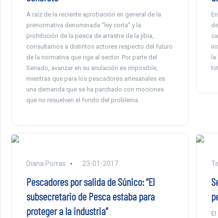
A raíz de la reciente aprobación en general de la
En
prenormativa denominada “ley corta” y la
de
prohibición de la pesca de arrastre de la jibia,
ca
consultamos a distintos actores respecto del futuro
in
de la normativa que rige al sector. Por parte del
la
Senado, avanzar en su anulación es imposible,
to
mientras que para los pescadores artesanales es
una demanda que se ha parchado con mociones
que no resuelven el fondo del problema.
Diana Porras
23-01-2017
Ta
Pescadores por salida de Súnico: “El
S
subsecretario de Pesca estaba para
p
proteger a la industria”
El