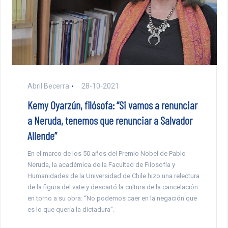
Abril Becerra
28-10-2021
Kemy Oyarzún, filósofa: “Si vamos a renunciar
a Neruda, tenemos que renunciar a Salvador
Allende”
En el marco de los 50 años del Premio Nobel de Pablo
Neruda, la académica de la Facultad de Filosofía y
Humanidades de la Universidad de Chile hizo una relectura
de la figura del vate y descartó la cultura de la cancelación
en torno a su obra: “No podemos caer en la negación que
es lo que quería la dictadura”.