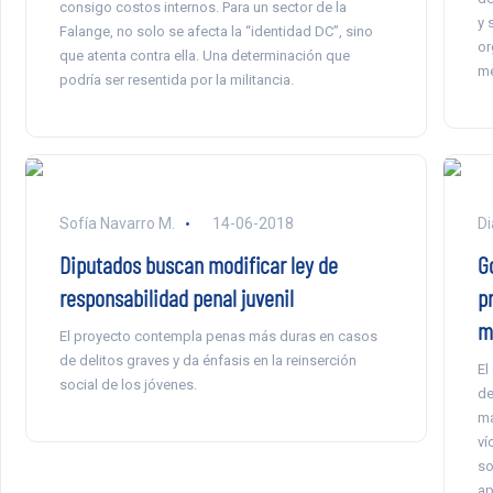
consigo costos internos. Para un sector de la
y 
Falange, no solo se afecta la “identidad DC”, sino
or
que atenta contra ella. Una determinación que
me
podría ser resentida por la militancia.
Sofía Navarro M.
14-06-2018
Di
Diputados buscan modificar ley de
G
responsabilidad penal juvenil
p
m
El proyecto contempla penas más duras en casos
de delitos graves y da énfasis en la reinserción
El
social de los jóvenes.
de
ma
ví
so
ap