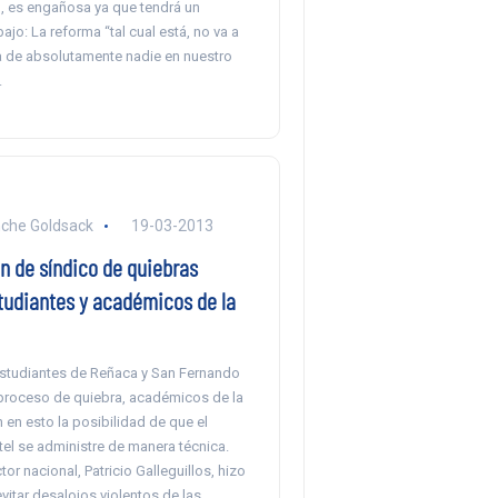
o, es engañosa ya que tendrá un
jo: La reforma “tal cual está, no va a
da de absolutamente nadie en nuestro
.
nche Goldsack
19-03-2013
n de síndico de quiebras
studiantes y académicos de la
estudiantes de Reñaca y San Fernando
proceso de quiebra, académicos de la
 en esto la posibilidad de que el
ntel se administre de manera técnica.
ctor nacional, Patricio Galleguillos, hizo
vitar desalojos violentos de las