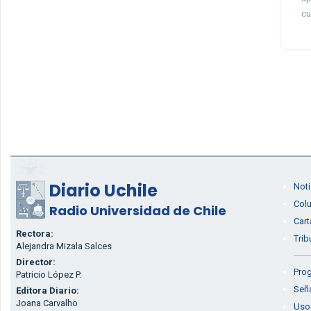
cu
Diario Uchile
Noti
Col
Radio Universidad de Chile
Cart
Rectora:
Trib
Alejandra Mizala Salces
Director:
Prog
Patricio López P.
Seña
Editora Diario:
Joana Carvalho
Uso