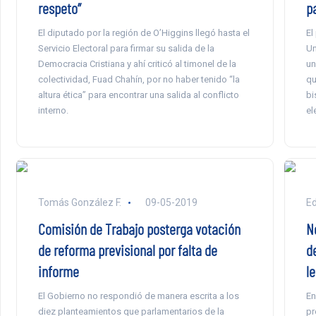
respeto”
p
El diputado por la región de O’Higgins llegó hasta el
El
Servicio Electoral para firmar su salida de la
Un
Democracia Cristiana y ahí criticó al timonel de la
un
colectividad, Fuad Chahín, por no haber tenido “la
qu
altura ética” para encontrar una salida al conflicto
bi
interno.
el
Tomás González F.
09-05-2019
E
Comisión de Trabajo posterga votación
N
de reforma previsional por falta de
d
informe
l
El Gobierno no respondió de manera escrita a los
En
diez planteamientos que parlamentarios de la
pr