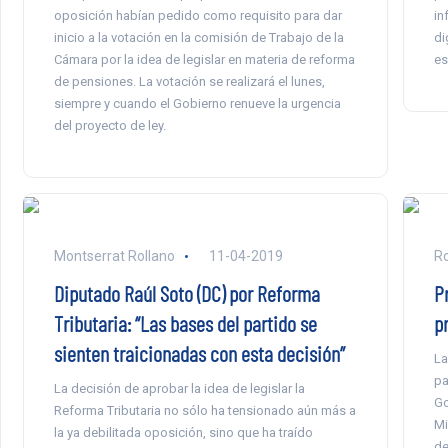
oposición habían pedido como requisito para dar
in
inicio a la votación en la comisión de Trabajo de la
di
Cámara por la idea de legislar en materia de reforma
es
de pensiones. La votación se realizará el lunes,
siempre y cuando el Gobierno renueve la urgencia
del proyecto de ley.
Montserrat Rollano
11-04-2019
Ro
Diputado Raúl Soto (DC) por Reforma
P
Tributaria: “Las bases del partido se
p
sienten traicionadas con esta decisión”
La
pa
La decisión de aprobar la idea de legislar la
Go
Reforma Tributaria no sólo ha tensionado aún más a
Mi
la ya debilitada oposición, sino que ha traído
de