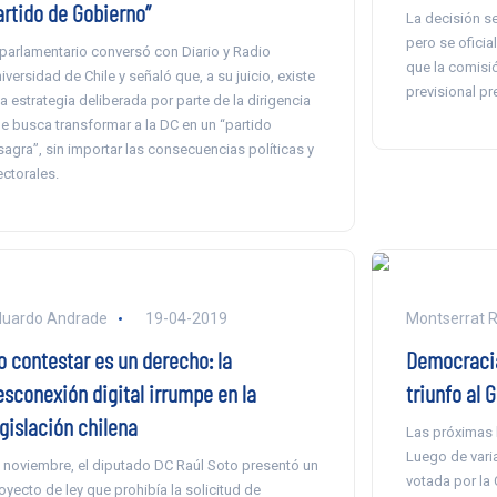
artido de Gobierno”
La decisión s
pero se oficia
 parlamentario conversó con Diario y Radio
que la comisió
iversidad de Chile y señaló que, a su juicio, existe
previsional pr
a estrategia deliberada por parte de la dirigencia
e busca transformar a la DC en un “partido
sagra”, sin importar las consecuencias políticas y
ectorales.
duardo Andrade
19-04-2019
Montserrat R
o contestar es un derecho: la
Democracia
esconexión digital irrumpe en la
triunfo al 
egislación chilena
Las próximas 
Luego de varia
 noviembre, el diputado DC Raúl Soto presentó un
votada por la
oyecto de ley que prohibía la solicitud de