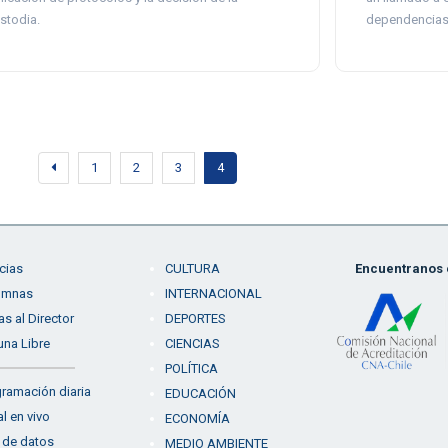
stodia.
dependencias 
1
2
3
4
cias
CULTURA
Encuentranos e
umnas
INTERNACIONAL
as al Director
DEPORTES
una Libre
CIENCIAS
POLÍTICA
ramación diaria
EDUCACIÓN
l en vivo
ECONOMÍA
 de datos
MEDIO AMBIENTE