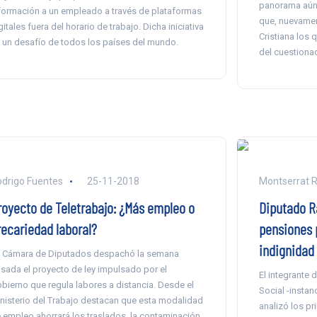
panorama aún 
formación a un empleado a través de plataformas
que, nuevamen
gitales fuera del horario de trabajo. Dicha iniciativa
Cristiana los 
 un desafío de todos los países del mundo.
del cuestiona
drigo Fuentes
25-11-2018
Montserrat R
royecto de Teletrabajo: ¿Más empleo o
Diputado Ra
recariedad laboral?
pensiones p
indignidad 
 Cámara de Diputados despachó la semana
sada el proyecto de ley impulsado por el
El integrante 
bierno que regula labores a distancia. Desde el
Social -instanc
nisterio del Trabajo destacan que esta modalidad
analizó los pr
 empleo ahorrará los traslados, la contaminación