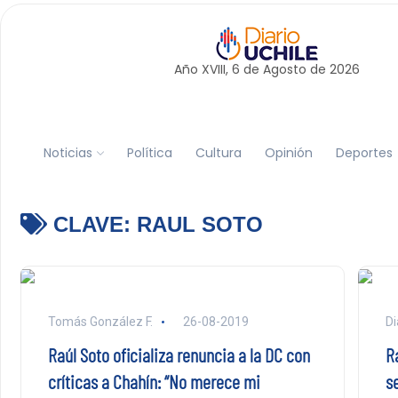
Año XVIII, 6 de
Agosto
de 2026
Noticias
Política
Cultura
Opinión
Deportes
CLAVE:
RAUL SOTO
Tomás González F.
26-08-2019
Di
Raúl Soto oficializa renuncia a la DC con
Ra
críticas a Chahín: “No merece mi
s