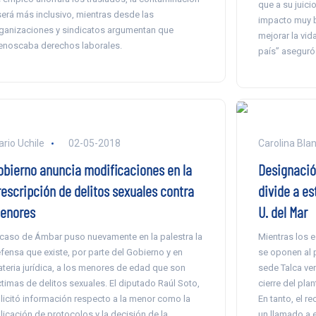
que a su juici
será más inclusivo, mientras desde las
impacto muy ba
ganizaciones y sindicatos argumentan que
mejorar la vi
noscaba derechos laborales.
país” aseguró
ario Uchile
02-05-2018
Carolina Bla
obierno anuncia modificaciones en la
Designació
rescripción de delitos sexuales contra
divide a e
enores
U. del Mar
 caso de Ámbar puso nuevamente en la palestra la
Mientras los 
fensa que existe, por parte del Gobierno y en
se oponen al 
teria jurídica, a los menores de edad que son
sede Talca ven
ctimas de delitos sexuales. El diputado Raúl Soto,
cierre del pla
licitó información respecto a la menor como la
En tanto, el re
licación de protocolos y la decisión de la
un llamado a e