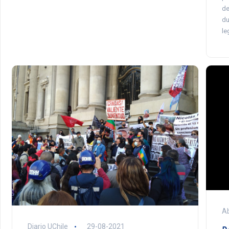
de
du
le
Ab
Diario UChile
29-08-2021