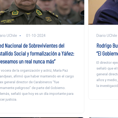
ario UChile
01-10-2024
Diario UChile
ed Nacional de Sobrevivientes del
Rodrigo Bu
tallido Social y formalización a Yáñez:
“El Gobiern
Deseamos un real nunca más”
El director ej
señaló que el 
 vocera de la organización y actriz, María Paz
general direc
andjean, afirmó que haber mantenido en el cargo
años y medio, “
 ex general director de Carabineros “fue
la investigació
mamente peligroso” de parte del Gobierno.
emás, señaló que hoy es un día importante para
cer justicia.