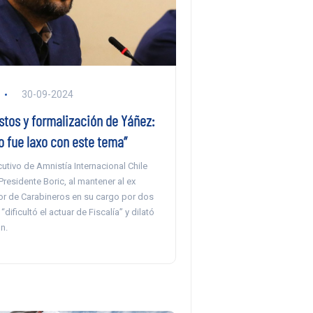
30-09-2024
stos y formalización de Yáñez:
o fue laxo con este tema”
ecutivo de Amnistía Internacional Chile
Presidente Boric, al mantener al ex
tor de Carabineros en su cargo por dos
dificultó el actuar de Fiscalía” y dilató
n.