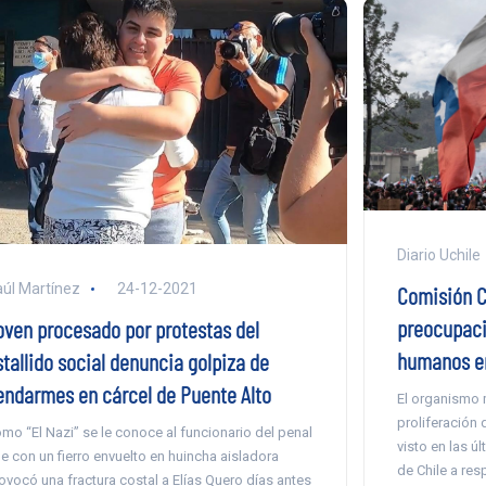
Diario Uchile
úl Martínez
24-12-2021
Comisión C
preocupaci
oven procesado por protestas del
humanos en
stallido social denuncia golpiza de
endarmes en cárcel de Puente Alto
El organismo 
proliferación 
mo “El Nazi” se le conoce al funcionario del penal
visto en las ú
e con un fierro envuelto en huincha aisladora
de Chile a res
ovocó una fractura costal a Elías Quero días antes