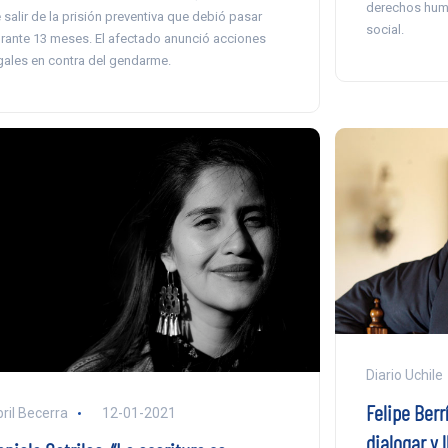
derechos hum
 salir de la prisión preventiva que debió pasar
social.
rante 13 meses. El afectado anunció acciones
gales en contra del gendarme.
Diario Uchile
Felipe Ber
ril Becerra
12-01-2021
dialogar y 