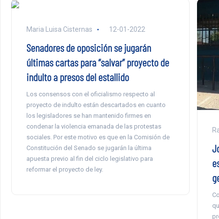
Maria Luisa Cisternas
12-01-2022
Senadores de oposición se jugarán
últimas cartas para “salvar” proyecto de
indulto a presos del estallido
Los consensos con el oficialismo respecto al
proyecto de indulto están descartados en cuanto
los legisladores se han mantenido firmes en
condenar la violencia emanada de las protestas
Ra
sociales. Por este motivo es que en la Comisión de
J
Constitución del Senado se jugarán la última
apuesta previo al fin del ciclo legislativo para
e
reformar el proyecto de ley.
g
Co
qu
pr