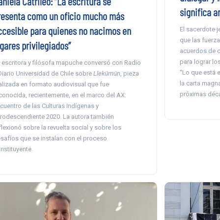
niela Catrileo: “La escritura se
significa a
resenta como un oficio mucho más
ccesible para quienes no nacimos en
El sacerdote j
que las fuerza
gares privilegiados”
acuerdos de c
para lograr lo
 escritora y filósofa mapuche conversó con Radio
“Lo que está 
Diario Universidad de Chile sobre
Llekümün
, pieza
la carta magna
alizada en formato audiovisual que fue
próximas déc
conocida, recientemente, en el marco del AX:
cuentro de las Culturas Indígenas y
rodescendiente 2020. La autora también
flexionó sobre la revuelta social y sobre los
safíos que se instalan con el proceso
nstituyente.