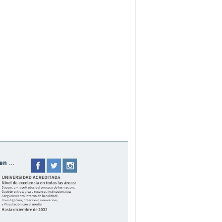
n ...