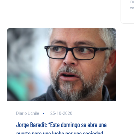
in
co
Diario Uchile
25-10-2020
Jorge Baradit: “Este domingo se abre una
puerta para una lucha por una sociedad