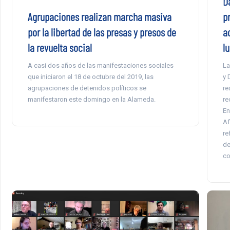
Da
p
Agrupaciones realizan marcha masiva
a
por la libertad de las presas y presos de
lu
la revuelta social
La
A casi dos años de las manifestaciones sociales
y 
que iniciaron el 18 de octubre del 2019, las
re
agrupaciones de detenidos políticos se
re
manifestaron este domingo en la Alameda.
En
Af
re
de
co