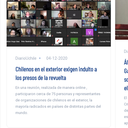
Di
DiarioUchile
04-12-2020
Á
Chilenos en el exterior exigen indulto a
G
los presos de la revuelta
s
e
En una reunión, realizada de manera online ,
participaron cerca de 75 personas y representantes
El
de organizaciones de chilenos en el exterior, la
Cr
mayoría radicados en países de distintas partes del
de
mundo.
es
ap