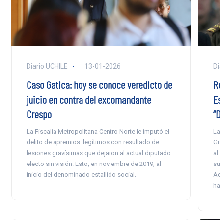
Diario UCHILE
13-01-2026
Di
Caso Gatica: hoy se conoce veredicto de
R
juicio en contra del excomandante
Es
Crespo
“
La Fiscalía Metropolitana Centro Norte le imputó el
La
delito de apremios ilegítimos con resultado de
Gr
lesiones gravísimas que dejaron al actual diputado
al
electo sin visión. Esto, en noviembre de 2019, al
su
inicio del denominado estallido social.
Ad
ha