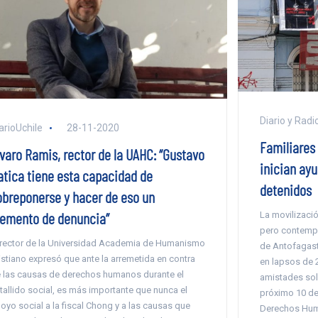
Diario y Radi
arioUchile
28-11-2020
Familiares 
lvaro Ramis, rector de la UAHC: “Gustavo
inician ayu
atica tiene esta capacidad de
detenidos
obreponerse y hacer de eso un
lemento de denuncia”
La movilizació
pero contempl
 rector de la Universidad Academia de Humanismo
de Antofagast
istiano expresó que ante la arremetida en contra
en lapsos de 2
 las causas de derechos humanos durante el
amistades sol
tallido social, es más importante que nunca el
próximo 10 de 
oyo social a la fiscal Chong y a las causas que
Derechos Hu