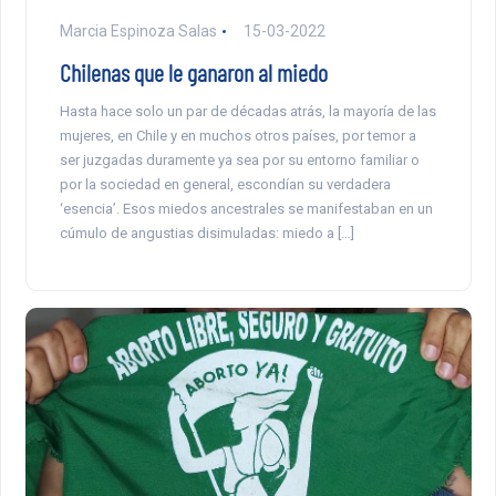
Marcia Espinoza Salas
15-03-2022
Chilenas que le ganaron al miedo
Hasta hace solo un par de décadas atrás, la mayoría de las
mujeres, en Chile y en muchos otros países, por temor a
ser juzgadas duramente ya sea por su entorno familiar o
por la sociedad en general, escondían su verdadera
‘esencia’. Esos miedos ancestrales se manifestaban en un
cúmulo de angustias disimuladas: miedo a […]