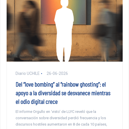
Diario UCHILE
26-06-2026
Del “love bombing” al “rainbow ghosting”: el
apoyo a la diversidad se desvanece mientras
el odio digital crece
El informe Orgullo en ‘visto’ de LLYC reveló que la
conversación sobre diversidad perdió frecuencia y los
discursos hostiles aumentaron en 8 de cada 10 países,