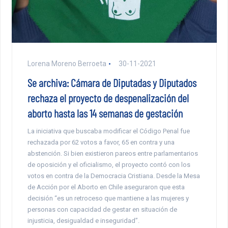
Lorena Moreno Berroeta
30-11-2021
Se archiva: Cámara de Diputadas y Diputados
rechaza el proyecto de despenalización del
aborto hasta las 14 semanas de gestación
La iniciativa que buscaba modificar el Código Penal fue
rechazada por 62 votos a favor, 65 en contra y una
abstención. Si bien existieron pareos entre parlamentarios
de oposición y el oficialismo, el proyecto contó con los
votos en contra de la Democracia Cristiana. Desde la Mesa
de Acción por el Aborto en Chile aseguraron que esta
decisión “es un retroceso que mantiene a las mujeres y
personas con capacidad de gestar en situación de
injusticia, desigualdad e inseguridad”.