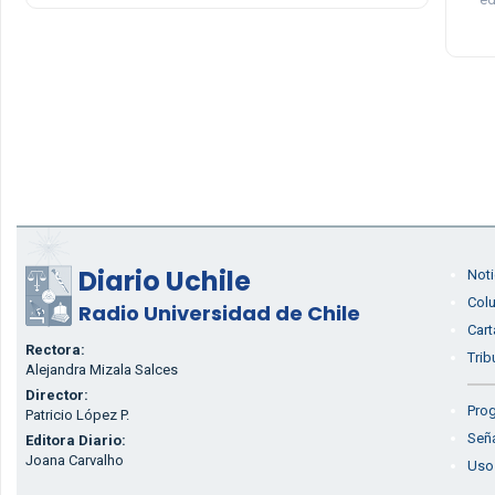
Diario Uchile
Noti
Col
Radio Universidad de Chile
Cart
Rectora:
Trib
Alejandra Mizala Salces
Director:
Prog
Patricio López P.
Seña
Editora Diario:
Joana Carvalho
Uso