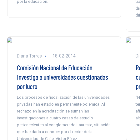
por la educación.
tr
di
di
Diana Torres
18-02-2014
Di
Comisión Nacional de Educación
R
investiga a universidades cuestionadas
c
por lucro
p
Los procesos de fiscalización de las universidades
“H
privadas han estado en permanente polémica. Al
te
rechazo en la acreditación se suman las
af
investigaciones a cuatro casas de estudio
al
pertenecientes al conglomerado Laureate, situación
pr
que fue dada a conocer por el rector de la
Universidad de Chile, Víctor Pérez.