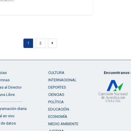
1
2
cias
CULTURA
Encuentranos e
umnas
INTERNACIONAL
as al Director
DEPORTES
una Libre
CIENCIAS
POLÍTICA
ramación diaria
EDUCACIÓN
l en vivo
ECONOMÍA
 de datos
MEDIO AMBIENTE