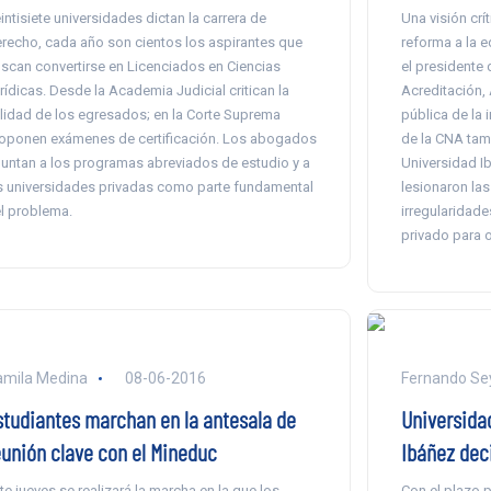
intisiete universidades dictan la carrera de
Una visión crí
recho, cada año son cientos los aspirantes que
reforma a la e
scan convertirse en Licenciados en Ciencias
el presidente
rídicas. Desde la Academia Judicial critican la
Acreditación,
lidad de los egresados; en la Corte Suprema
pública de la i
oponen exámenes de certificación. Los abogados
de la CNA tamb
untan a los programas abreviados de estudio y a
Universidad I
s universidades privadas como parte fundamental
lesionaron las
l problema.
irregularidade
privado para 
mila Medina
08-06-2016
Fernando S
studiantes marchan en la antesala de
Universida
eunión clave con el Mineduc
Ibáñez dec
te jueves se realizará la marcha en la que los
Con el plazo p