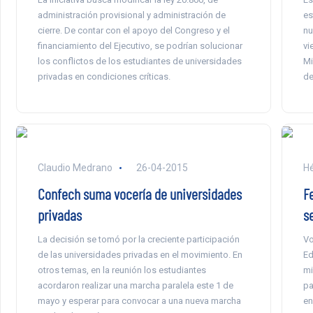
administración provisional y administración de
es
cierre. De contar con el apoyo del Congreso y el
nu
financiamiento del Ejecutivo, se podrían solucionar
vi
los conflictos de los estudiantes de universidades
Mi
privadas en condiciones críticas.
de
Claudio Medrano
26-04-2015
Hé
Confech suma vocería de universidades
F
privadas
s
La decisión se tomó por la creciente participación
Vo
de las universidades privadas en el movimiento. En
Ed
otros temas, en la reunión los estudiantes
mi
acordaron realizar una marcha paralela este 1 de
pa
mayo y esperar para convocar a una nueva marcha
en