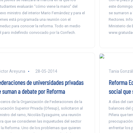
tudiantes evaluarán “cómo viene la mano” del
este domingo,
evo ministro del interior Mario Fernández y para el
se sumaron a 
ernes está programada una reunión con el
Rectores. Info
neduc para conocer la reforma. Todo en medio
Ministerio de 
l paro indefinido convocado por la Confech.
www.gratuidad
ctor Areyuna
28-05-2014
Tania Gonzá
ederaciones de universidades privadas
Reforma Ed
e suman a debate por Reforma
social que
ceros de la Organización de Federaciones de la
A días del ca
ucación Superior Privada (Ofesup), solicitaron al
balances del 
nistro del ramo, Nicolás Eyzaguirre, una reunión
Piñera que te
ra que se consideren las inquietudes del sector
preocupación s
 la Reforma. Uno de los problemas que quieren
enfrentar los 