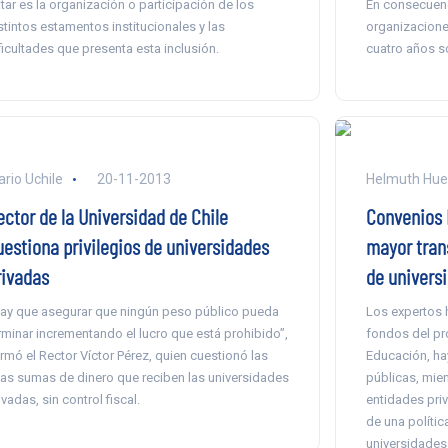
atar es la organización o participación de los
En consecuenc
stintos estamentos institucionales y las
organizacione
ficultades que presenta esta inclusión.
cuatro años so
ario Uchile
20-11-2013
Helmuth Hue
ector de la Universidad de Chile
Convenios 
uestiona privilegios de universidades
mayor tran
rivadas
de univers
ay que asegurar que ningún peso público pueda
Los expertos 
rminar incrementando el lucro que está prohibido”,
fondos del pr
irmó el Rector Víctor Pérez, quien cuestionó las
Educación, ha
tas sumas de dinero que reciben las universidades
públicas, mien
ivadas, sin control fiscal.
entidades priv
de una polític
universidades