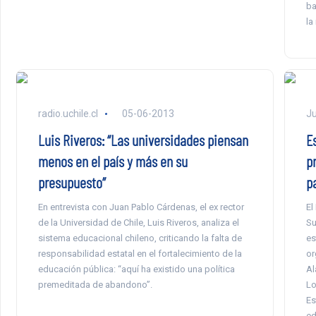
ba
la
radio.uchile.cl
05-06-2013
Ju
Luis Riveros: “Las universidades piensan
E
menos en el país y más en su
p
presupuesto”
p
En entrevista con Juan Pablo Cárdenas, el ex rector
El
de la Universidad de Chile, Luis Riveros, analiza el
Su
sistema educacional chileno, criticando la falta de
es
responsabilidad estatal en el fortalecimiento de la
or
educación pública: “aquí ha existido una política
Al
premeditada de abandono”.
Lo
Es
ed