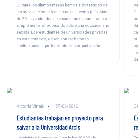
Durante los últimos meses hemos sido testigos de
Ve
las movilizaciones feministas en nuestro país. Más
De
de 20 universidades se encuentran en paro, toma o
bu
simplemente reflexionando sobre una educación no
Ju
sexista. Los estudiantes de universidades privadas,
ca
en este contexto, deben sortear barreras
pr
institucionales que les impiden la organización.
ap
la
de
Victoria Viñals
27-06-2016
Ca
Estudiantes trabajan en proyecto para
E
salvar a la Universidad Arcis
r
La iniciativa busca modificar la ley 20.800, de
Es