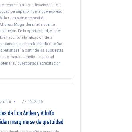
tica respecto a las indicaciones de la
ducación superior fue la que expresó
 de la Comisión Nacional de
 Alfonso Muga, durante la cuenta
nstitución. En la oportunidad, el líder
ién apuntó a la situación de la
beroamericana manifestando que “se
 confianzas” a partir de las supuestas
s que habría cometido el plantel
obtener su cuestionada acreditación.
eymour
27-12-2015
des de Los Andes y Adolfo
iden marginarse de gratuidad
ara adscribir al beneficio cumplido