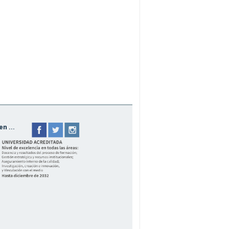
n ...