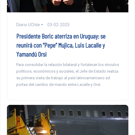
Diario UChile
03-02-2025
Presidente Boric aterriza en Uruguay: se
reunirá con “Pepe” Mujica, Luis Lacalle y
Yamandú Orsi
Para consolidar la relación bilateral y fortalecer los vínculos
políticos, económicos y sociales, el Jefe de Estado realiza
su primera visita de trabajo al país latinoamericano ad
portas del cambio de mando entre Lacalle y Orsi.