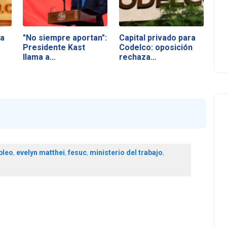
da
"No siempre aportan":
Capital privado para
Presidente Kast
Codelco: oposición
llama a…
rechaza…
pleo
,
evelyn matthei
,
fesuc
,
ministerio del trabajo
,