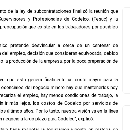
o de la ley de subcontrataciones finalizó la reunión que
Supervisores y Profesionales de Codelco, (Fesuc) y la
a preocupación que existe en los trabajadores por posibles
delco pretende desvincular a cerca de un centenar de
ión del empleo, decisión que consideran equivocada, debido
o la producción de la empresa, por la poca preparación de
uvo que esto genera finalmente un costo mayor para la
esenciales del negocio minero hay que mantenerlos hoy
recariza el empleo, hay menos condiciones de trabajo, la
n ir más lejos, los costos de Codelco por servicios de
 últimos años. Por lo tanto, nuestra visión va en la línea
 negocio a largo plazo para Codelco”, explicó.
utivo haga respetar la legislación vigente en materia de