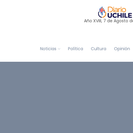
Año XVIII, 7 de
Agosto
d
Noticias
Política
Cultura
Opinión