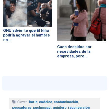
ONU advierte que El Niño
podría agravar el hambre
en…
Caen despidos por
necesidades de la
empresa, pero…
Claves:
boric
,
codelco
,
contaminación
,
pescadores
,
puchuncaví
,
quintero
,
reconversión
,