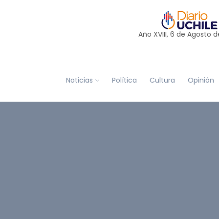
Año XVIII, 6 de
Agosto
d
Noticias
Política
Cultura
Opinión