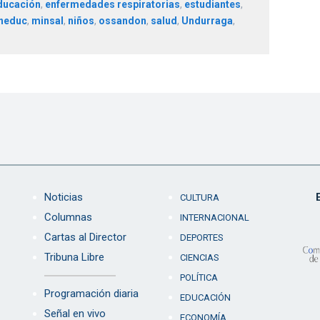
ducación
,
enfermedades respiratorias
,
estudiantes
,
neduc
,
minsal
,
niños
,
ossandon
,
salud
,
Undurraga
,
Noticias
CULTURA
Columnas
INTERNACIONAL
Cartas al Director
DEPORTES
Tribuna Libre
CIENCIAS
POLÍTICA
Programación diaria
EDUCACIÓN
Señal en vivo
ECONOMÍA