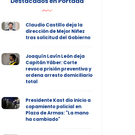
Destacados en Portada
Claudio Castillo deja la
dirección de Mejor Niñez
tras solicitud del Gobierno
Joaquín Lavín León deja
Capitán Yáber: Corte
revoca prisión preventiva y
ordena arresto domiciliario
total
Presidente Kast dio inicio a
copamiento policial en
Plaza de Armas: "La mano
ha cambiado"