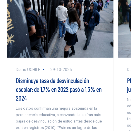
Diario UCHILE
29-10-2025
Di
Disminuye tasa de desvinculación
P
escolar: de 1,7% en 2022 pasó a 1,3% en
j
2024
Ni
ed
Los datos confirman una mejora sostenida en la
es
permanencia educativa, alcanzando las cifras más
fa
bajas de desvinculación de estudiantes desde que
so
existen registros (2010). “Este es un logro de las