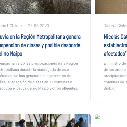
ario UChile
23-08-2023
Diario UChile
luvia en la Región Metropolitana genera
Nicolás Cat
uspensión de clases y posible desborde
establecim
l río Maipo
afectados”
tensas han sido las precipitaciones en la Región
El ministro de
tropolitana durante la madrugada de este
de los proble
ércoles. Se han generado anegamientos de
precipitacione
lles, suspensión de clases en 11 comunas y
comunas en la
eocupa el cauce del río Maipo y otros afluentes.
Biobío.