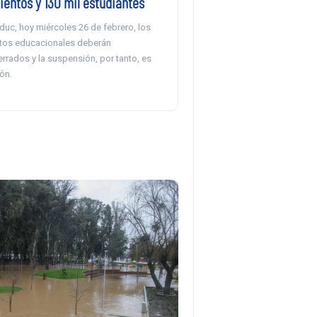
ientos y 130 mil estudiantes
duc, hoy miércoles 26 de febrero, los
tos educacionales deberán
rrados y la suspensión, por tanto, es
ón.