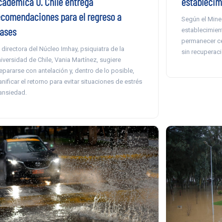
establecim
cadémica U. Chile entrega
ecomendaciones para el regreso a
Según el Mine
lases
establecimien
permanecer ce
 directora del Núcleo Imhay, psiquiatra de la
sin recuperaci
iversidad de Chile, Vania Martínez, sugiere
epararse con antelación y, dentro de lo posible,
anificar el retorno para evitar situaciones de estrés
ansiedad.