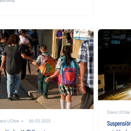
ataforma.
Diario UChile
ario UChile
06-03-2025
Suspensión