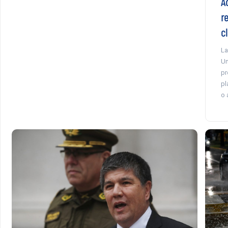
A
r
c
La
Un
pr
pl
o 