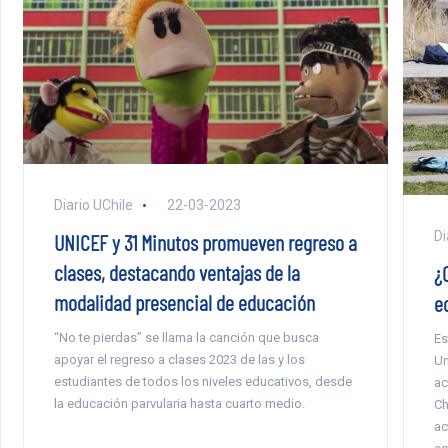
Diario UChile
22-03-2023
Di
UNICEF y 31 Minutos promueven regreso a
clases, destacando ventajas de la
¿
modalidad presencial de educación
e
“No te pierdas” se llama la canción que busca
Es
apoyar el regreso a clases 2023 de las y los
Un
estudiantes de todos los niveles educativos, desde
ac
la educación parvularia hasta cuarto medio.
Ch
ac