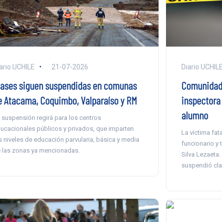
ario UCHILE
21-07-2026
Diario UCHIL
lases siguen suspendidas en comunas
Comunidad 
e Atacama, Coquimbo, Valparaíso y RM
inspectora
alumno
 suspensión regirá para los centros
ucacionales públicos y privados, que imparten
La víctima fat
s niveles de educación parvularia, básica y media
funcionario y 
 las zonas ya mencionadas.
Silva Lezaeta.
suspendió clas