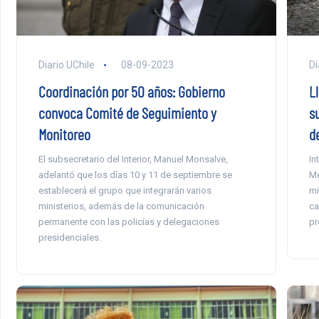
Di
Diario UChile
08-09-2023
L
Coordinación por 50 años: Gobierno
s
convoca Comité de Seguimiento y
de
Monitoreo
In
El subsecretario del Interior, Manuel Monsalve,
Me
adelantó que los días 10 y 11 de septiembre se
mi
establecerá el grupo que integrarán varios
ca
ministerios, además de la comunicación
pr
permanente con las policías y delegaciones
presidenciales.