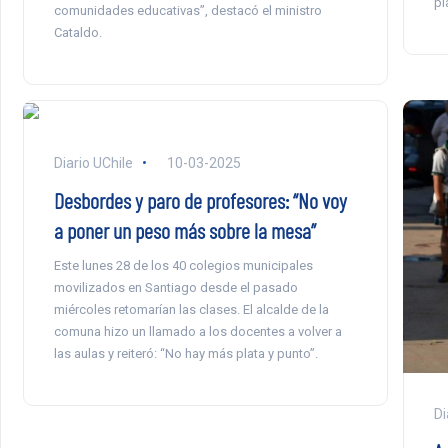
pl
comunidades educativas”, destacó el ministro
Cataldo.
Diario UChile
10-03-2025
Desbordes y paro de profesores: “No voy
a poner un peso más sobre la mesa”
Este lunes 28 de los 40 colegios municipales
movilizados en Santiago desde el pasado
miércoles retomarían las clases. El alcalde de la
comuna hizo un llamado a los docentes a volver a
las aulas y reiteró: “No hay más plata y punto”.
Di