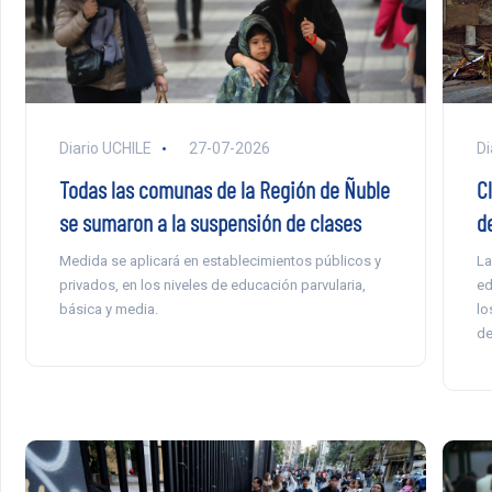
Di
Diario UCHILE
27-07-2026
C
Todas las comunas de la Región de Ñuble
d
se sumaron a la suspensión de clases
La
Medida se aplicará en establecimientos públicos y
ed
privados, en los niveles de educación parvularia,
lo
básica y media.
de