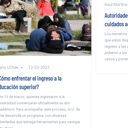
Raúl Martíne
Autoridades
cuidados a
Los ministros
que están dis
regreso a las 
pidieron a las
casos y poners
ario UChile
13-03-2023
Cómo enfrentar el ingreso a la
ducación superior?
te 13 de marzo, quienes ingresaron a la
iversidad comenzarán oficialmente su año
adémico. Para acompañar este proceso, la U. de
ile desarrolla un programa, con diversas
tividades que entrega herramientas para navegar