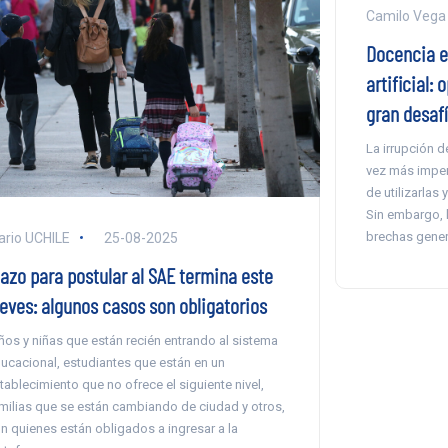
Camilo Vega
Docencia e
artificial:
gran desaf
La irrupción 
vez más imper
de utilizarlas
Sin embargo, 
brechas genera
ario UCHILE
25-08-2025
lazo para postular al SAE termina este
ueves: algunos casos son obligatorios
ños y niñas que están recién entrando al sistema
ucacional, estudiantes que están en un
tablecimiento que no ofrece el siguiente nivel,
milias que se están cambiando de ciudad y otros,
n quienes están obligados a ingresar a la