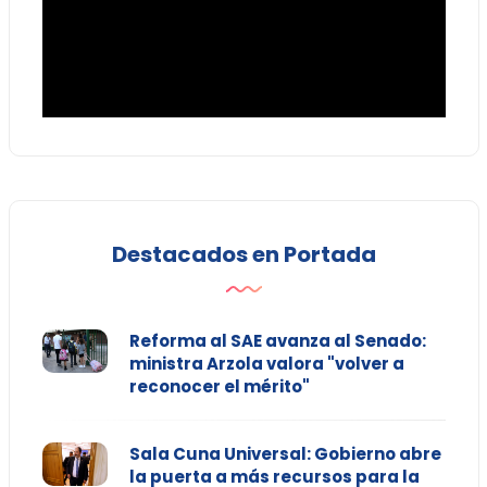
Destacados en Portada
Reforma al SAE avanza al Senado:
ministra Arzola valora "volver a
reconocer el mérito"
Sala Cuna Universal: Gobierno abre
la puerta a más recursos para la