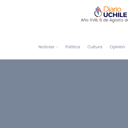
Año XVIII, 6 de
Agosto
d
Noticias
Política
Cultura
Opinión