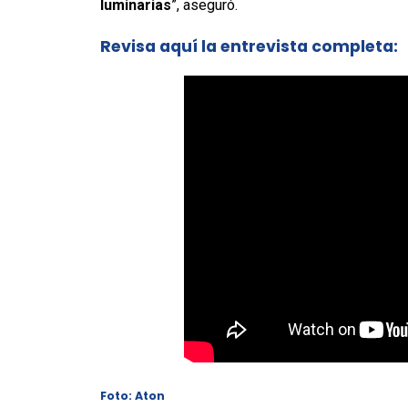
luminarias
”, aseguró.
Revisa aquí la entrevista completa:
Foto: Aton