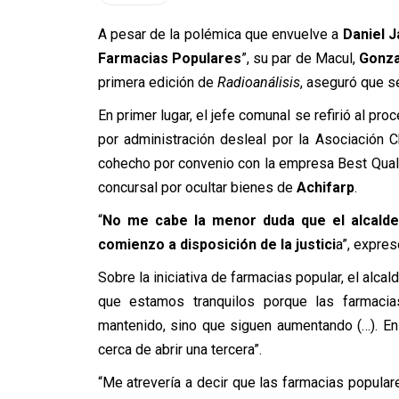
A pesar de la polémica que envuelve a
Daniel 
Farmacias Populares
”, su par de Macul,
Gonza
primera edición de
Radioanálisis
, aseguró que s
En primer lugar, el jefe comunal se refirió al pr
por administración desleal por la Asociación 
cohecho por convenio con la empresa Best Quality
concursal por ocultar bienes de
Achifarp
.
“
No me cabe la menor duda que el alcalde
comienzo a disposición de la justici
a”, expre
Sobre la iniciativa de farmacias popular, el alca
que estamos tranquilos porque las farmaci
mantenido, sino que siguen aumentando (…). 
cerca de abrir una tercera”.
“Me atrevería a decir que las farmacias populares