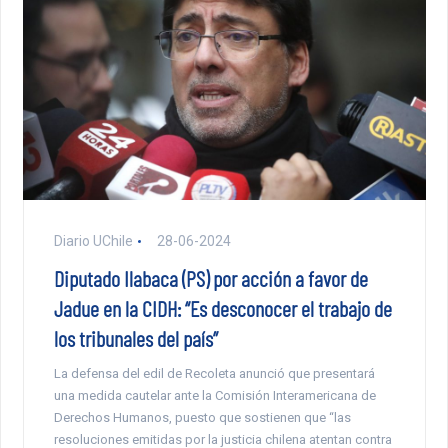
Diario UChile
28-06-2024
Diputado Ilabaca (PS) por acción a favor de
Jadue en la CIDH: “Es desconocer el trabajo de
los tribunales del país”
La defensa del edil de Recoleta anunció que presentará
una medida cautelar ante la Comisión Interamericana de
Derechos Humanos, puesto que sostienen que “las
resoluciones emitidas por la justicia chilena atentan contra