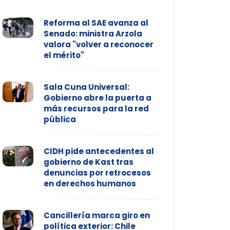
Reforma al SAE avanza al
Senado: ministra Arzola
valora "volver a reconocer
el mérito"
Sala Cuna Universal:
Gobierno abre la puerta a
más recursos para la red
pública
CIDH pide antecedentes al
gobierno de Kast tras
denuncias por retrocesos
en derechos humanos
Cancillería marca giro en
política exterior: Chile