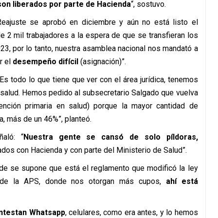
son liberados por parte de Hacienda
“, sostuvo.
Reajuste se aprobó en diciembre y aún no está listo el
 2 mil trabajadores a la espera de que se transfieran los
023, por lo tanto, nuestra asamblea nacional nos mandató a
r el
desempeño difícil
(asignación)”.
 Es todo lo que tiene que ver con el área jurídica, tenemos
e salud. Hemos pedido al subsecretario Salgado que vuelva
ención primaria en salud) porque la mayor cantidad de
a, más de un 46%”, planteó.
ñaló: “
N
uestra gente se cansó de solo píldoras,
dos con Hacienda y con parte del Ministerio de Salud”.
e se supone que está el reglamento que modificó la ley
vo de la APS, donde nos otorgan más cupos,
ahí está
contestan Whatsapp
, celulares, como era antes, y lo hemos