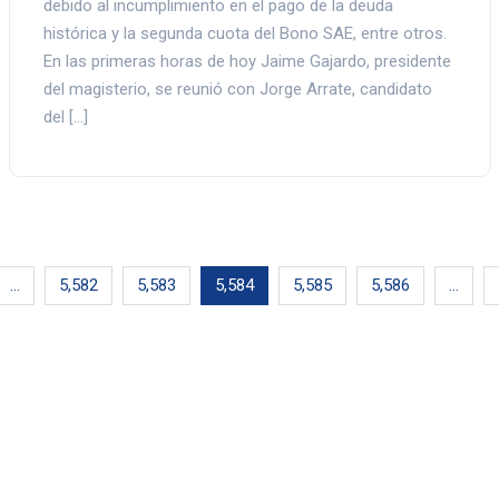
debido al incumplimiento en el pago de la deuda
histórica y la segunda cuota del Bono SAE, entre otros.
En las primeras horas de hoy Jaime Gajardo, presidente
del magisterio, se reunió con Jorge Arrate, candidato
del […]
…
5,582
5,583
5,584
5,585
5,586
…