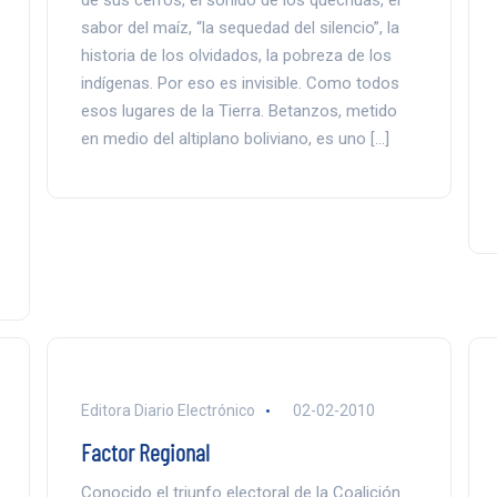
de sus cerros, el sonido de los quechuas, el
sabor del maíz, “la sequedad del silencio”, la
historia de los olvidados, la pobreza de los
indígenas. Por eso es invisible. Como todos
esos lugares de la Tierra. Betanzos, metido
en medio del altiplano boliviano, es uno […]
Editora Diario Electrónico
02-02-2010
Factor Regional
Conocido el triunfo electoral de la Coalición