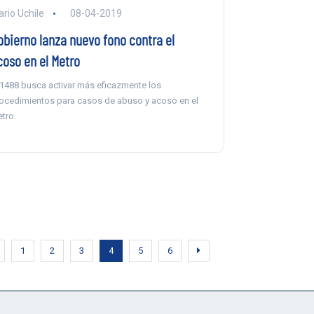
ario Uchile
08-04-2019
obierno lanza nuevo fono contra el
coso en el Metro
 1488 busca activar más eficazmente los
ocedimientos para casos de abuso y acoso en el
tro.
1
2
3
4
5
6