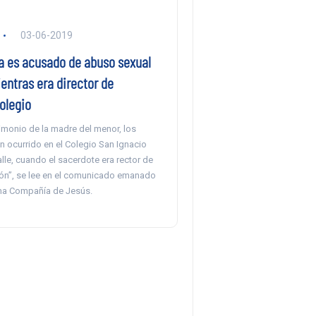
03-06-2019
ta es acusado de abuso sexual
entras era director de
olegio
imonio de la madre del menor, los
n ocurrido en el Colegio San Ignacio
le, cuando el sacerdote era rector de
ción”, se lee en el comunicado emanado
ma Compañía de Jesús.