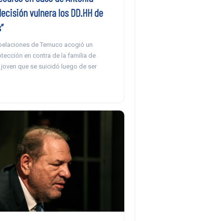
decisión vulnera los DD.HH de
”
pelaciones de Temuco acogió un
tección en contra de la familia de
 joven que se suicidó luego de ser