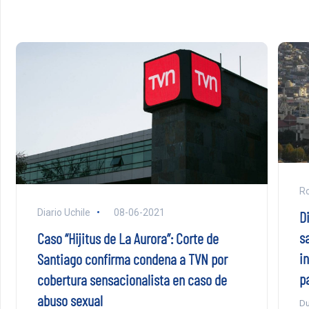
Ro
Diario Uchile
08-06-2021
D
s
Caso “Hijitus de La Aurora”: Corte de
i
Santiago confirma condena a TVN por
p
cobertura sensacionalista en caso de
abuso sexual
Du