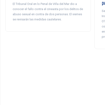
p
El Tribunal Oral en lo Penal de Viña del Mar dio a
conocer el fallo contra el cineasta por los delitos de
Se
abuso sexual en contra de dos personas. El viernes
In
se revisarán las medidas cautelares.
O’
co
en
pr