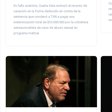
Co
En fallo unánime, Cuarta Sala rechazó el recurso de
re
casación en la forma deducido en contra de la
ra
sentencia que condenó a TVN a pagar una
re
indemnización total de $35.000.000 por la cobertura
sensacionalista de caso de abuso sexual en
programa matinal.