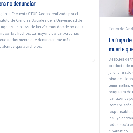
ara no denunciar
gún la Encuesta STOP Acoso, realizada por el
stituto de Ciencias Sociales de la Universidad de
Higgins, un 87,6% de las víctimas decide no dar a
Eduardo And
nocer los hechos. La mayoría de las personas
La fuga de 
cuestadas siente que denunciar trae más
oblemas que beneficios.
muerte que
Después de tr
producto de un
julio, una ado
piso del Hospi
tenía mallas, e
psiquiatra de
las razones p
Romero señala
responsable de
incluye arist
redes sociales
cibernético.