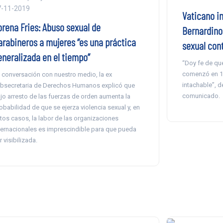
7-11-2019
Vaticano in
orena Fries: Abuso sexual de
Bernardino
arabineros a mujeres “es una práctica
sexual con
eneralizada en el tiempo”
“Doy fe de que
comenzó en 19
 conversación con nuestro medio, la ex
intachable”, d
bsecretaria de Derechos Humanos explicó que
comunicado.
jo arresto de las fuerzas de orden aumenta la
obabilidad de que se ejerza violencia sexual y, en
tos casos, la labor de las organizaciones
ternacionales es imprescindible para que pueda
r visibilizada.