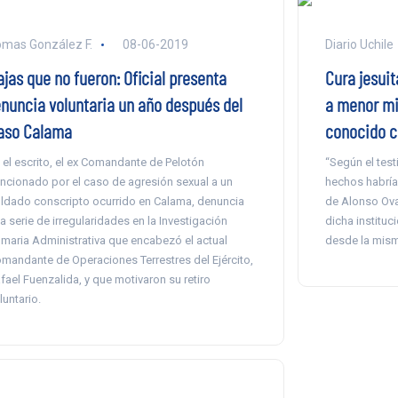
mas González F.
08-06-2019
Diario Uchile
ajas que no fueron: Oficial presenta
Cura jesui
enuncia voluntaria un año después del
a menor mi
aso Calama
conocido c
 el escrito, el ex Comandante de Pelotón
“Según el test
ncionado por el caso de agresión sexual a un
hechos habría
ldado conscripto ocurrido en Calama, denuncia
de Alonso Oval
a serie de irregularidades en la Investigación
dicha institu
maria Administrativa que encabezó el actual
desde la mis
mandante de Operaciones Terrestres del Ejército,
fael Fuenzalida, y que motivaron su retiro
luntario.