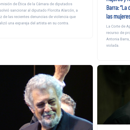
misión de Ética de la Cámara de diputados
Barra: “La 
solvió sancionar al diputado Florcita Alarcón, a
las mujeres
íz de las recientes denuncias de violencia que
alizó una expareja del artista en su contra.
La Corte de A
recurso de pro
Antonia Barra,
violada.