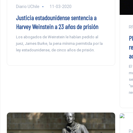
Diario UChile
11-03-2020
Justicia estadounidense sentencia a
Harvey Weinstein a 23 años de prisión
RF
P
Los abogados de Weinstein le habían pedido al
juez, James Burke, la pena mínima permitida por la
r
ley estadounidense, de cinco años de prisión.
a
El
mu
se
“s
re
Pa