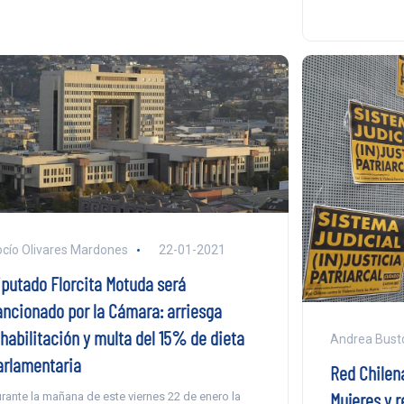
cío Olivares Mardones
22-01-2021
iputado Florcita Motuda será
ancionado por la Cámara: arriesga
nhabilitación y multa del 15% de dieta
Andrea Busto
arlamentaria
Red Chilena
Mujeres y 
rante la mañana de este viernes 22 de enero la