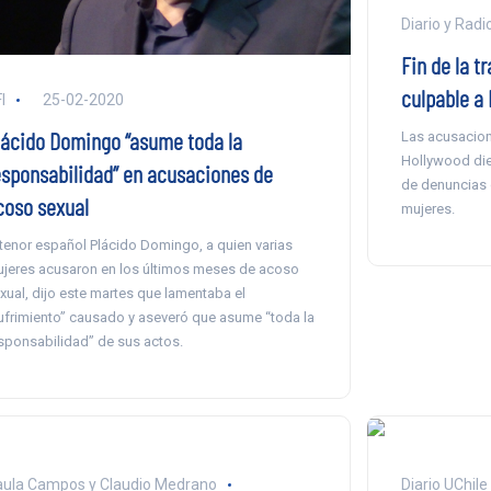
Diario y Radi
Fin de la t
culpable a
I
25-02-2020
lácido Domingo “asume toda la
Las acusacion
Hollywood die
esponsabilidad” en acusaciones de
de denuncias 
coso sexual
mujeres.
 tenor español Plácido Domingo, a quien varias
jeres acusaron en los últimos meses de acoso
xual, dijo este martes que lamentaba el
ufrimiento” causado y aseveró que asume “toda la
sponsabilidad” de sus actos.
ula Campos y Claudio Medrano
Diario UChile