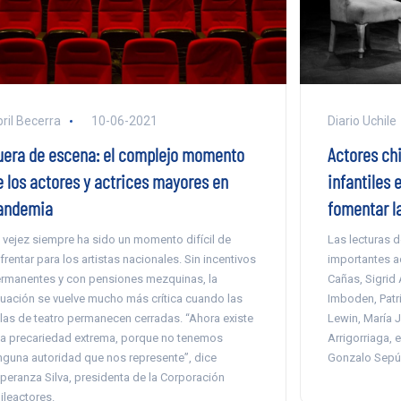
ril Becerra
10-06-2021
Diario Uchile
uera de escena: el complejo momento
Actores ch
e los actores y actrices mayores en
infantiles
andemia
fomentar la
 vejez siempre ha sido un momento difícil de
Las lecturas d
frentar para los artistas nacionales. Sin incentivos
importantes a
rmanentes y con pensiones mezquinas, la
Cañas, Sigrid 
tuación se vuelve mucho más crítica cuando las
Imboden, Patri
las de teatro permanecen cerradas. “Ahora existe
Lewin, María 
a precariedad extrema, porque no tenemos
Arrigorriaga, 
nguna autoridad que nos represente”, dice
Gonzalo Sepú
peranza Silva, presidenta de la Corporación
ileactores.