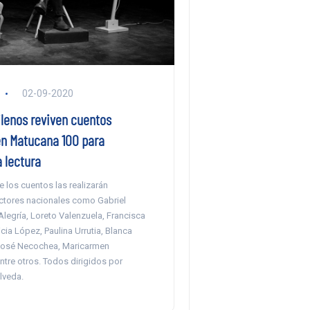
02-09-2020
ilenos reviven cuentos
 en Matucana 100 para
 lectura
e los cuentos las realizarán
ctores nacionales como Gabriel
Alegría, Loreto Valenzuela, Francisca
cia López, Paulina Urrutia, Blanca
José Necochea, Maricarmen
entre otros. Todos dirigidos por
lveda.