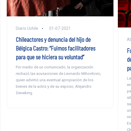
Diario Uchile
01-07-2021
Chileactores y denuncia del hijo de
Ab
Bélgica Castro: “Fuimos facilitadores
F
para que se hiciera su voluntad”
d
p
Por medio de un comunicado, la organización
rechazó las acusaciones de Leonardo Mihovilovic,
La
quien advirtió una eventual apropiación de los
en
bienes de la actriz y de su esposo, Alejandro
pe
Sieveking.
si
sa
un
ni
Es
Ch