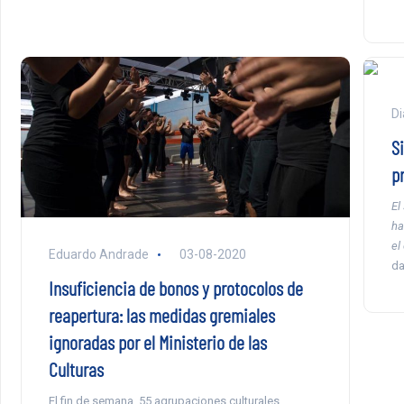
Di
S
p
El
ha
el
Eduardo Andrade
03-08-2020
da
Insuficiencia de bonos y protocolos de
reapertura: las medidas gremiales
ignoradas por el Ministerio de las
Culturas
El fin de semana, 55 agrupaciones culturales