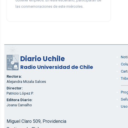
obtener empleos. En este escenario, participarán de
las conmemoraciones de este miércoles.
Diario Uchile
Noti
Col
Radio Universidad de Chile
Cart
Rectora:
Trib
Alejandra Mizala Salces
Director:
Prog
Patricio López P.
Seña
Editora Diario:
Joana Carvalho
Uso
Miguel Claro 509, Providencia