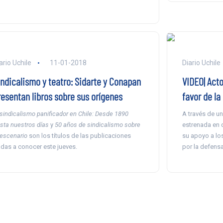
ario Uchile
11-01-2018
Diario Uchile
indicalismo y teatro: Sidarte y Conapan
VIDEO| Act
resentan libros sobre sus orígenes
favor de la
 sindicalismo panificador en Chile: Desde 1890
A través de un
sta nuestros días
y
50 años de sindicalismo sobre
estrenada en d
 escenario
son los títulos de las publicaciones
su apoyo a lo
das a conocer este jueves.
por la defensa