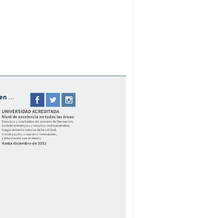
n ...