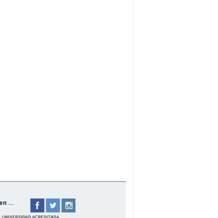
n ...