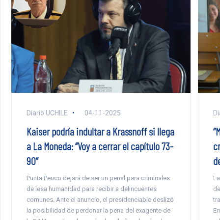
Diario UCHILE
04-11-2025
Di
Kaiser podría indultar a Krassnoff si llega
“
a La Moneda: “Voy a cerrar el capítulo 73-
c
90”
d
Punta Peuco dejará de ser un penal para criminales
La
de lesa humanidad para recibir a delincuentes
de
comunes. Ante el anuncio, el presidenciable deslizó
tr
la posibilidad de perdonar la pena del exagente de
Em