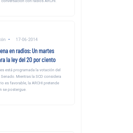
 conversación con radios ARCHI.
cón
17-06-2014
lena en radios: Un martes
ra la ley del 20 por ciento
tes está programada la votación del
l Senado. Mientras la SCD considera
io es favorable, la ARCHI pretende
ón se postergue.