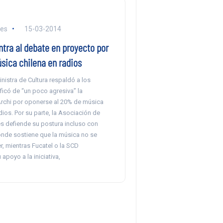
res
15-03-2014
tra al debate en proyecto por
ica chilena en radios
nistra de Cultura respaldó a los
ficó de “un poco agresiva” la
chi por oponerse al 20% de música
adios. Por su parte, la Asociación de
s defiende su postura incluso con
onde sostiene que la música no se
, mientras Fucatel o la SCD
apoyo a la iniciativa,