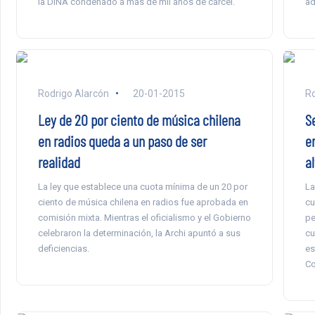
la DINA condenado a más de mil años de cárcel.
ad
Rodrigo Alarcón
20-01-2015
Ro
Ley de 20 por ciento de música chilena
S
en radios queda a un paso de ser
e
realidad
a
La ley que establece una cuota mínima de un 20 por
La
ciento de música chilena en radios fue aprobada en
cu
comisión mixta. Mientras el oficialismo y el Gobierno
pe
celebraron la determinación, la Archi apuntó a sus
cu
deficiencias.
es
Co