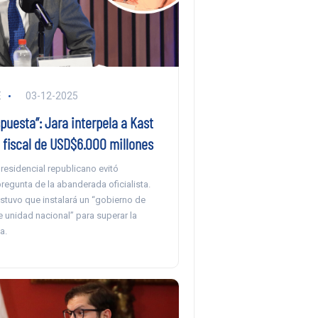
E
03-12-2025
puesta”: Jara interpela a Kast
 fiscal de USD$6.000 millones
residencial republicano evitó
regunta de la abanderada oficialista.
stuvo que instalará un “gobierno de
 unidad nacional” para superar la
a.