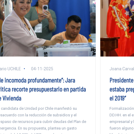
ario UCHILE
04-11-2025
Joana Carva
Me incomoda profundamente”: Jara
Presidente 
ritica recorte presupuestario en partida
estaba pre
e Vivienda
el 2019”
 candidata de Unidad por Chile manifestó su
Formalización 
sacuerdo con la reducción de subsidios y el
DD.HH. en el e
aspaso de recursos para cubrir deudas del Plan de
empresarial y 
ergencia. En su propuesta, plantea un gasto
fueron alguno