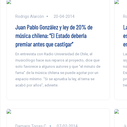
Rodrigo Alarcón
20-04-2014
Ro
Juan Pablo González y ley de 20% de
L
música chilena: “El Estado debería
e
premiar antes que castigar”
e
En entrevista con Radio Universidad de Chile, el
La
musicólogo hace sus reparos al proyecto, dice que
si
solo favorece a algunos autores y que “el minuto de
no
fama” de la música chilena se puede agotar por un
Es
espacio mínimo. “Si se aprueba la ley, el tema se
pr
acabó por años”, advierte.
ti
Damaris Torres C.
07-02-2014
Ju