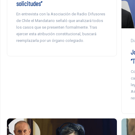
solicitudes”
En entrevista con la Asociación de Radio Difusores
de Chile el Mandatario señaló que analizará todos
los casos que se presenten formalmente. Tras
ejercer esta atribución constitucional, buscará
reemplazarla por un órgano colegiado.
Di
J
“T
Co
ca
le
As
re