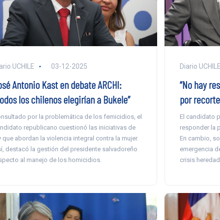
ario UCHILE
03-12-2025
Diario UCHIL
osé Antonio Kast en debate ARCHI:
“No hay res
odos los chilenos elegirían a Bukele”
por recorte
nsultado por la problemática de los femicidios, el
El candidato p
ndidato republicano cuestionó las iniciativas de
responder la p
y que abordan la violencia integral contra la mujer.
En cambio, so
í, destacó la gestión del presidente salvadoreño
emergencia de
specto al manejo de los homicidios.
crisis heredad