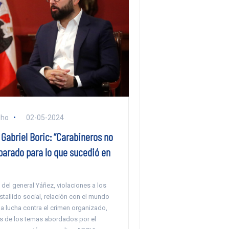
lho
02-05-2024
Gabriel Boric: “Carabineros no
parado para lo que sucedió en
del general Yáñez, violaciones a los
stallido social, relación con el mundo
la lucha contra el crimen organizado,
s de los temas abordados por el