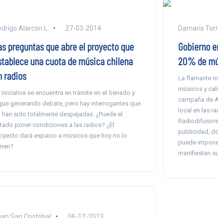
drigo Alarcón L.
27-03-2014
Damaris Tor
as preguntas que abre el proyecto que
Gobierno en
stablece una cuota de música chilena
20% de mús
n radios
La flamante mi
músicos y cali
 iniciativa se encuentra en trámite en el Senado y
campaña de Ar
gue generando debate, pero hay interrogantes que
local en las r
 han sido totalmente despejadas. ¿Puede el
Radiodifusore
tado poner condiciones a las radios? ¿El
publicidad, d
oyecto dará espacio a músicos que hoy no lo
puede imponer
enen?
manifiestan su 
an San Cristóbal
06-12-2013