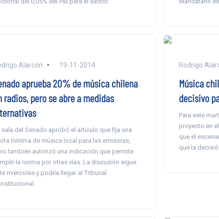
icional del 0,05% del PIB para el sector.
Mandatario en
drigo Alarcón
19-11-2014
Rodrigo Alar
enado aprueba 20% de música chilena
Música chi
n radios, pero se abre a medidas
decisivo pa
lternativas
Para este mar
proyecto en e
 sala del Senado aprobó el artículo que fija una
que el escenar
ota mínima de música local para las emisoras,
que la decisi
ro también autorizó una indicación que permite
mplir la norma por otras vías. La discusión sigue
te miércoles y podría llegar al Tribunal
nstitucional.