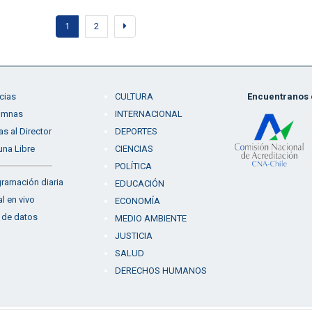
1
2
cias
CULTURA
Encuentranos e
umnas
INTERNACIONAL
as al Director
DEPORTES
una Libre
CIENCIAS
POLÍTICA
ramación diaria
EDUCACIÓN
l en vivo
ECONOMÍA
 de datos
MEDIO AMBIENTE
JUSTICIA
SALUD
DERECHOS HUMANOS