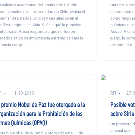
 analista y académico del Instituto de Estudio
Durante la noc
ternacionales de la Universidad de Chile, evalúa el
estadouniden
cionar de Estados Unidos y sus aliados en el
como respues
nflicto regional en Siria. Señala que la posición
químicas que 
utelosa de Rusia responde a que no fueron
Assad. A cont
acados sitios de importancia estratégica para la
juego, la corr
tencia europea.
del conflicto.
I
11-10-2013
RFI
27-
l premio Nobel de Paz fue otorgado a la
Posible vot
rganización para la Prohibición de las
sobre Siri
rmas Químicas (OPAQ)
Un proyecto d
arsenal quími
 premio Nobel de la Paz fue otorgado este 11 de