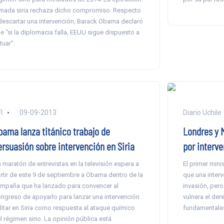
mada siria rechaza dicho compromiso. Respecto
descartar una intervención, Barack Obama declaró
e “si la diplomacia falla, EEUU sigue dispuesto a
tuar”.
I
09-09-2013
Diario Uchile
bama lanza titánico trabajo de
Londres y 
ersuasión sobre intervención en Siria
por interve
 maratón de entrevistas en la televisión espera a
El primer mini
rtir de este 9 de septiembre a Obama dentro de la
que una interv
mpaña que ha lanzado para convencer al
invasión, per
ngreso de apoyarlo para lanzar una intervención
vulnera el der
litar en Siria como respuesta al ataque químico
fundamentales
l régimen sirio. La opinión pública está