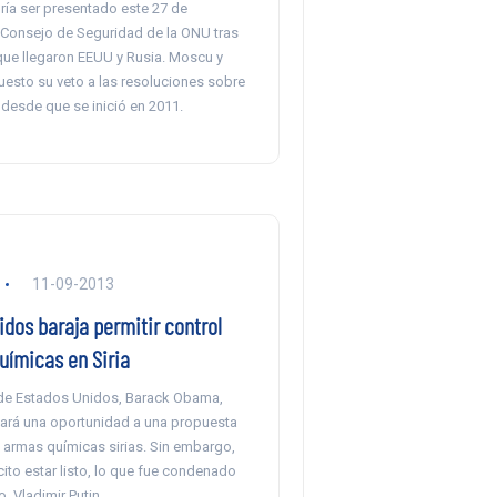
a ser presentado este 27 de
 Consejo de Seguridad de la ONU tras
 que llegaron EEUU y Rusia. Moscu y
uesto su veto a las resoluciones sobre
 desde que se inició en 2011.
11-09-2013
dos baraja permitir control
uímicas en Siria
 de Estados Unidos, Barack Obama,
ará una oportunidad a una propuesta
 armas químicas sirias. Sin embargo,
cito estar listo, lo que fue condenado
, Vladimir Putin.