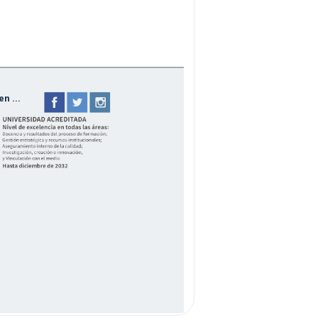
n ...