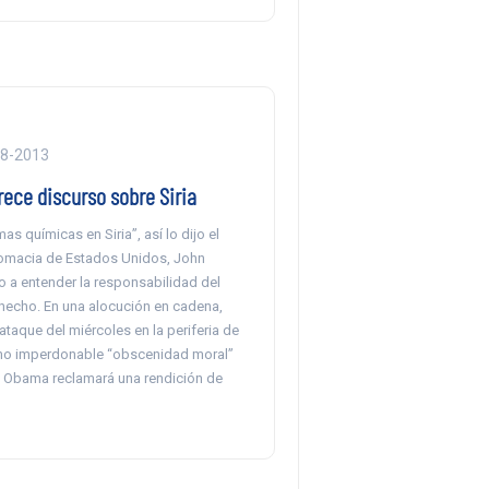
08-2013
ece discurso sobre Siria
as químicas en Siria”, así lo dijo el
plomacia de Estados Unidos, John
io a entender la responsabilidad del
 hecho. En una alocución en cadena,
 ataque del miércoles en la periferia de
 imperdonable “obscenidad moral”
 Obama reclamará una rendición de