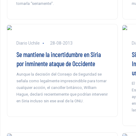
tomarla “seriamente”.
ma
Diario Uchile
28-08-2013
Di
Se mantiene la incertidumbre en Siria
S
por inminente ataque de Occidente
In
u
Aunque la decisión del Consejo de Seguridad se
señala como legalmente imprescindible para tomar
El
cualquier acción, el canciller británico, William
Es
Hague, declaró recientemente que podrían intervenir
ay
en Siria incluso sin ese aval de la ONU.
en
la