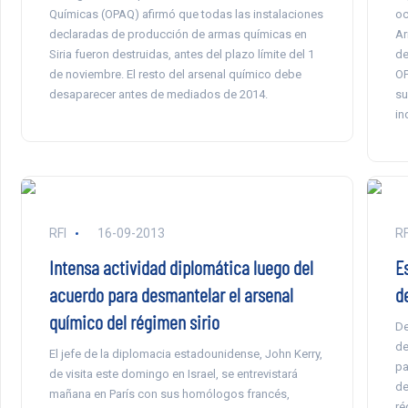
Químicas (OPAQ) afirmó que todas las instalaciones
oc
declaradas de producción de armas químicas en
Ar
Siria fueron destruidas, antes del plazo límite del 1
de
de noviembre. El resto del arsenal químico debe
OP
desaparecer antes de mediados de 2014.
su
in
RFI
16-09-2013
RF
Intensa actividad diplomática luego del
E
acuerdo para desmantelar el arsenal
d
químico del régimen sirio
De
de
El jefe de la diplomacia estadounidense, John Kerry,
pa
de visita este domingo en Israel, se entrevistará
de
mañana en París con sus homólogos francés,
ré