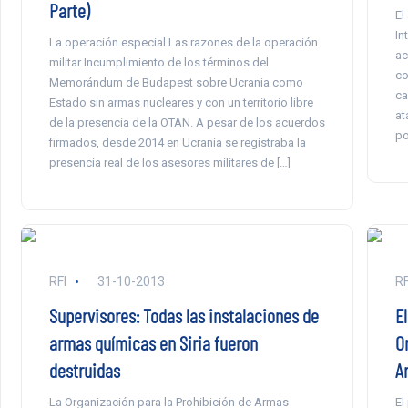
Parte)
El
In
La operación especial Las razones de la operación
ac
militar Incumplimiento de los términos del
co
Memorándum de Budapest sobre Ucrania como
ca
Estado sin armas nucleares y con un territorio libre
at
de la presencia de la OTAN. A pesar de los acuerdos
po
firmados, desde 2014 en Ucrania se registraba la
presencia real de los asesores militares de […]
RFI
31-10-2013
RF
Supervisores: Todas las instalaciones de
E
armas químicas en Siria fueron
O
destruidas
A
La Organización para la Prohibición de Armas
El