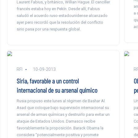
Laurent Fabius, y británico, Willian Hague. El canciller
ar
francés estaba hoy en Pekín. Desde allí, Fabius
a 
saludó el acuerdo ruso-estadounidense alcanzado
qu
ayer pero recordó que la resolución del conflicto
ac
sirio pasa por una respuesta global.
RFI
10-09-2013
RF
Siria, favorable a un control
O
internacional de su arsenal químico
p
Rusia propuso este lunes al régimen de Bashar Al
Un
Asad que coloque bajo supervisión internacional su
pa
arsenal de armas químicas y destruirlo para evitar un
ca
ataque de Estados Unidos. Damasco recibe
Co
favorablemente la proposición. Barack Obama la
mi
considera “potencialmente positiva y promete
de