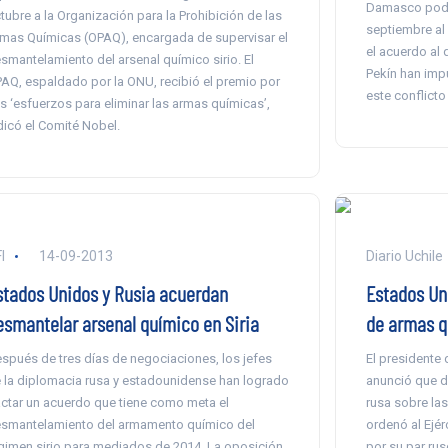
Damasco podrí
tubre a la Organización para la Prohibición de las
septiembre al
mas Químicas (OPAQ), encargada de supervisar el
el acuerdo al
smantelamiento del arsenal químico sirio. El
Pekín han imp
AQ, espaldado por la ONU, recibió el premio por
este conflicto
s ‘esfuerzos para eliminar las armas químicas’,
dicó el Comité Nobel.
I
14-09-2013
Diario Uchile
stados Unidos y Rusia acuerdan
Estados Uni
esmantelar arsenal químico en Siria
de armas q
spués de tres días de negociaciones, los jefes
El presidente
 la diplomacia rusa y estadounidense han logrado
anunció que d
ctar un acuerdo que tiene como meta el
rusa sobre las
smantelamiento del armamento químico del
ordenó al Ejér
gimen sirio para mediados de 2014. La oposición
por su par ruso