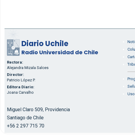
Diario Uchile
Noti
Col
Radio Universidad de Chile
Cart
Rectora:
Trib
Alejandra Mizala Salces
Director:
Prog
Patricio López P.
Seña
Editora Diario:
Joana Carvalho
Uso
Miguel Claro 509, Providencia
Santiago de Chile
+56 2 297 715 70