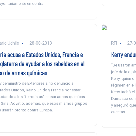
yoritariamente en contra.
ario Uchile
28-08-2013
RFI
27-
iria acusa a Estados Unidos, Francia e
Kerry endur
glaterra de ayudar a los rebeldes en el
“Se usaron arm
so de armas químicas
jefe de la di
Kerry, quien d
 viceministro de Exteriores sirio denunció a
régimen en el
tados Unidos, Reino Unido y Francia por estar
Kerry tachó el
udando a los “terroristas” a usar armas químicas
Damasco como
 Siria. Advirtió, además, que esos mismos grupos
y aseguró que
s usarán pronto contra Europa.
cuentas.