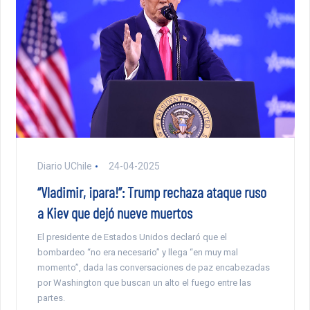
Diario UChile
24-04-2025
“Vladimir, ¡para!”: Trump rechaza ataque ruso
a Kiev que dejó nueve muertos
El presidente de Estados Unidos declaró que el
bombardeo “no era necesario” y llega “en muy mal
momento”, dada las conversaciones de paz encabezadas
por Washington que buscan un alto el fuego entre las
partes.