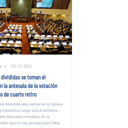
a
02-12-2021
 divididas se toman el
 la antesala de la votación
o de cuarto retiro
será discutida este viernes en la Cámara
y Diputados, luego que el Gobierno
rle discusión inmediata. En la
tean que no hay excusas para faltar,