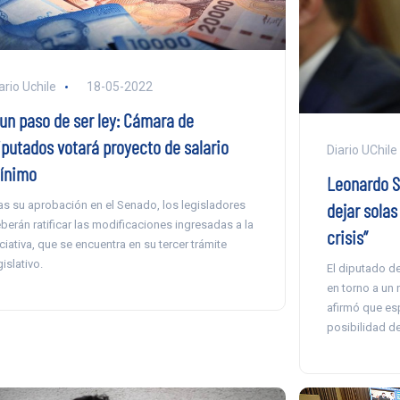
ario Uchile
18-05-2022
 un paso de ser ley: Cámara de
iputados votará proyecto de salario
Diario UChile
ínimo
Leonardo S
dejar solas
as su aprobación en el Senado, los legisladores
berán ratificar las modificaciones ingresadas a la
crisis”
iciativa, que se encuentra en su tercer trámite
gislativo.
El diputado del
en torno a un 
afirmó que esp
posibilidad de