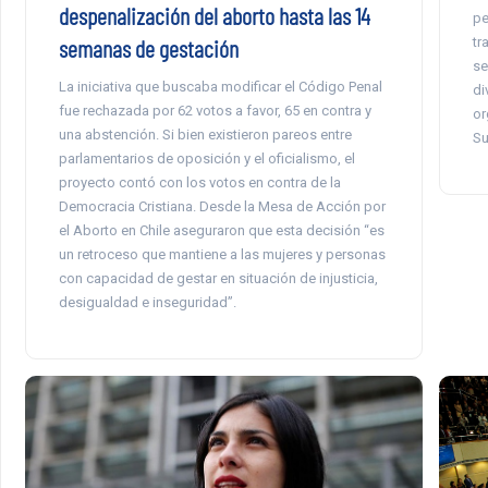
despenalización del aborto hasta las 14
pe
tr
semanas de gestación
se
La iniciativa que buscaba modificar el Código Penal
di
fue rechazada por 62 votos a favor, 65 en contra y
or
una abstención. Si bien existieron pareos entre
Su
parlamentarios de oposición y el oficialismo, el
proyecto contó con los votos en contra de la
Democracia Cristiana. Desde la Mesa de Acción por
el Aborto en Chile aseguraron que esta decisión “es
un retroceso que mantiene a las mujeres y personas
con capacidad de gestar en situación de injusticia,
desigualdad e inseguridad”.