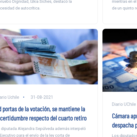
ruebo Dignidad, Izkia Siches, destacó la
mientras en el
cesidad de autocrítica.
de un quinto re
ario Uchile
31-08-2021
Diario UChile
d portas de la votación, se mantiene la
Cámara apr
ncertidumbre respecto del cuarto retiro
despacha p
 diputada Alejandra Sepúlveda además interpeló
 Ejecutivo para el envío de la ley corta de
Los diputados 