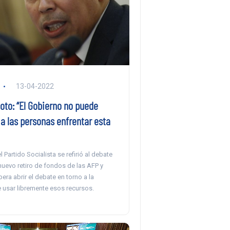
13-04-2022
oto: “El Gobierno no puede
 a las personas enfrentar esta
 Partido Socialista se refirió al debate
nuevo retiro de fondos de las AFP y
era abrir el debate en torno a la
 usar libremente esos recursos.