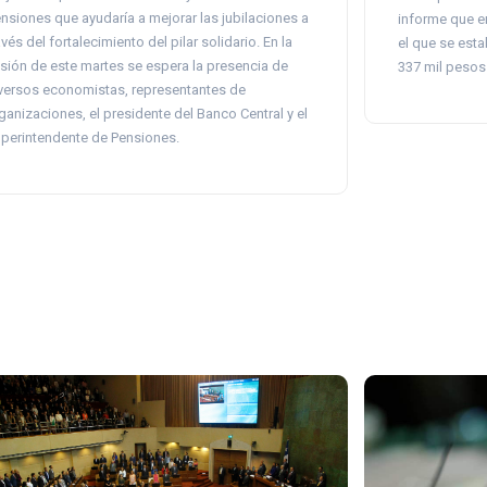
nsiones que ayudaría a mejorar las jubilaciones a
informe que e
avés del fortalecimiento del pilar solidario. En la
el que se est
sión de este martes se espera la presencia de
337 mil pesos
versos economistas, representantes de
ganizaciones, el presidente del Banco Central y el
perintendente de Pensiones.