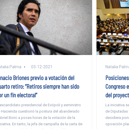
talia Palma
03-12-2021
Natalia Palm
gnacio Briones previo a votación del
Posiciones
arto retiro: “Retiros siempre han sido
Congreso en
r un fin electoral”
del proyect
 excandidato presidencial de Evópoli y exministro
La iniciativa 
 Hacienda cuestionó la postura del abanderado
de Diputadas 
briel Boric a pocas horas de la votación de la
decidiera pone
iciativa. En tanto, la jefa de campaña de la carta de
oposición plan