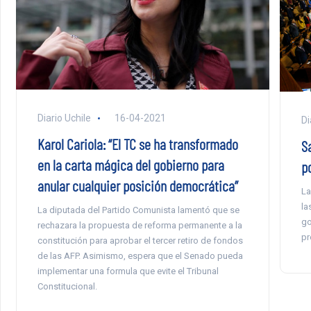
Diario Uchile
16-04-2021
Di
Karol Cariola: “El TC se ha transformado
S
en la carta mágica del gobierno para
p
anular cualquier posición democrática”
La
la
La diputada del Partido Comunista lamentó que se
go
rechazara la propuesta de reforma permanente a la
pr
constitución para aprobar el tercer retiro de fondos
de las AFP. Asimismo, espera que el Senado pueda
implementar una formula que evite el Tribunal
Constitucional.