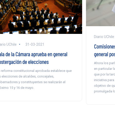
Diario UChile
ario UChile
31-03-2021
Comisiones
ala de la Cámara aprueba en general
general po
ostergación de elecciones
Ahora los par
en particular 
 reforma constitucional aprobada establece que
que por la tar
s elecciones de alcaldes, concejales,
iniciativa par
bernadores y constituyentes se realizarán el
objetivo de q
óximo 15 y 16 de mayo.
promulgada lo