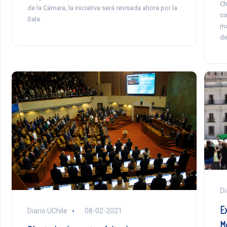
Ch
de la Cámara, la iniciativa será revisada ahora por la
co
Sala.
ma
de
Di
E
Diario UChile
08-02-2021
M