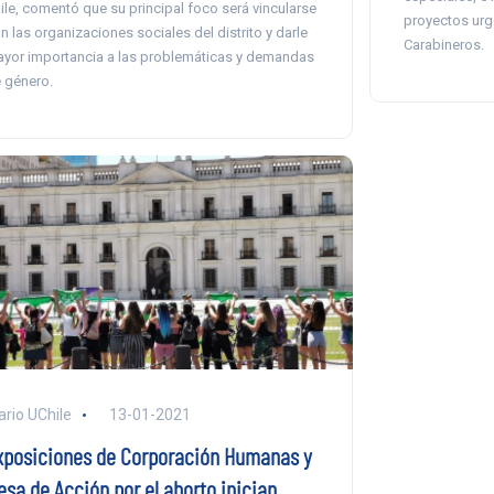
ile, comentó que su principal foco será vincularse
proyectos urg
n las organizaciones sociales del distrito y darle
Carabineros.
yor importancia a las problemáticas y demandas
 género.
ario UChile
13-01-2021
xposiciones de Corporación Humanas y
esa de Acción por el aborto inician