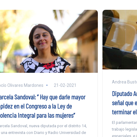
Andrea Busto
cío Olivares Mardones
21-02-2021
Diputado A
arcela Sandoval: ” Hay que darle mayor
señal que e
apidez en el Congreso a la Ley de
terminar el
olencia Integral para las mujeres”
El parlamenta
rcela Sandoval, nueva diputada por el distrito 14,
trabajo legisl
 una entrevista con Diario y Radio Universidad de
especiales, e 