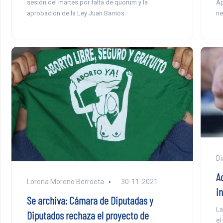
Ap
sesión del martes por falta de quorum y la
ne
aprobación de la Ley Juan Barrios.
Di
A
Lorena Moreno Berroeta
30-11-2021
i
Se archiva: Cámara de Diputadas y
La
Diputados rechaza el proyecto de
el