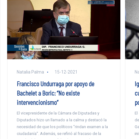
Na
Natalia Palma
15-12-2021
I
Francisco Undurraga por apoyo de
cu
Bachelet a Boric: “No existe
po
intervencionismo”
El
El vicepresidente de la Cámara de Diputadas y
de
Diputados hizo un llamado a la calma y destacó la
Ga
necesidad de que los políticos “rindan examen a la
in
ciudadanía”. Además, se refirió al fracaso de la