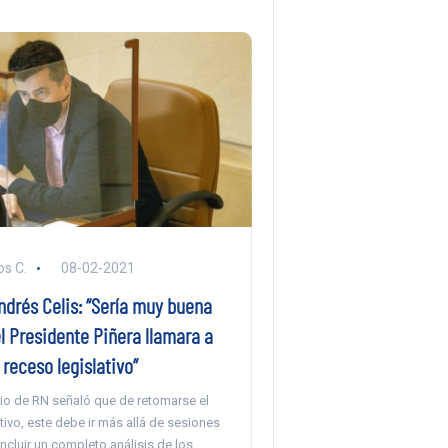
s C.
08-02-2021
ndrés Celis: “Sería muy buena
l Presidente Piñera llamara a
 receso legislativo”
rio de RN señaló que de retomarse el
ativo, este debe ir más allá de sesiones
incluir un completo análisis de los