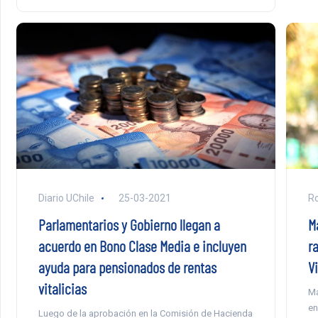
Ro
Diario UChile
25-03-2021
M
Parlamentarios y Gobierno llegan a
r
acuerdo en Bono Clase Media e incluyen
Vi
ayuda para pensionados de rentas
vitalicias
Ma
en
Luego de la aprobación en la Comisión de Hacienda