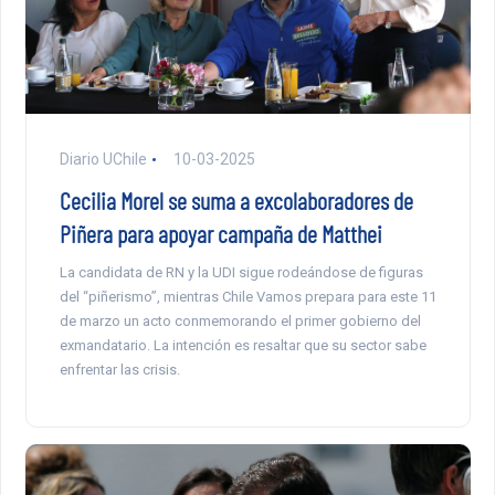
Diario UChile
10-03-2025
Cecilia Morel se suma a excolaboradores de
Piñera para apoyar campaña de Matthei
La candidata de RN y la UDI sigue rodeándose de figuras
del “piñerismo”, mientras Chile Vamos prepara para este 11
de marzo un acto conmemorando el primer gobierno del
exmandatario. La intención es resaltar que su sector sabe
enfrentar las crisis.