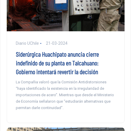
Diario UChile
21-03-2024
Siderúrgica Huachipato anuncia cierre
indefinido de su planta en Talcahuano:
Gobierno intentará revertir la decisión
La Compañia valoró que la Comisión Antidistorsiones
“haya identificado la existencia en la irregularidad de
importaciones de acero”. Mientras que desde el Ministerio
de Economía señalaron que “estudiarán alternativas que
permitan darle continuidad”.