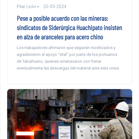
Pilar León
25-03-2024
Pese a posible acuerdo con las mineras:
sindicatos de Siderúrgica Huachipato insisten
en alza de aranceles para acero chino
Los trabajadores afirmaron que seguirán movilizados y
agradecieron el apoyo “vital” por parte de los portuarios
de Talcahuano, quienes amenazaron con frenar
eventualmente las descargas del material ante esta crisis.