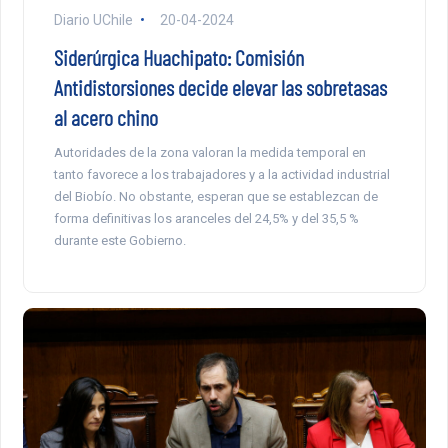
Diario UChile
20-04-2024
Siderúrgica Huachipato: Comisión
Antidistorsiones decide elevar las sobretasas
al acero chino
Autoridades de la zona valoran la medida temporal en
tanto favorece a los trabajadores y a la actividad industrial
del Biobío. No obstante, esperan que se establezcan de
forma definitivas los aranceles del 24,5% y del 35,5 %
durante este Gobierno.