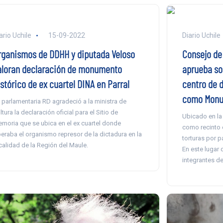
ario Uchile
15-09-2022
Diario Uchile
rganismos de DDHH y diputada Veloso
Consejo de
aloran declaración de monumento
aprueba sol
stórico de ex cuartel DINA en Parral
centro de 
como Monu
 parlamentaria RD agradeció a la ministra de
ltura la declaración oficial para el Sitio de
Ubicado en la 
moria que se ubica en el ex cuartel donde
como recinto e
eraba el organismo represor de la dictadura en la
torturas por 
calidad de la Región del Maule.
En este lugar
integrantes de