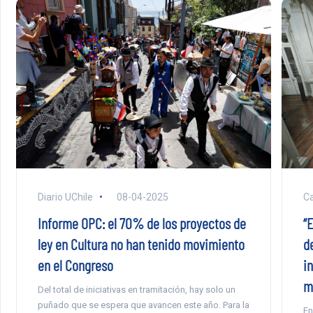
Diario UChile
08-04-2025
Ca
Informe OPC: el 70% de los proyectos de
“E
ley en Cultura no han tenido movimiento
d
en el Congreso
in
m
Del total de iniciativas en tramitación, hay solo un
puñado que se espera que avancen este año. Para la
En