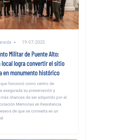
aneda
19-07-2025
to Militar de Puente Alto:
local logra convertir el sitio
 en monumento histórico
r que funcionó como centro de
ne asegurada su preservación y
e más chances de ser adquirido por el
ociación Memorias en Resistencia
eseos de que se convierta en un
al.