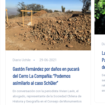
Di
L
P
Diario Uchile
29-06-2021
d
Gastón Fernández por daños en pucará
del Cerro La Compañía: “Podemos
Se
se
asimilarlo al caso Schüler”
re
en
En conversación con la periodista Vivian Lavín, el
abogado, representante de la Sociedad Chilena de
Historia y Geografía en el Consejo de Monumentos