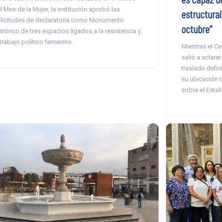
l Mes de la Mujer, la institución aprobó las
estructural
licitudes de declaratoria como Monumento
octubre”
stórico de tres espacios ligados a la resistencia y
 trabajo político femenino.
Mientras el 
salió a aclara
traslado defi
su ubicación 
sobre el Estall