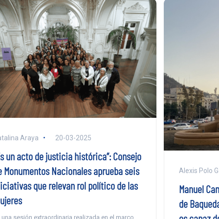
talina Araya
20-03-2025
s un acto de justicia histórica”: Consejo
e Monumentos Nacionales aprueba seis
Alexis Polo 
iciativas que relevan rol político de las
Manuel Can
ujeres
de Baqueda
es capaz de
 una sesión extraordinaria realizada en el marco