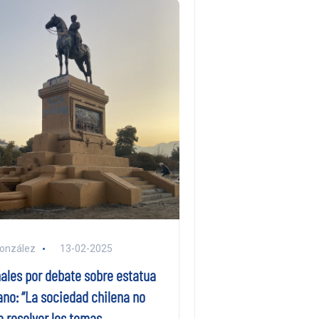
González
13-02-2025
ales por debate sobre estatua
no: “La sociedad chilena no
 resolver los temas