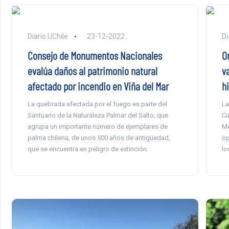
Diario UChile
23-12-2022
Di
Consejo de Monumentos Nacionales
O
evalúa daños al patrimonio natural
v
afectado por incendio en Viña del Mar
hi
La quebrada afectada por el fuego es parte del
La
Santuario de la Naturaleza Palmar del Salto, que
Cu
agrupa un importante número de ejemplares de
Me
palma chilena, de unos 500 años de antigüedad,
op
que se encuentra en peligro de extinción.
lo