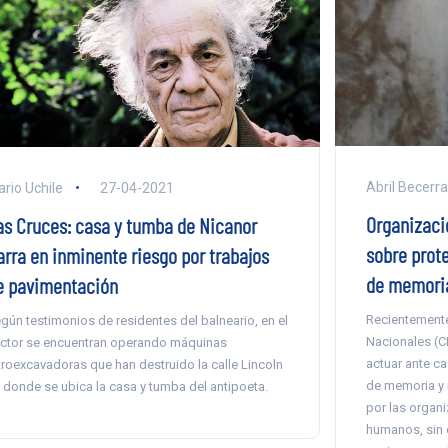
Abril Becerra
ario Uchile
27-04-2021
Organizaci
as Cruces: casa y tumba de Nicanor
sobre prot
arra en inminente riesgo por trabajos
de memoria
e pavimentación
Recientement
gún testimonios de residentes del balneario, en el
Nacionales (C
ctor se encuentran operando máquinas
actuar ante c
troexcavadoras que han destruido la calle Lincoln
de memoria y m
 donde se ubica la casa y tumba del antipoeta.
por las organ
humanos, sin 