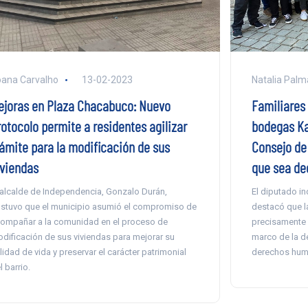
ana Carvalho
13-02-2023
Natalia Palm
ejoras en Plaza Chacabuco: Nuevo
Familiares 
rotocolo permite a residentes agilizar
bodegas Ka
rámite para la modificación de sus
Consejo de
iviendas
que sea de
 alcalde de Independencia, Gonzalo Durán,
El diputado i
stuvo que el municipio asumió el compromiso de
destacó que la
ompañar a la comunidad en el proceso de
precisamente 
dificación de sus viviendas para mejorar su
marco de la de
lidad de vida y preservar el carácter patrimonial
derechos hum
l barrio.