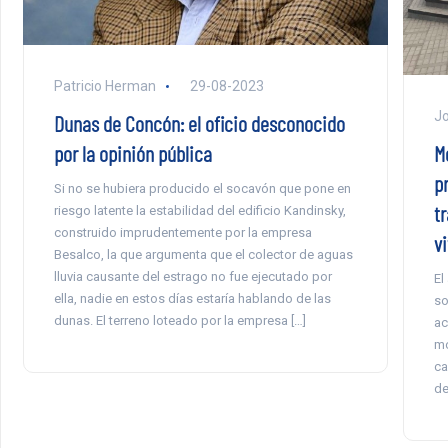
Patricio Herman
29-08-2023
Jo
Dunas de Concón: el oficio desconocido
por la opinión pública
M
p
Si no se hubiera producido el socavón que pone en
t
riesgo latente la estabilidad del edificio Kandinsky,
construido imprudentemente por la empresa
v
Besalco, la que argumenta que el colector de aguas
lluvia causante del estrago no fue ejecutado por
El
ella, nadie en estos días estaría hablando de las
so
dunas. El terreno loteado por la empresa […]
ac
mo
ca
de