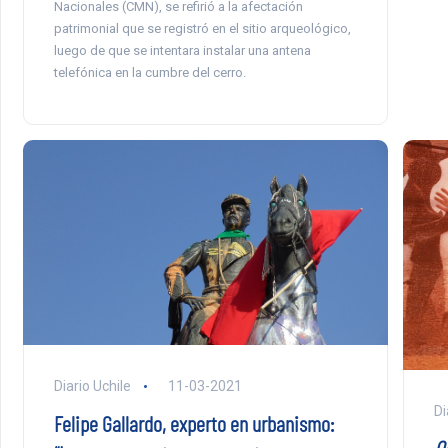
Nacionales (CMN), se refirió a la afectación
patrimonial que se registró en el sitio arqueológico,
luego de que se intentara instalar una antena
telefónica en la cumbre del cerro.
Diario Uchile
11-03-2021
Di
Felipe Gallardo, experto en urbanismo: