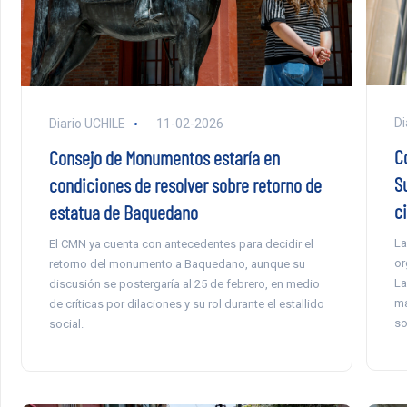
Di
Diario UCHILE
11-02-2026
C
Consejo de Monumentos estaría en
S
condiciones de resolver sobre retorno de
c
estatua de Baquedano
La
El CMN ya cuenta con antecedentes para decidir el
or
retorno del monumento a Baquedano, aunque su
La
discusión se postergaría al 25 de febrero, en medio
ma
de críticas por dilaciones y su rol durante el estallido
so
social.