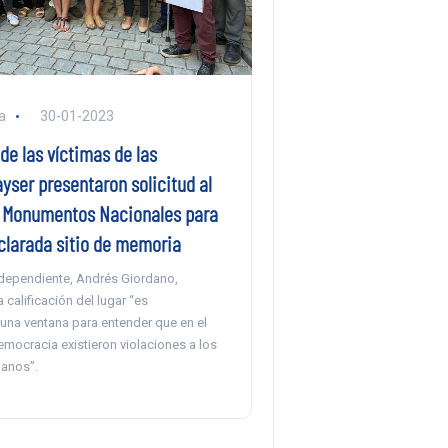
a
30-01-2023
de las víctimas de las
yser presentaron solicitud al
 Monumentos Nacionales para
clarada sitio de memoria
ndependiente, Andrés Giordano,
 calificación del lugar “es
una ventana para entender que en el
mocracia existieron violaciones a los
anos”.