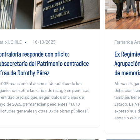
ario UCHILE
16-10-2025
Fernanda Ar
ontraloría responde con oficio:
Ex Regimien
ubsecretaría del Patrimonio contradice
Agrupación 
ifras de Dorothy Pérez
de memoria
 CGR reaccionó al desmentido público de los
Ahora el luga
ganismos sobre las cifras de rezago en permisos.
detención tie
 entidad precisó que, según datos oficiales de
también, tien
yo de 2025, permanecían pendientes “1.010
Estado. La As
licitudes generales y otras 86 de obras públicas”.
expresó sus d
espacio cultur