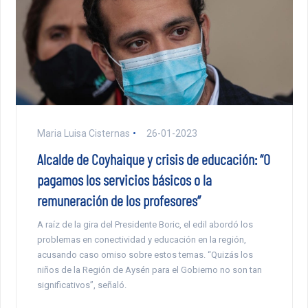
Maria Luisa Cisternas
26-01-2023
Alcalde de Coyhaique y crisis de educación: “O
pagamos los servicios básicos o la
remuneración de los profesores”
A raíz de la gira del Presidente Boric, el edil abordó los
problemas en conectividad y educación en la región,
acusando caso omiso sobre estos temas. “Quizás los
niños de la Región de Aysén para el Gobierno no son tan
significativos”, señaló.