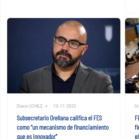
Di
Diario UCHILE
10-11-2025
FE
Subsecretario Orellana califica el FES
f
como “un mecanismo de financiamiento
e
que es innovador”