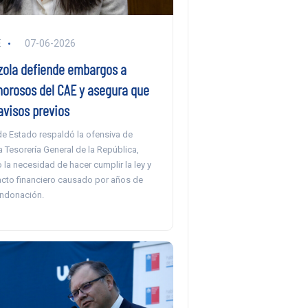
E
07-06-2026
rzola defiende embargos a
orosos del CAE y asegura que
avisos previos
de Estado respaldó la ofensiva de
 Tesorería General de la República,
la necesidad de hacer cumplir la ley y
pacto financiero causado por años de
ondonación.