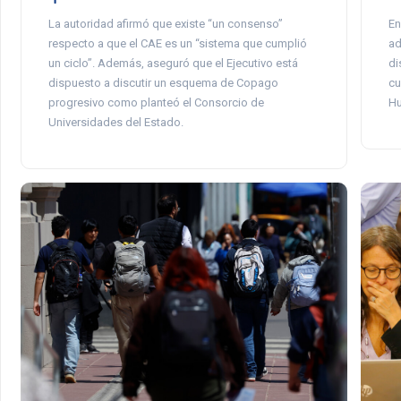
En
La autoridad afirmó que existe “un consenso”
ad
respecto a que el CAE es un “sistema que cumplió
di
un ciclo”. Además, aseguró que el Ejecutivo está
cu
dispuesto a discutir un esquema de Copago
Hu
progresivo como planteó el Consorcio de
Universidades del Estado.