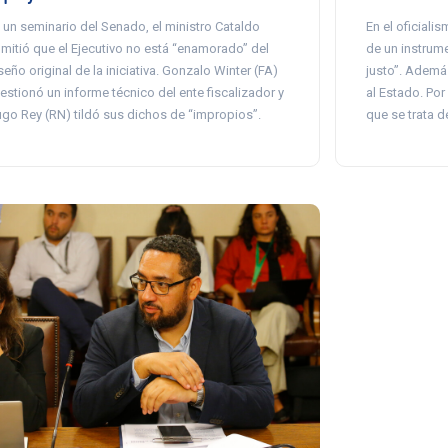
 un seminario del Senado, el ministro Cataldo
En el oficial
mitió que el Ejecutivo no está “enamorado” del
de un instrum
seño original de la iniciativa. Gonzalo Winter (FA)
justo”. Además
estionó un informe técnico del ente fiscalizador y
al Estado. Por
go Rey (RN) tildó sus dichos de “impropios”.
que se trata d