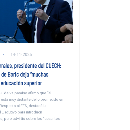
E
14-11-2025
rales, presidente del CUECH:
o de Boric deja “muchas
 educación superior
a U. de Valparaíso afirmó que “el
l está muy distante de lo prometido en
 Respecto al FES, destacó la
l Ejecutivo para introducir
, pero advirtió sobre los “cesantes