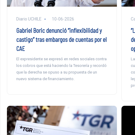
Diario UCHILE
10-06-2026
Ca
Gabriel Boric denunció “inflexibilidad y
“
castigo” tras embargos de cuentas por el
d
CAE
o
El expresidente se expresó en redes sociales contra
La
los cobros que está haciendo la Tesorería y recordó
cu
que la derecha se opuso a su propuesta de un
co
nuevo sistema de financiamiento.
le
pr