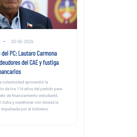
E
20-06-2026
o del PC: Lautaro Carmona
deudores del CAE y fustiga
bancarios
la colectividad aprovechó la
 de los 114 años del partido para
delo de financiamiento estudiantil,
n Cuba y cuestionar con dureza la
impulsada por el Gobierno.