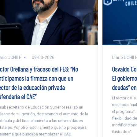
ario UCHILE
09-03-2026
Diario UCHIL
ctor Orellana y fracaso del FES: “No
Osvaldo Cor
nticipamos la firmeza con que un
El gobiern
ector de la educación privada
deudas” en
efendería el CAE”
El rector de l
resultado fina
 subsecretario de Educación Superior realizó un
el programa”.
lance de su gestión, destacando el aumento de la
flexibilidad de
trícula y del financiamiento a las universidades
modificaciones
tatales. Por otro lado, lamentó que no prosperara
ilustrados”.
 sistema que buscaba reemplazar el CAE.