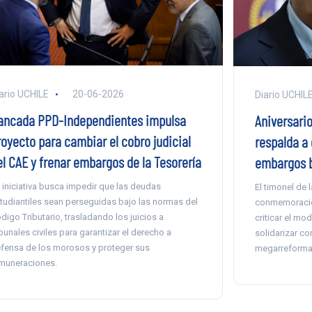
ario UCHILE
20-06-2026
Diario UCHIL
ancada PPD-Independientes impulsa
Aniversari
royecto para cambiar el cobro judicial
respalda a 
el CAE y frenar embargos de la Tesorería
embargos 
 iniciativa busca impedir que las deudas
El timonel de 
tudiantiles sean perseguidas bajo las normas del
conmemoración
digo Tributario, trasladando los juicios a
criticar el mo
ibunales civiles para garantizar el derecho a
solidarizar co
fensa de los morosos y proteger sus
megarreforma 
muneraciones.