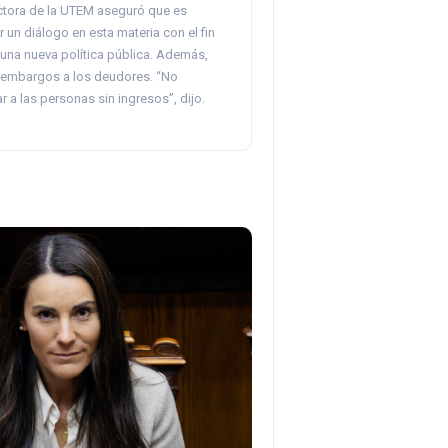
ctora de la UTEM aseguró que es
r un diálogo en esta materia con el fin
 una nueva política pública. Además,
 embargos a los deudores. “No
a las personas sin ingresos”, dijo.