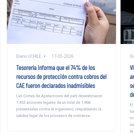
Diario UCHILE
17-05-2026
Di
Tesorería informa que el 74% de los
Ví
recursos de protección contra cobros del
a
CAE fueron declarados inadmisibles
s
d
Las Cortes de Apelaciones del país desestimaron
1.453 acciones legales de un total de 1.968
El
presentadas contra el organismo, respaldando la
ba
validez legal de los procesos de cobranza.
ma
es
el