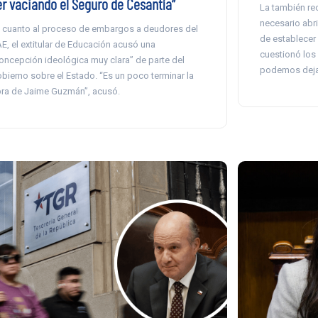
er vaciando el Seguro de Cesantía”
La también re
necesario abri
 cuanto al proceso de embargos a deudores del
de establecer
E, el extitular de Educación acusó una
cuestionó los
oncepción ideológica muy clara” de parte del
podemos dejar 
bierno sobre el Estado. “Es un poco terminar la
ra de Jaime Guzmán”, acusó.