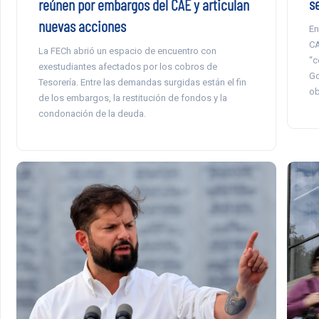
s
reúnen por embargos del CAE y articulan
nuevas acciones
En
CA
La FECh abrió un espacio de encuentro con
“c
exestudiantes afectados por los cobros de
Go
Tesorería. Entre las demandas surgidas están el fin
ob
de los embargos, la restitución de fondos y la
condonación de la deuda.