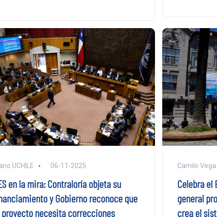
ario UCHILE
06-11-2025
Camilo Vega
S en la mira: Contraloría objeta su
Celebra el
inanciamiento y Gobierno reconoce que
general pro
l proyecto necesita correcciones
crea el si