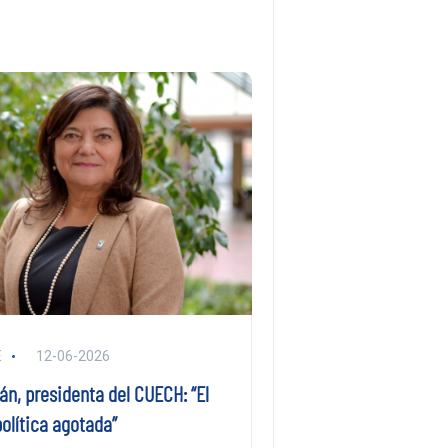
E
12-06-2026
án, presidenta del CUECH: “El
olítica agotada”