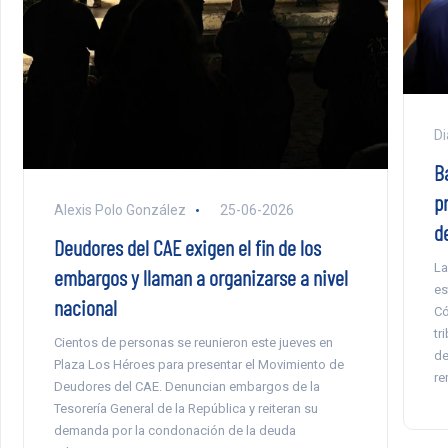
Di
B
p
Alexis Polo González
25-06-2026
d
Deudores del CAE exigen el fin de los
La
embargos y llaman a organizarse a nivel
es
nacional
Có
tr
Cientos de personas se reunieron este jueves en
de
Plaza Los Héroes para presentar el Movimiento de
re
Deudores del CAE. Denuncian embargos de la
Tesorería General de la República y reiteran su
demanda por la condonación de la deuda