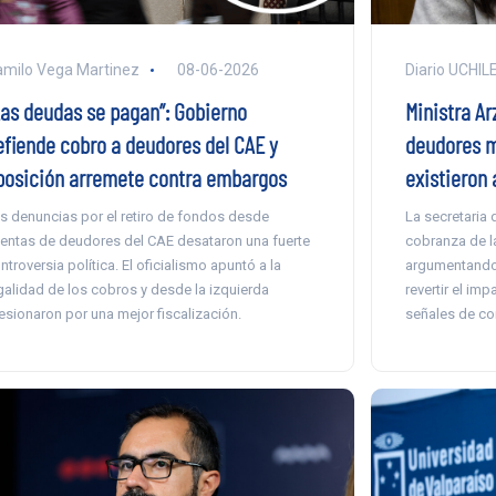
milo Vega Martinez
08-06-2026
Diario UCHIL
Las deudas se pagan”: Gobierno
Ministra A
efiende cobro a deudores del CAE y
deudores m
posición arremete contra embargos
existieron 
s denuncias por el retiro de fondos desde
La secretaria 
entas de deudores del CAE desataron una fuerte
cobranza de la
ntroversia política. El oficialismo apuntó a la
argumentando 
galidad de los cobros y desde la izquierda
revertir el im
esionaron por una mejor fiscalización.
señales de c