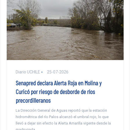
Diario UCHILE
25-07-2026
Senapred declara Alerta Roja en Molina y
Curicó por riesgo de desborde de ríos
precordilleranos
La Dirección General de Aguas reportó que la estación
hidrométrica del río Palos alcanzó el umbral rojo, lo que
llevó a dejar sin efecto la Alerta Amarilla vigente desde la
madrugada.