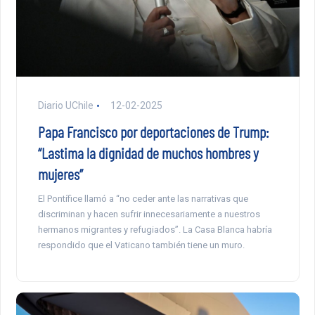
Diario UChile
12-02-2025
Papa Francisco por deportaciones de Trump:
“Lastima la dignidad de muchos hombres y
mujeres”
El Pontífice llamó a “no ceder ante las narrativas que
discriminan y hacen sufrir innecesariamente a nuestros
hermanos migrantes y refugiados”. La Casa Blanca habría
respondido que el Vaticano también tiene un muro.