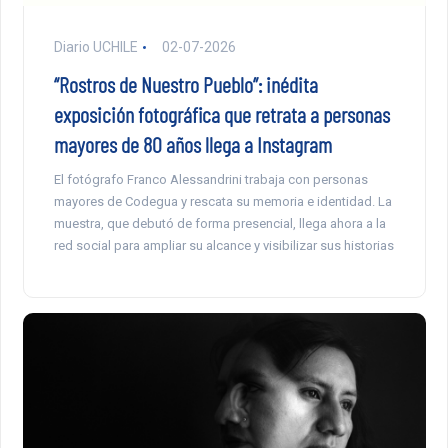
Diario UCHILE
02-07-2026
“Rostros de Nuestro Pueblo”: inédita
exposición fotográfica que retrata a personas
mayores de 80 años llega a Instagram
El fotógrafo Franco Alessandrini trabaja con personas
mayores de Codegua y rescata su memoria e identidad. La
muestra, que debutó de forma presencial, llega ahora a la
red social para ampliar su alcance y visibilizar sus historias