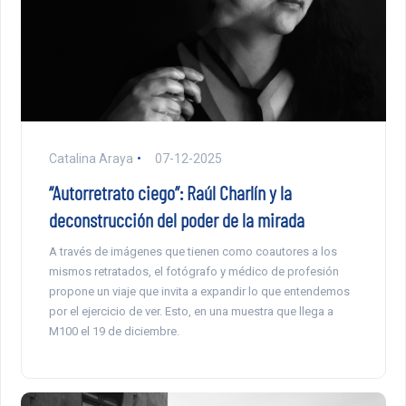
Catalina Araya
07-12-2025
“Autorretrato ciego”: Raúl Charlín y la
deconstrucción del poder de la mirada
A través de imágenes que tienen como coautores a los
mismos retratados, el fotógrafo y médico de profesión
propone un viaje que invita a expandir lo que entendemos
por el ejercicio de ver. Esto, en una muestra que llega a
M100 el 19 de diciembre.