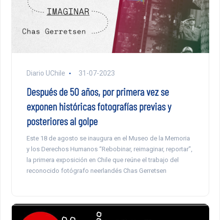
Diario UChile
31-07-2023
Después de 50 años, por primera vez se
exponen históricas fotografías previas y
posteriores al golpe
Este 18 de agosto se inaugura en el Museo de la Memoria
y los Derechos Humanos “Rebobinar, reimaginar, reportar”,
la primera exposición en Chile que reúne el trabajo del
reconocido fotógrafo neerlandés Chas Gerretsen