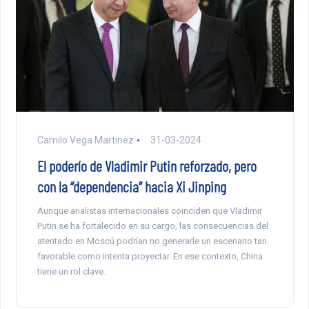
Camilo Vega Martinez
31-03-2024
El poderío de Vladimir Putin reforzado, pero
con la “dependencia” hacia Xi Jinping
Aunque analistas internacionales coinciden que Vladimir
Putin se ha fortalecido en su cargo, las consecuencias del
atentado en Moscú podrían no generarle un escenario tan
favorable como intenta proyectar. En ese contexto, China
tiene un rol clave.