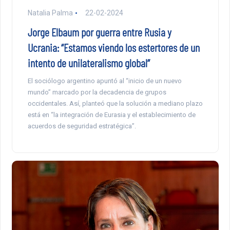
Natalia Palma
22-02-2024
Jorge Elbaum por guerra entre Rusia y
Ucrania: “Estamos viendo los estertores de un
intento de unilateralismo global”
El sociólogo argentino apuntó al “inicio de un nuevo
mundo” marcado por la decadencia de grupos
occidentales. Así, planteó que la solución a mediano plazo
está en “la integración de Eurasia y el establecimiento de
acuerdos de seguridad estratégica”.