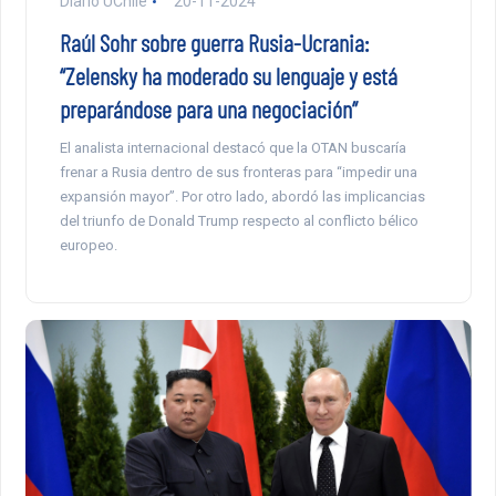
Diario UChile
20-11-2024
Raúl Sohr sobre guerra Rusia-Ucrania:
“Zelensky ha moderado su lenguaje y está
preparándose para una negociación”
El analista internacional destacó que la OTAN buscaría
frenar a Rusia dentro de sus fronteras para “impedir una
expansión mayor”. Por otro lado, abordó las implicancias
del triunfo de Donald Trump respecto al conflicto bélico
europeo.