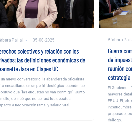
Bárbara Paill
rbara Paillal
05-08-2025
Guerra com
erechos colectivos y relación con los
de impuest
rivados: las definiciones económicas de
reunión co
eannette Jara en Clapes UC
estrategia
 un nuevo conversatorio, la abanderada oficialista
itó encasillarse en un perfil ideológico-económico
El Gobierno aú
sostuvo que “las etiquetas no van conmigo”. Junto
mayores detal
n ello, delineó que no cerrará los debates
EE.UU. El jefe 
specto a negociación ramal y salario vital.
incertidumbre 
preparado, por
diálogo.