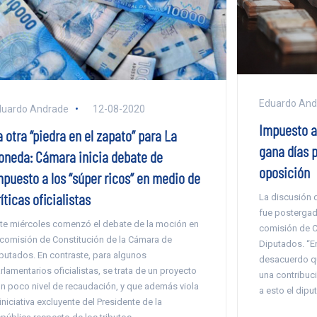
Eduardo And
duardo Andrade
12-08-2020
Impuesto a 
 otra “piedra en el zapato” para La
gana días 
oneda: Cámara inicia debate de
oposición
mpuesto a los “súper ricos” en medio de
íticas oficialistas
La discusión d
fue postergad
te miércoles comenzó el debate de la moción en
comisión de C
 comisión de Constitución de la Cámara de
Diputados. “En
putados. En contraste, para algunos
desacuerdo q
rlamentarios oficialistas, se trata de un proyecto
una contribuc
n poco nivel de recaudación, y que además viola
a esto el dipu
 iniciativa excluyente del Presidente de la