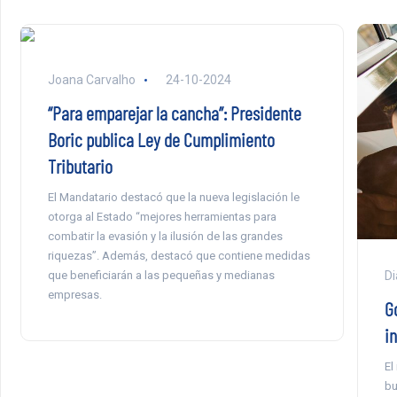
Joana Carvalho
24-10-2024
“Para emparejar la cancha”: Presidente
Boric publica Ley de Cumplimiento
Tributario
El Mandatario destacó que la nueva legislación le
otorga al Estado “mejores herramientas para
combatir la evasión y la ilusión de las grandes
riquezas”. Además, destacó que contiene medidas
que beneficiarán a las pequeñas y medianas
Di
empresas.
G
i
El
bu