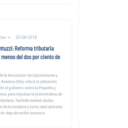
tes
23-08-2018
tuzzi: Reforma tributaria
 menos del dos por ciento de
 de la Asociación de Exportadores y
Asexma Chile, criticó la utilización
ado el gobierno sobre la Pequeña y
sa, para impulsar la prenormativa de
ributaria. También existen dudas
le de la iniciativa y como será aplicada
ado deje de recibir recursos.