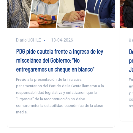
Diario UCHILE
13-04-2026
Bá
PDG pide cautela frente a ingreso de ley
D
miscelánea del Gobierno: “No
p
entregaremos un cheque en blanco”
J
Previo a la presentación de la iniciativa,
En
parlamentarios del Partido de la Gente llamaron a la
ev
responsabilidad legislativa y enfatizaron que la
y 
“urgencia” de la reconstrucción no debe
co
comprometer la estabilidad económica de la clase
re
media.