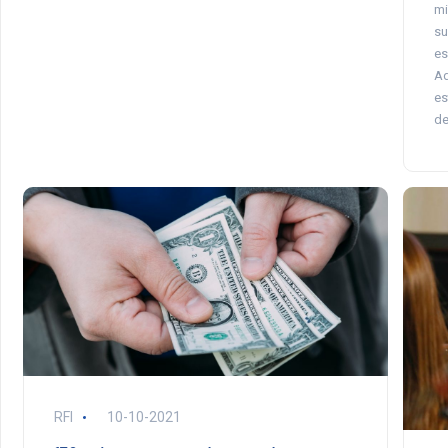
mi
su
es
Ad
es
de
RFI
10-10-2021