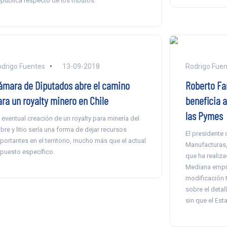
pública respecto de los tributos.
drigo Fuentes
13-09-2018
Rodrigo Fuen
ámara de Diputados abre el camino
Roberto Fan
ara un royalty minero en Chile
beneficia a
las Pymes
 eventual creación de un royalty para minería del
bre y litio sería una forma de dejar recursos
El presidente
portantes en el territorio, mucho más que el actual
Manufacturas, 
puesto específico.
que ha realiz
Mediana empre
modificación t
sobre el detal
sin que el Est