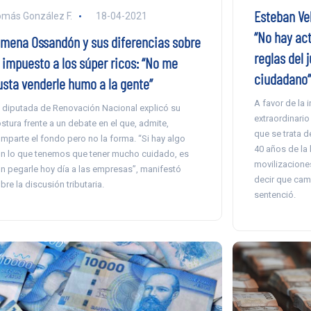
Esteban Vel
más González F.
18-04-2021
“No hay ac
imena Ossandón y sus diferencias sobre
reglas del 
l impuesto a los súper ricos: “No me
ciudadano”
usta venderle humo a la gente”
A favor de la 
 diputada de Renovación Nacional explicó su
extraordinario
stura frente a un debate en el que, admite,
que se trata d
mparte el fondo pero no la forma. “Si hay algo
40 años de la 
n lo que tenemos que tener mucho cuidado, es
movilizacione
n pegarle hoy día a las empresas”, manifestó
decir que cam
bre la discusión tributaria.
sentenció.