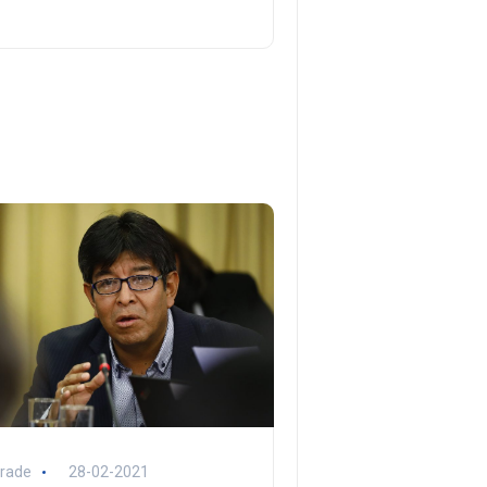
rade
28-02-2021