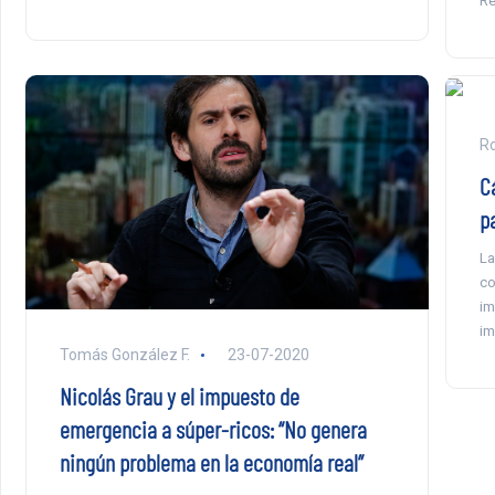
Re
Ro
C
p
La
co
im
im
Tomás González F.
23-07-2020
Nicolás Grau y el impuesto de
emergencia a súper-ricos: “No genera
ningún problema en la economía real”