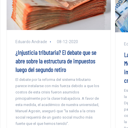
Eduardo Andrade
08-12-2020
E
¿Injusticia tributaria? El debate que se
La
abre sobre la estructura de impuestos
M
luego del segundo retiro
i
cr
El debate por la reforma del sistema tributario
parece instalarse con más fuerza debido a que los
Es
costos de esta crisis fueron asumidos
la
principalmente por la clase trabajadora. A favor de
Di
esta medida, el académico de nuestra universidad,
pa
Manuel Agosin, aseguró que “la salida a la crisis
co
social requerirá de un gasto social mucho más
la
fuerte que el que hemos tenido”.