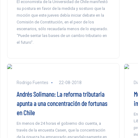
El economista de la Universidad de Chile manifestó
su postura en favor de la medida y sostuvo que la
moción que este jueves debía iniciar debate en la
Comisión de Constitución, en el peor de los
escenarios, sólo recaudaría menos de lo esperado.
“Puede sentar las bases de un cambio tributario en
el futuro”.
Rodrigo Fuentes
22-08-2018
Di
Andrés Solimano: La reforma tributaria
M
apunta a una concentración de fortunas
im
en Chile
En
Li
En menos de 24 horas el gobierno dio cuenta, a
pr
través de la encuesta Casen, que la concentración
in
de la riqueza ha empeorado escandalosamente en