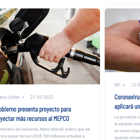
RFI
12-
Coronaviru
ario Uchile
21-03-2022
aplicará u
obierno presenta proyecto para
nyectar más recursos al MEPCO
La provincia 
la variante ó
 ministro de Hacienda, Mario Marcel, indicó que se
un nuevo impu
sca pasar de los USD$ 750 millones actuales a
querido inmuni